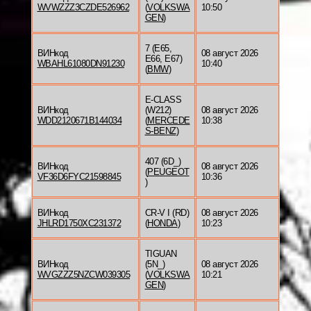
WVWZZZ3CZDE526962
(
VOLKSWA
10:50
GEN
)
7 (E65,
ВИНкод
08 август 2026
E66, E67)
WBAHL61080DN91230
10:40
(
BMW
)
E-CLASS
ВИНкод
(W212)
08 август 2026
WDD2120671B144034
(
MERCEDE
10:38
S-BENZ
)
407 (6D_)
ВИНкод
08 август 2026
(
PEUGEOT
VF36D6FYC21598845
10:36
)
ВИНкод
CR-V I (RD)
08 август 2026
JHLRD1750XC231372
(
HONDA
)
10:23
TIGUAN
ВИНкод
(5N_)
08 август 2026
WVGZZZ5NZCW039305
(
VOLKSWA
10:21
GEN
)