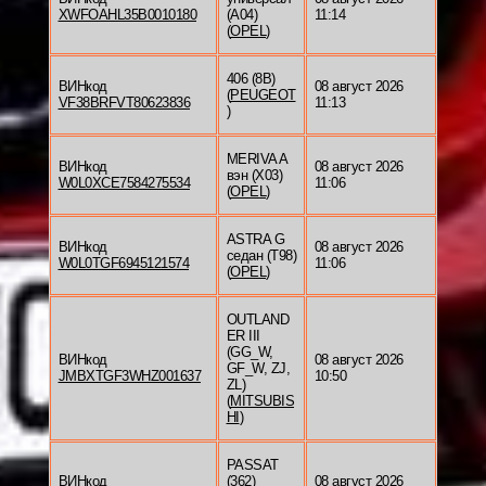
XWFOAHL35B0010180
(A04)
11:14
(
OPEL
)
406 (8B)
ВИНкод
08 август 2026
(
PEUGEOT
VF38BRFVT80623836
11:13
)
MERIVA A
ВИНкод
08 август 2026
вэн (X03)
W0L0XCE7584275534
11:06
(
OPEL
)
ASTRA G
ВИНкод
08 август 2026
седан (T98)
W0L0TGF6945121574
11:06
(
OPEL
)
OUTLAND
ER III
(GG_W,
ВИНкод
08 август 2026
GF_W, ZJ,
JMBXTGF3WHZ001637
10:50
ZL)
(
MITSUBIS
HI
)
PASSAT
ВИНкод
(362)
08 август 2026