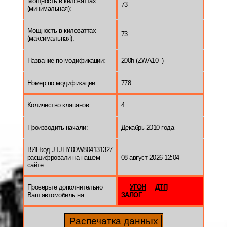
Мощность в киловаттах
73
(минимальная):
Мощность в киловаттах
73
(максимальная):
Название по модификации:
200h (ZWA10_)
Номер по модификации:
778
Количество клапанов:
4
Производить начали:
Декабрь 2010 года
ВИНкод JTJHY00W804131327
расшифровали на нашем
08 август 2026 12:04
сайте:
Проверьте дополнительно
УГОН
ДТП
Ваш автомобиль на:
ЗАЛОГ