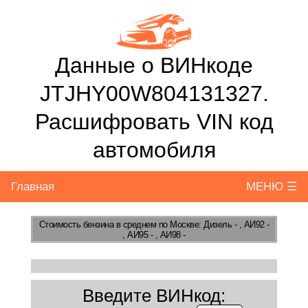
Данные о ВИНкоде
JTJHY00W804131327.
Расшифровать VIN код
автомобиля
Главная
МЕНЮ ☰
Стоимость бензина
в среднем по Москве: Дизель - , АИ92 -
, АИ95 - , АИ98 -
Введите ВИНкод: