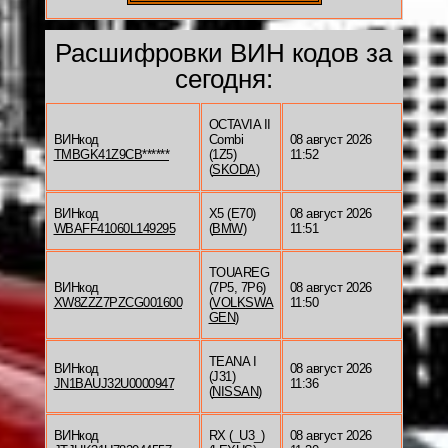
Расшифровки ВИН кодов за
сегодня:
OCTAVIA II
ВИНкод
Combi
08 август 2026
TMBGK41Z9CB******
(1Z5)
11:52
(
SKODA
)
ВИНкод
X5 (E70)
08 август 2026
WBAFF41060L149295
(
BMW
)
11:51
TOUAREG
ВИНкод
(7P5, 7P6)
08 август 2026
XW8ZZZ7PZCG001600
(
VOLKSWA
11:50
GEN
)
TEANA I
ВИНкод
08 август 2026
(J31)
JN1BAUJ32U0000947
11:36
(
NISSAN
)
ВИНкод
RX (_U3_)
08 август 2026