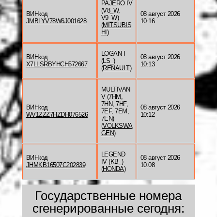
PAJERO IV
(V8_W,
ВИНкод
08 август 2026
V9_W)
JMBLYV78W6J001628
10:16
(
MITSUBIS
HI
)
LOGAN I
ВИНкод
08 август 2026
(LS_)
X7LLSRBYHCH572667
10:13
(
RENAULT
)
MULTIVAN
V (7HM,
7HN, 7HF,
ВИНкод
08 август 2026
7EF, 7EM,
WV1ZZZ7HZDH076526
10:12
7EN)
(
VOLKSWA
GEN
)
LEGEND
ВИНкод
08 август 2026
IV (KB_)
JHMKB16507C202839
10:08
(
HONDA
)
Государственные номера
сгенерированные сегодня: