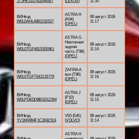
JTJHK31U782044557
(
LEXUS
)
11:30
ASTRA H
ВИНкод
08 август 2026
(A04)
W0L0AHL4882102537
11:17
(
OPEL
)
ASTRA G
Наклонная
ВИНкод
08 август 2026
задняя
W0L0TGF4815305961
11:16
часть (T98)
(
OPEL
)
ZAFIRA A
ВИНкод
08 август 2026
вэн (T98)
W0L0TGF7542133778
11:16
(
OPEL
)
ASTRA J
ВИНкод
08 август 2026
(P10)
W0LPD6DD8BG012294
11:15
(
OPEL
)
ВИНкод
V50 (545)
08 август 2026
YV1MW84F1C2692319
(
VOLVO
)
11:14
ASTRA H
ВИНкод
универсал
08 август 2026