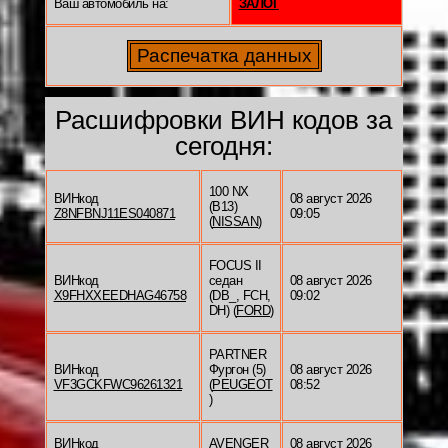
Ваш автомобиль на:
ЗАЛОГ
Расшифровки ВИН кодов за
сегодня:
100 NX
ВИНкод
08 август 2026
(B13)
Z8NFBNJ11ES040871
09:05
(
NISSAN
)
FOCUS II
ВИНкод
седан
08 август 2026
X9FHXXEEDHAG46758
(DB_, FCH,
09:02
DH) (
FORD
)
PARTNER
ВИНкод
Фургон (5)
08 август 2026
VF3GCKFWC96261321
(
PEUGEOT
08:52
)
ВИНкод
AVENGER
08 август 2026