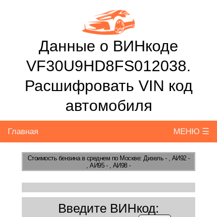
Данные о ВИНкоде
VF30U9HD8FS012038.
Расшифровать VIN код
автомобиля
Главная
МЕНЮ ☰
Стоимость бензина
в среднем по Москве: Дизель - , АИ92 -
, АИ95 - , АИ98 -
Введите ВИНкод: