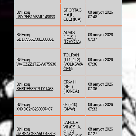
SPORTAG
ВИНкод
08 август 2026
E (QL,
U5YPH81ABML146633
07:48
QLE) (
KIA
)
AURIS
ВИНкод
08 август 2026
(_E15_)
SB1KV56E50E003851
07:37
(
TOYOTA
)
TOURAN
ВИНкод
(1T1, 1T2)
08 август 2026
WVGZZZ1TZ6W075930
(
VOLKSWA
07:36
GEN
)
CR-V III
ВИНкод
08 август 2026
(RE_)
SHSRE58707U011463
07:36
(
HONDA
)
ВИНкод
02 (E10)
08 август 2026
X4XDC243250007407
(
BMW
)
07:33
LANCER
VII (CS_A,
ВИНкод
08 август 2026
CT_A)
JMBSNCS3A5U015396
07:27