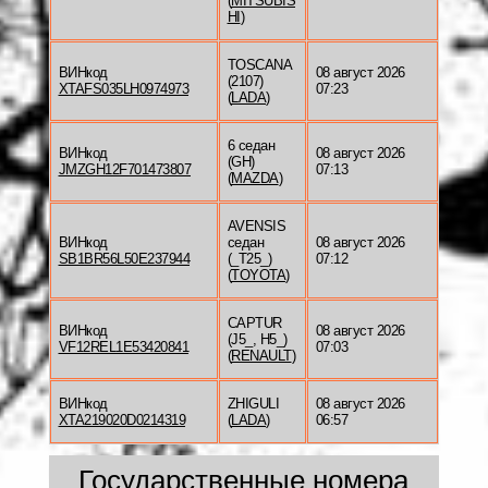
(
MITSUBIS
HI
)
TOSCANA
ВИНкод
08 август 2026
(2107)
XTAFS035LH0974973
07:23
(
LADA
)
6 седан
ВИНкод
08 август 2026
(GH)
JMZGH12F701473807
07:13
(
MAZDA
)
AVENSIS
ВИНкод
седан
08 август 2026
SB1BR56L50E237944
(_T25_)
07:12
(
TOYOTA
)
CAPTUR
ВИНкод
08 август 2026
(J5_, H5_)
VF12REL1E53420841
07:03
(
RENAULT
)
ВИНкод
ZHIGULI
08 август 2026
XTA219020D0214319
(
LADA
)
06:57
Государственные номера