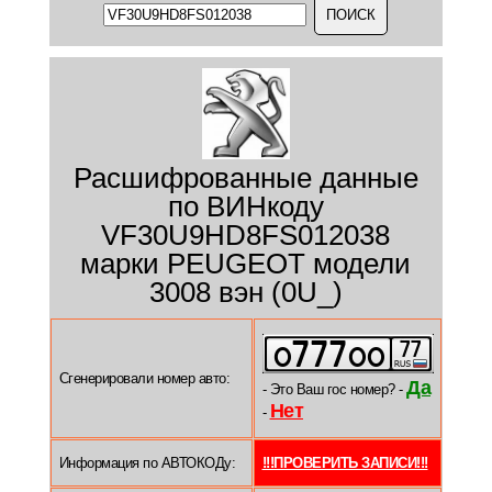
Расшифрованные данные
по ВИНкоду
VF30U9HD8FS012038
марки PEUGEOT модели
3008 вэн (0U_)
Сгенерировали номер авто:
Да
- Это Ваш гос номер? -
Нет
-
Информация по АВТОКОДу:
!!!ПРОВЕРИТЬ ЗАПИСИ!!!