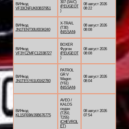
307 (3A/C)
ВИНкод
08 август 2026
(
PEUGEOT
VF33CNFUK83837951
08:22
)
X-TRAIL
ВИНкод
08 август 2026
(T30)
JN1TENT30U0034240
08:08
(
NISSAN
)
BOXER
ВИНкод
Фургон
08 август 2026
VF3YCZMFC12338727
(
PEUGEOT
08:08
)
PATROL
GR V
ВИНкод
08 август 2026
Wagon
JN1TESY61U0162780
08:04
(Y61)
(
NISSAN
)
AVEO /
KALOS
седан
ВИНкод
08 август 2026
(T250,
KL1SF69WJ9B676775
07:54
T255)
(
CHEVROL
ET
)