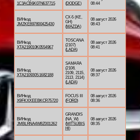
1C3ACB6K07N637715
(
DODGE
)
08:44
CX-5 (KE,
ВИНкод
08 август 2026
GH)
JMZKE897800425430
08:43
(
MAZDA
)
TOSCANA
ВИНкод
08 август 2026
(2107)
XTA219010K0554967
08:41
(
LADA
)
SAMARA
(2108,
ВИНкод
08 август 2026
2109, 2115,
XTA210930S1682188
08:37
2113, 2114)
(
LADA
)
ВИНкод
FOCUS III
08 август 2026
X9FKXXEEBKCR75720
(
FORD
)
08:36
GRANDIS
ВИНкод
(NA_W)
08 август 2026
JMBLRNA4W8Z001262
(
MITSUBIS
08:35
HI
)