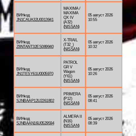
MAXIMA /
MAXIMA
ВИНкод
05 август 2026
QX IV
JN1CAUA32U0013941
10:55
(A32)
(
NISSAN
)
X-TRAIL
ВИНкод
05 август 2026
(T32_)
Z8NTANT32ES089940
10:32
(
NISSAN
)
PATROL
GR V
ВИНкод
05 август 2026
Wagon
JN1TESY61U0005970
10:26
(Y61)
(
NISSAN
)
PRIMERA
ВИНкод
05 август 2026
(P12)
SJNBAAP12U2261802
08:41
(
NISSAN
)
ALMERA II
ВИНкод
05 август 2026
(N16)
SJNBAAN16U0529594
08:39
(
NISSAN
)