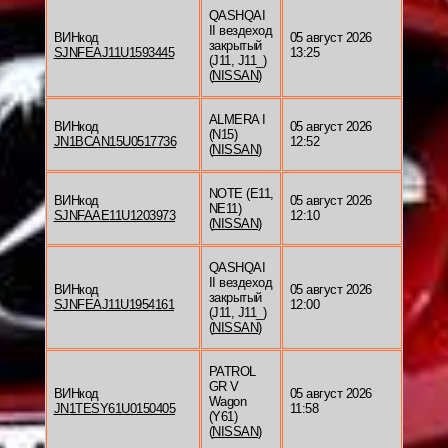
QASHQAI
II вездеход
ВИНкод
05 август 2026
закрытый
SJNFEAJ11U1593445
13:25
(J11, J11_)
(
NISSAN
)
ALMERA I
ВИНкод
05 август 2026
(N15)
JN1BCAN15U0517736
12:52
(
NISSAN
)
NOTE (E11,
ВИНкод
05 август 2026
NE11)
SJNFAAE11U1203973
12:10
(
NISSAN
)
QASHQAI
II вездеход
ВИНкод
05 август 2026
закрытый
SJNFEAJ11U1954161
12:00
(J11, J11_)
(
NISSAN
)
PATROL
GR V
ВИНкод
05 август 2026
Wagon
JN1TESY61U0150405
11:58
(Y61)
(
NISSAN
)