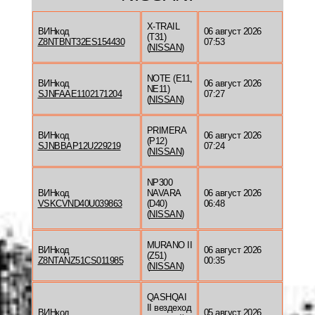
X-TRAIL
ВИНкод
06 август 2026
(T31)
Z8NTBNT32ES154430
07:53
(
NISSAN
)
NOTE (E11,
ВИНкод
06 август 2026
NE11)
SJNFAAE1102171204
07:27
(
NISSAN
)
PRIMERA
ВИНкод
06 август 2026
(P12)
SJNBBAP12U229219
07:24
(
NISSAN
)
NP300
ВИНкод
NAVARA
06 август 2026
VSKCVND40U039863
(D40)
06:48
(
NISSAN
)
MURANO II
ВИНкод
06 август 2026
(Z51)
Z8NTANZ51CS011985
00:35
(
NISSAN
)
QASHQAI
II вездеход
ВИНкод
05 август 2026