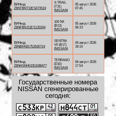
X-TRAIL
ВИНкод
05 август 2026
(T31)
Z8NTBNT32ES073519
07:45
(
NISSAN
)
100 NX
ВИНкод
05 август 2026
(B13)
Z8NFBNJ11ES120204
06:33
(
NISSAN
)
SENTRA
ВИНкод
04 август 2026
VII (B17)
Z8NBFAB1752500719
19:10
(
NISSAN
)
TERRANO
ВИНкод
04 август 2026
(D10)
Z8NHSNHGD51589477
17:54
(
NISSAN
)
Государственные номера
NISSAN сгенерированные
сегодня: