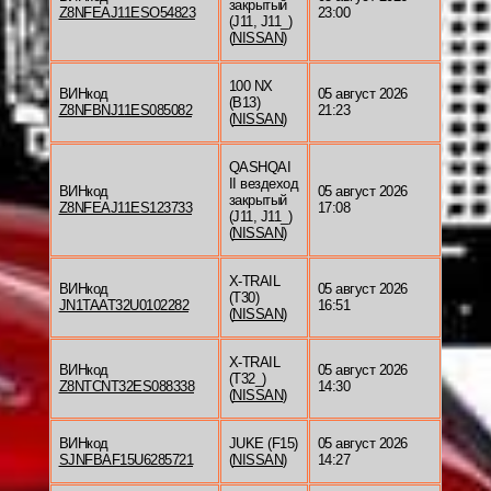
закрытый
Z8NFEAJ11ESO54823
23:00
(J11, J11_)
(
NISSAN
)
100 NX
ВИНкод
05 август 2026
(B13)
Z8NFBNJ11ES085082
21:23
(
NISSAN
)
QASHQAI
II вездеход
ВИНкод
05 август 2026
закрытый
Z8NFEAJ11ES123733
17:08
(J11, J11_)
(
NISSAN
)
X-TRAIL
ВИНкод
05 август 2026
(T30)
JN1TAAT32U0102282
16:51
(
NISSAN
)
X-TRAIL
ВИНкод
05 август 2026
(T32_)
Z8NTCNT32ES088338
14:30
(
NISSAN
)
ВИНкод
JUKE (F15)
05 август 2026
SJNFBAF15U6285721
(
NISSAN
)
14:27