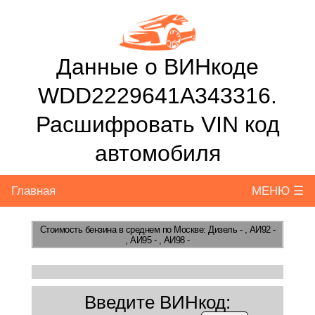
Данные о ВИНкоде
WDD2229641A343316.
Расшифровать VIN код
автомобиля
Главная
МЕНЮ ☰
Стоимость бензина
в среднем по Москве: Дизель - , АИ92 -
, АИ95 - , АИ98 -
Введите ВИНкод: