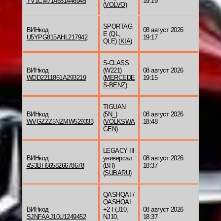
YV1CM714681446945
19:19
(
VOLVO
)
SPORTAG
ВИНкод
08 август 2026
E (QL,
U5YPG815AHL217942
19:17
QLE) (
KIA
)
S-CLASS
ВИНкод
(W221)
08 август 2026
WDD2211861A293219
(
MERCEDE
19:15
S-BENZ
)
TIGUAN
ВИНкод
(5N_)
08 август 2026
WVGZZZ5NZMW529333
(
VOLKSWA
18:48
GEN
)
LEGACY III
ВИНкод
универсал
08 август 2026
4S3BH665826678678
(BH)
18:37
(
SUBARU
)
QASHQAI /
QASHQAI
ВИНкод
+2 I (J10,
08 август 2026
SJNFAAJ10U1249452
NJ10,
18:37