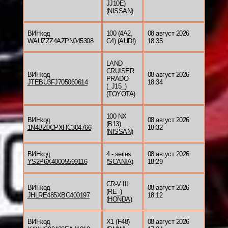
JJ10E)
(
NISSAN
)
ВИНкод
100 (4A2,
08 август 2026
WAUZZZ4AZPN045308
C4) (
AUDI
)
18:35
LAND
CRUISER
ВИНкод
08 август 2026
PRADO
JTEBU3FJ705060614
18:34
(_J15_)
(
TOYOTA
)
100 NX
ВИНкод
08 август 2026
(B13)
1N4BZ0CPXHC304766
18:32
(
NISSAN
)
ВИНкод
4 - series
08 август 2026
YS2P6X40005599116
(
SCANIA
)
18:29
CR-V III
ВИНкод
08 август 2026
(RE_)
JHLRE485XBC400197
18:12
(
HONDA
)
ВИНкод
X1 (F48)
08 август 2026