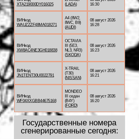
XTA219000DY016025
(
LADA
)
16:30
A4 (8W2,
ВИНкод
08 август 2026
8WC, B9)
WAUZZZF48MA018271
16:28
(
AUDI
)
OCTAVIA
ВИНкод
III (5E3,
08 август 2026
XW8AC4NE3GH018838
NL3, NR3)
16:23
(
SKODA
)
X-TRAIL
ВИНкод
08 август 2026
(T30)
JN1TENT30U0022791
16:21
(
NISSAN
)
MONDEO
ВИНкод
III седан
08 август 2026
WF04XXGBB44675168
(B4Y)
16:20
(
FORD
)
Государственные номера
сгенерированные сегодня: