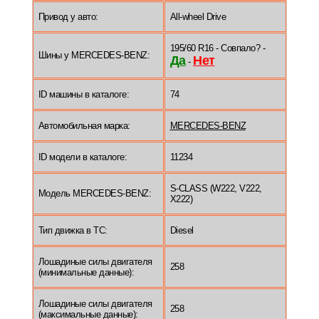
Привод у авто:
All-wheel Drive
195/60 R16 - Совпало? -
Шины у MERCEDES-BENZ:
Да
Нет
-
ID машины в каталоге:
74
Автомобильная марка:
MERCEDES-BENZ
ID модели в каталоге:
11234
S-CLASS (W222, V222,
Модель MERCEDES-BENZ:
X222)
Тип движка в ТС:
Diesel
Лошадиные силы двигателя
258
(минимальные данные):
Лошадиные силы двигателя
258
(максимальные данные):