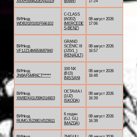
X4XHS99420EA41019
(
BMW
)
17:24
C-CLASS
ВИНкод
(W202)
08 август 2026
WDB2020181F566102
(
MERCEDE
17:06
S-BENZ
)
GRAND
ВИНкод
SCÉNIC III
08 август 2026
VF1JZ14M650687840
(JZ0/1_)
16:57
(
RENAULT
)
100 NX
ВИНкод
08 август 2026
(B13)
JN8AF5MR6CT******
16:48
(
NISSAN
)
OCTAVIA I
ВИНкод
08 август 2026
(1U2)
XW8DX41U59K014603
16:39
(
SKODA
)
6 седан
ВИНкод
08 август 2026
(GJ, GL)
RUMGJ5238GV023611
16:38
(
MAZDA
)
ВИНкод
ZHIGULI
08 август 2026