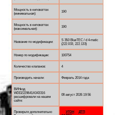
Мощность в киловаттах
190
(минимальная):
Мощность в киловаттах
190
(максимальная):
S 350 BlueTEC / d 4-matic
Название по модификации:
(222.033, 222.133)
Номер по модификации:
100754
Количество клапанов:
4
Производить начали:
Февраль 2014 года
ВИНкод
WDD2229641A343316
08 август 2026 19:56
расшифровали на нашем
сайте:
Проверьте дополнительно
УГОН
ДТП