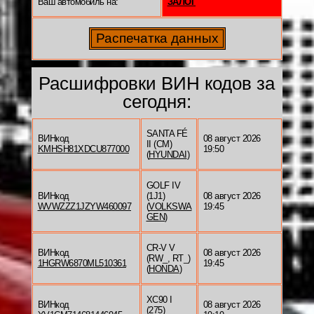
Ваш автомобиль на:
ЗАЛОГ
Расшифровки ВИН кодов за
сегодня:
SANTA FÉ
ВИНкод
08 август 2026
II (CM)
KMHSH81XDCU877000
19:50
(
HYUNDAI
)
GOLF IV
ВИНкод
(1J1)
08 август 2026
WVWZZZ1JZYW460097
(
VOLKSWA
19:45
GEN
)
CR-V V
ВИНкод
08 август 2026
(RW_, RT_)
1HGRW6870ML510361
19:45
(
HONDA
)
XC90 I
ВИНкод
08 август 2026
(275)