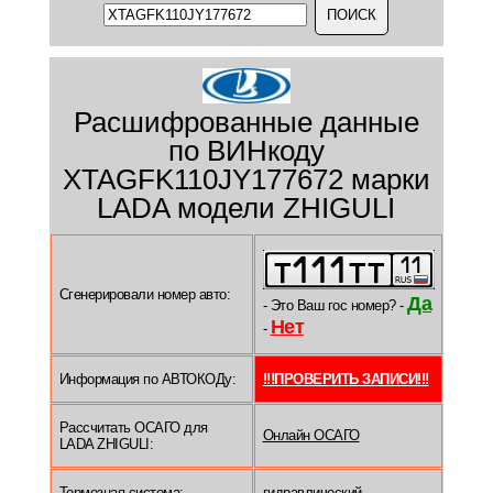
Расшифрованные данные
по ВИНкоду
XTAGFK110JY177672 марки
LADA модели ZHIGULI
Сгенерировали номер авто:
Да
- Это Ваш гос номер? -
Нет
-
Информация по АВТОКОДу:
!!!ПРОВЕРИТЬ ЗАПИСИ!!!
Рассчитать ОСАГО для
Онлайн ОСАГО
LADA ZHIGULI:
Тормозная система:
гидравлический