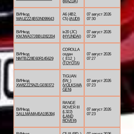
(
MAZDA
)
ВИНкод
A6 (4B2,
07 август 2026
WAUZZZ4B53N099643
C5) (
AUDI
)
07:30
ВИНкод
ix20 (JC)
07 август 2026
KMJWA37JBBU282204
(
HYUNDAI
)
07:29
COROLLA
ВИНкод
седан
07 август 2026
NMTBZ28E60R145629
(_E12_)
07:27
(
TOYOTA
)
TIGUAN
ВИНкод
(5N_)
07 август 2026
XW8ZZZ5NZLG030372
(
VOLKSWA
07:23
GEN
)
RANGE
ROVER III
ВИНкод
07 август 2026
(L322)
SALLMAMA45A195394
07:23
(
LAND
ROVER
)
ВИНкод
C5 III (RD_)
07 август 2026