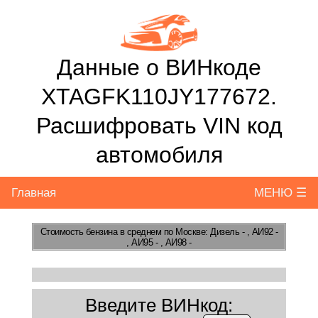
Данные о ВИНкоде
XTAGFK110JY177672.
Расшифровать VIN код
автомобиля
Главная
МЕНЮ ☰
Стоимость бензина
в среднем по Москве: Дизель - , АИ92 -
, АИ95 - , АИ98 -
Введите ВИНкод: