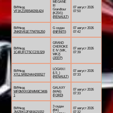
MEGANE
III
ВИНкод
07 август 2026
Grandtour
VF1KZ1R0546391424
07:50
(KZ0/1)
(
RENAULT
)
ВИНкод
G седан
07 август 2026
JNKBV61E77M791250
(
INFINITI
)
07:42
GRAND
CHEROKE
ВИНкод
07 август 2026
E IV (WK,
1C4RJFCT5CC231329
07:39
WK2)
(
JEEP
)
LOGAN I
ВИНкод
07 август 2026
(LS_)
X7LLSRB2HAH293527
07:33
(
RENAULT
)
ВИНкод
GALAXY
07 август 2026
WF0MXXGBWM8C3406
(WA6)
07:33
1
(
FORD
)
3 седан
ВИНкод
07 август 2026
(BK)
JMZBK12F681621032
07:32