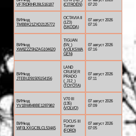
VF7RDRHRJ9L516187
(
CITROËN
)
07:20
OCTAVIA II
ВИНкод
07 август 2026
(1Z3)
TMBBK21ZXD2125772
07:16
(
SKODA
)
TIGUAN
ВИНкод
(5N_)
07 август 2026
XW8ZZZ5NZAG104620
(
VOLKSWA
07:16
GEN
)
LAND
CRUISER
ВИНкод
07 август 2026
PRADO
JTEBU291505154156
07:11
(_J12_)
(
TOYOTA
)
V70 III
ВИНкод
07 август 2026
(135)
YV1BW848BE1287982
07:09
(
VOLVO
)
FOCUS III
ВИНкод
07 август 2026
Turnier
WF0LXXGCBLCL53445
07:05
(
FORD
)