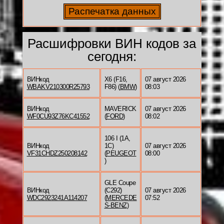
Расшифровки ВИН кодов за
сегодня:
ВИНкод
X6 (F16,
07 август 2026
WBAKV210300R25793
F86) (
BMW
)
08:03
ВИНкод
MAVERICK
07 август 2026
WF0CU93Z76KC41552
(
FORD
)
08:02
106 I (1A,
ВИНкод
1C)
07 август 2026
VF31CHDZ250208142
(
PEUGEOT
08:00
)
GLE Coupe
ВИНкод
(C292)
07 август 2026
WDC2923241A114207
(
MERCEDE
07:52
S-BENZ
)