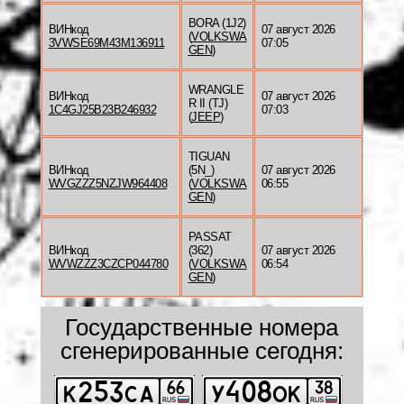
BORA (1J2)
ВИНкод
07 август 2026
(
VOLKSWA
3VWSE69M43M136911
07:05
GEN
)
WRANGLE
ВИНкод
07 август 2026
R II (TJ)
1C4GJ25B23B246932
07:03
(
JEEP
)
TIGUAN
ВИНкод
(5N_)
07 август 2026
WVGZZZ5NZJW964408
(
VOLKSWA
06:55
GEN
)
PASSAT
ВИНкод
(362)
07 август 2026
WVWZZZ3CZCP044780
(
VOLKSWA
06:54
GEN
)
Государственные номера
сгенерированные сегодня: