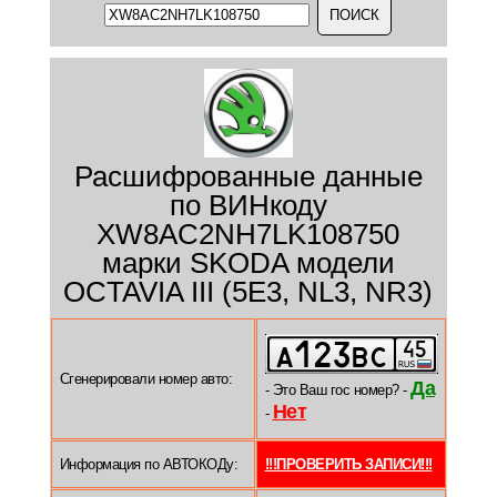
Расшифрованные данные
по ВИНкоду
XW8AC2NH7LK108750
марки SKODA модели
OCTAVIA III (5E3, NL3, NR3)
Сгенерировали номер авто:
Да
- Это Ваш гос номер? -
Нет
-
Информация по АВТОКОДу:
!!!ПРОВЕРИТЬ ЗАПИСИ!!!