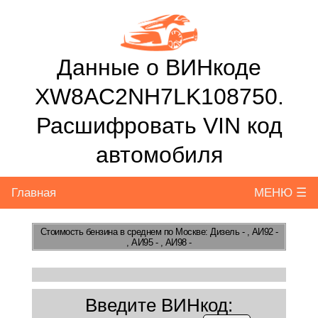
Данные о ВИНкоде
XW8AC2NH7LK108750.
Расшифровать VIN код
автомобиля
Главная
МЕНЮ ☰
Стоимость бензина
в среднем по Москве: Дизель - , АИ92 -
, АИ95 - , АИ98 -
Введите ВИНкод: