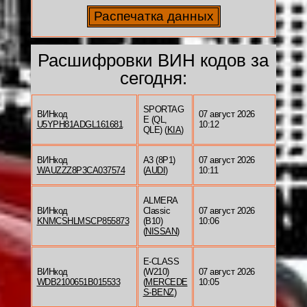
Расшифровки ВИН кодов за
сегодня:
SPORTAG
ВИНкод
07 август 2026
E (QL,
U5YPH81ADGL161681
10:12
QLE) (
KIA
)
ВИНкод
A3 (8P1)
07 август 2026
WAUZZZ8P3CA037574
(
AUDI
)
10:11
ALMERA
ВИНкод
Classic
07 август 2026
KNMCSHLMSCP855873
(B10)
10:06
(
NISSAN
)
E-CLASS
ВИНкод
(W210)
07 август 2026
WDB2100651B015533
(
MERCEDE
10:05
S-BENZ
)