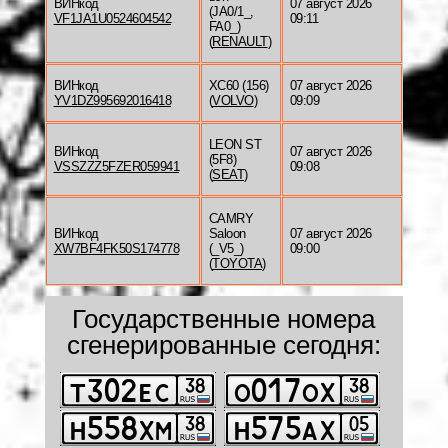
ВИНкод
07 август 2026
(JA0/1_,
VF1JA1U0524604542
09:11
FA0_)
(
RENAULT
)
ВИНкод
XC60 (156)
07 август 2026
YV1DZ995692016418
(
VOLVO
)
09:09
LEON ST
ВИНкод
07 август 2026
(5F8)
VSSZZZ5FZER059941
09:08
(
SEAT
)
CAMRY
ВИНкод
Saloon
07 август 2026
XW7BF4FK50S174778
(_V5_)
09:00
(
TOYOTA
)
Государственные номера
сгенерированные сегодня: