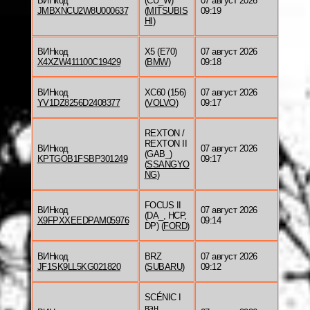
ВИНкод
(CU_W)
07 август 2026
JMBXNCU2W8U000637
(
MITSUBIS
09:19
HI
)
ВИНкод
X5 (E70)
07 август 2026
X4XZW411100C19429
(
BMW
)
09:18
ВИНкод
XC60 (156)
07 август 2026
YV1DZ8256D2408377
(
VOLVO
)
09:17
REXTON /
REXTON II
ВИНкод
07 август 2026
(GAB_)
KPTGOB1FSBP301249
09:17
(
SSANGYO
NG
)
FOCUS II
ВИНкод
07 август 2026
(DA_, HCP,
X9FPXXEEDPAM05976
09:14
DP) (
FORD
)
ВИНкод
BRZ
07 август 2026
JF1SK9LL5KG021820
(
SUBARU
)
09:12
SCÉNIC I
вэн