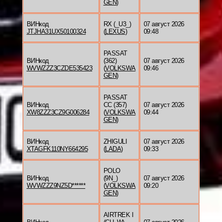
GEN
)
ВИНкод
RX (_U3_)
07 август 2026
JTJHA31UX50100324
(
LEXUS
)
09:48
PASSAT
ВИНкод
(362)
07 август 2026
WVWZZZ3CZDE535423
(
VOLKSWA
09:46
GEN
)
PASSAT
ВИНкод
CC (357)
07 август 2026
XW8ZZZ3CZ9G006284
(
VOLKSWA
09:44
GEN
)
ВИНкод
ZHIGULI
07 август 2026
XTAGFK110NY664295
(
LADA
)
09:33
POLO
ВИНкод
(9N_)
07 август 2026
WVWZZZ9NZ5D******
(
VOLKSWA
09:20
GEN
)
AIRTREK I