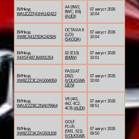
A4 (8W2,
ВИНкод
07 август 2026
8WC, B9)
WAUZZZF41HA142422
10:04
(
AUDI
)
OCTAVIA II
ВИНкод
07 август 2026
(1Z3)
XW8CA41Z5DK242926
10:04
(
SKODA
)
ВИНкод
02 (E10)
07 август 2026
X4XSF487J60001254
(
BMW
)
10:01
PASSAT
ВИНкод
(362)
07 август 2026
XW8ZZZ3CZAG004059
(
VOLKSWA
10:00
GEN
)
V8 (441,
ВИНкод
07 август 2026
442, 4C2,
WAUZZZBCZNA079664
09:51
4C8) (
AUDI
)
GOLF
PLUS
ВИНкод
07 август 2026
(5M1, 521)
XW8ZZZ1KZAG501108
09:50
(
VOLKSWA