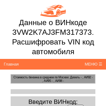
Данные о ВИНкоде
3VW2K7AJ3FM317373.
Расшифровать VIN код
автомобиля
Главная
МЕНЮ ☰
Стоимость бензина
в среднем по Москве: Дизель - , АИ92 -
, АИ95 - , АИ98 -
Введите ВИНкод: