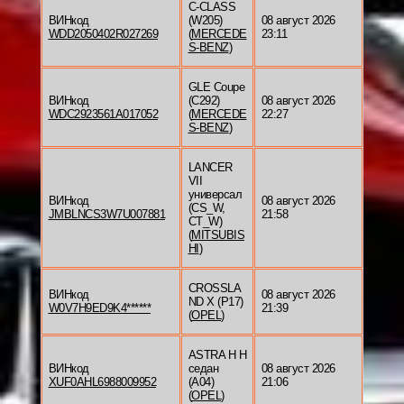
C-CLASS
ВИНкод
(W205)
08 август 2026
WDD2050402R027269
(
MERCEDE
23:11
S-BENZ
)
GLE Coupe
ВИНкод
(C292)
08 август 2026
WDC2923561A017052
(
MERCEDE
22:27
S-BENZ
)
LANCER
VII
универсал
ВИНкод
08 август 2026
(CS_W,
JMBLNCS3W7U007881
21:58
CT_W)
(
MITSUBIS
HI
)
CROSSLA
ВИНкод
08 август 2026
ND X (P17)
W0V7H9ED9K4******
21:39
(
OPEL
)
ASTRA H H
ВИНкод
седан
08 август 2026
XUF0AHL6988009952
(A04)
21:06
(
OPEL
)