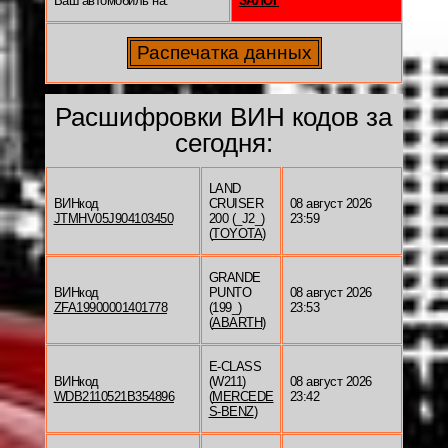
Ваш автомобиль на:
ЗАЛОГ
Расшифровки ВИН кодов за
сегодня:
LAND
ВИНкод
CRUISER
08 август 2026
JTMHV05J904103450
200 (_J2_)
23:59
(
TOYOTA
)
GRANDE
ВИНкод
PUNTO
08 август 2026
ZFA19900001401778
(199_)
23:53
(
ABARTH
)
E-CLASS
ВИНкод
(W211)
08 август 2026
WDB2110521B354896
(
MERCEDE
23:42
S-BENZ
)