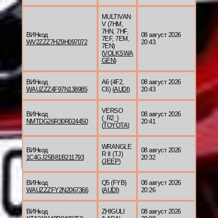
MULTIVAN
V (7HM,
7HN, 7HF,
ВИНкод
08 август 2026
7EF, 7EM,
WV2ZZZ7HZ9H097072
20:43
7EN)
(
VOLKSWA
GEN
)
ВИНкод
A6 (4F2,
08 август 2026
WAUZZZ4F97N138985
C6) (
AUDI
)
20:43
VERSO
ВИНкод
08 август 2026
(_R2_)
NMTDG26R30R024450
20:41
(
TOYOTA
)
WRANGLE
ВИНкод
08 август 2026
R II (TJ)
1C4GJ25B81B211793
20:32
(
JEEP
)
ВИНкод
Q5 (FYB)
08 август 2026
WAUZZZFY2N2067366
(
AUDI
)
20:26
ВИНкод
ZHIGULI
08 август 2026