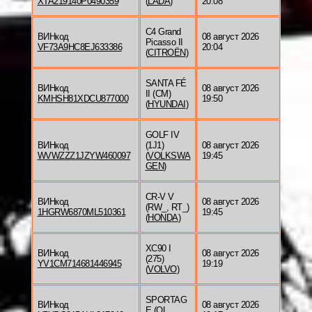
XTA219140P0490359
(
LADA
)
20:08
C4 Grand
ВИНкод
08 август 2026
Picasso II
VF73A9HC8EJ633386
20:04
(
CITROËN
)
SANTA FÉ
ВИНкод
08 август 2026
II (CM)
KMHSH81XDCU877000
19:50
(
HYUNDAI
)
GOLF IV
ВИНкод
(1J1)
08 август 2026
WVWZZZ1JZYW460097
(
VOLKSWA
19:45
GEN
)
CR-V V
ВИНкод
08 август 2026
(RW_, RT_)
1HGRW6870ML510361
19:45
(
HONDA
)
XC90 I
ВИНкод
08 август 2026
(275)
YV1CM714681446945
19:19
(
VOLVO
)
SPORTAG
ВИНкод
08 август 2026
E (QL,