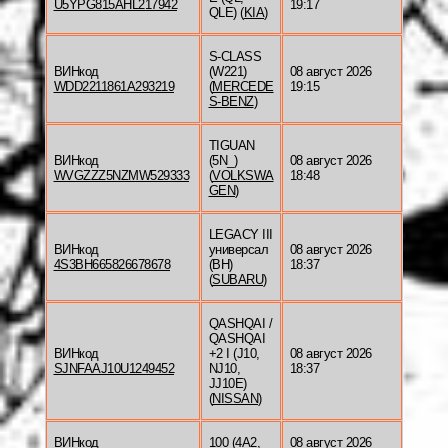
U5YPG815AHL217942
19:17
QLE) (
KIA
)
S-CLASS
ВИНкод
(W221)
08 август 2026
WDD2211861A293219
(
MERCEDE
19:15
S-BENZ
)
TIGUAN
ВИНкод
(5N_)
08 август 2026
WVGZZZ5NZMW529333
(
VOLKSWA
18:48
GEN
)
LEGACY III
ВИНкод
универсал
08 август 2026
4S3BH665826678678
(BH)
18:37
(
SUBARU
)
QASHQAI /
QASHQAI
ВИНкод
+2 I (J10,
08 август 2026
SJNFAAJ10U1249452
NJ10,
18:37
JJ10E)
(
NISSAN
)
ВИНкод
100 (4A2,
08 август 2026