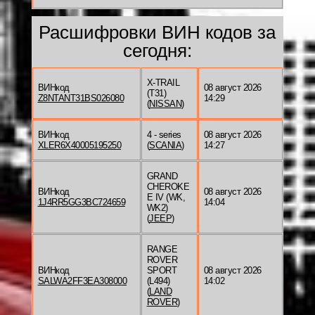
Расшифровки ВИН кодов за
сегодня:
X-TRAIL
ВИНкод
08 август 2026
(T31)
Z8NTANT31BS026080
14:29
(
NISSAN
)
ВИНкод
4 - series
08 август 2026
XLER6X40005195250
(
SCANIA
)
14:27
GRAND
CHEROKE
ВИНкод
08 август 2026
E IV (WK,
1J4RR5GG3BC724659
14:04
WK2)
(
JEEP
)
RANGE
ROVER
ВИНкод
SPORT
08 август 2026
SALWA2FF3EA308000
(L494)
14:02
(
LAND
ROVER
)