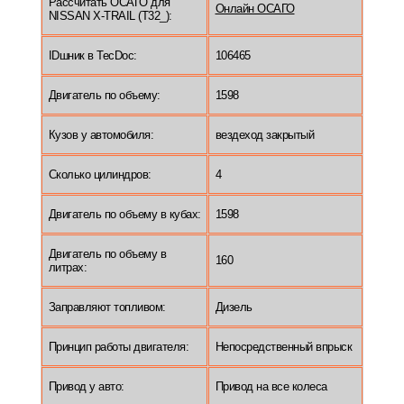
Рассчитать ОСАГО для
Онлайн ОСАГО
NISSAN X-TRAIL (T32_):
IDшник в TecDoc:
106465
Двигатель по объему:
1598
Кузов у автомобиля:
вездеход закрытый
Сколько цилиндров:
4
Двигатель по объему в кубах:
1598
Двигатель по объему в
160
литрах:
Заправляют топливом:
Дизель
Принцип работы двигателя:
Непосредственный впрыск
Привод у авто:
Привод на все колеса