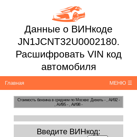
Данные о ВИНкоде
JN1JCNT32U0002180.
Расшифровать VIN код
автомобиля
Главная
МЕНЮ ☰
Стоимость бензина
в среднем по Москве: Дизель - , АИ92 -
, АИ95 - , АИ98 -
Введите ВИНкод: