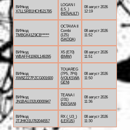
LOGAN I
ВИНкод
08 август 2026
(LS_)
X7LLSRB1HCH521795
12:19
(
RENAULT
)
OCTAVIA II
ВИНкод
Combi
08 август 2026
TMBGK41Z9CB******
(1Z5)
11:52
(
SKODA
)
ВИНкод
X5 (E70)
08 август 2026
WBAFF41060L149295
(
BMW
)
11:51
TOUAREG
ВИНкод
(7P5, 7P6)
08 август 2026
XW8ZZZ7PZCG001600
(
VOLKSWA
11:50
GEN
)
TEANA I
ВИНкод
08 август 2026
(J31)
JN1BAUJ32U0000947
11:36
(
NISSAN
)
ВИНкод
RX (_U3_)
08 август 2026
JTJHK31U782044557
(
LEXUS
)
11:30