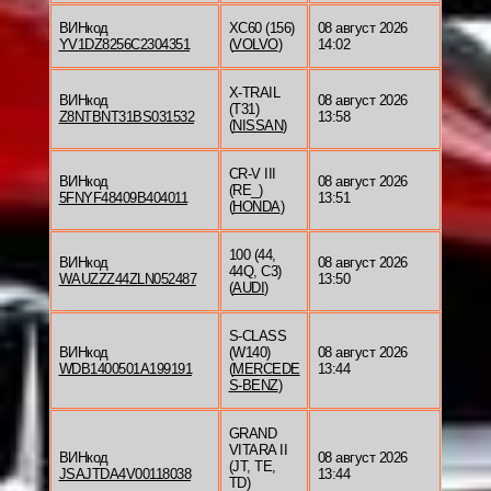
ВИНкод
XC60 (156)
08 август 2026
YV1DZ8256C2304351
(
VOLVO
)
14:02
X-TRAIL
ВИНкод
08 август 2026
(T31)
Z8NTBNT31BS031532
13:58
(
NISSAN
)
CR-V III
ВИНкод
08 август 2026
(RE_)
5FNYF48409B404011
13:51
(
HONDA
)
100 (44,
ВИНкод
08 август 2026
44Q, C3)
WAUZZZ44ZLN052487
13:50
(
AUDI
)
S-CLASS
ВИНкод
(W140)
08 август 2026
WDB1400501A199191
(
MERCEDE
13:44
S-BENZ
)
GRAND
VITARA II
ВИНкод
08 август 2026
(JT, TE,
JSAJTDA4V00118038
13:44
TD)