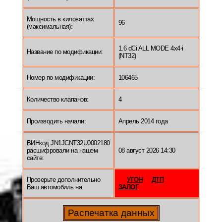
Мощность в киловаттах
96
(максимальная):
1.6 dCi ALL MODE 4x4-i
Название по модификации:
(NT32)
Номер по модификации:
106465
Количество клапанов:
4
Производить начали:
Апрель 2014 года
ВИНкод JN1JCNT32U0002180
расшифровали на нашем
08 август 2026 14:30
сайте:
Проверьте дополнительно
УГОН
ДТП
Ваш автомобиль на:
ЗАЛОГ