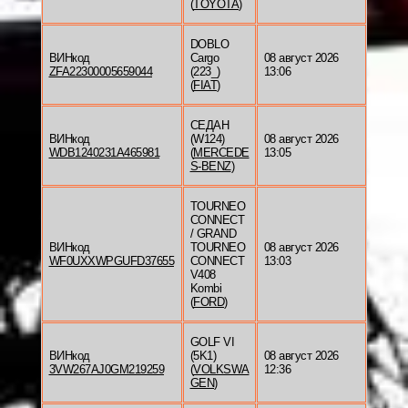
(
TOYOTA
)
DOBLO
ВИНкод
Cargo
08 август 2026
ZFA22300005659044
(223_)
13:06
(
FIAT
)
СЕДАН
ВИНкод
(W124)
08 август 2026
WDB1240231A465981
(
MERCEDE
13:05
S-BENZ
)
TOURNEO
CONNECT
/ GRAND
ВИНкод
TOURNEO
08 август 2026
WF0UXXWPGUFD37655
CONNECT
13:03
V408
Kombi
(
FORD
)
GOLF VI
ВИНкод
(5K1)
08 август 2026
3VW267AJ0GM219259
(
VOLKSWA
12:36
GEN
)