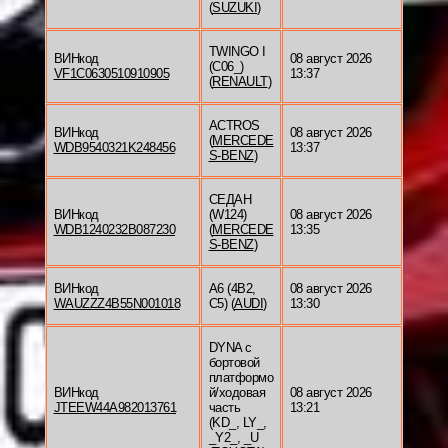
(
SUZUKI
)
TWINGO I
ВИНкод
08 август 2026
(C06_)
VF1C0630510910905
13:37
(
RENAULT
)
ACTROS
ВИНкод
08 август 2026
(
MERCEDE
WDB9540321K248456
13:37
S-BENZ
)
СЕДАН
ВИНкод
(W124)
08 август 2026
WDB1240232B087230
(
MERCEDE
13:35
S-BENZ
)
ВИНкод
A6 (4B2,
08 август 2026
WAUZZZ4B55N001018
C5) (
AUDI
)
13:30
DYNA c
бортовой
платформо
ВИНкод
й/ходовая
08 август 2026
JTEEW44A982013761
часть
13:21
(KD_, LY_,
_Y2_, _U