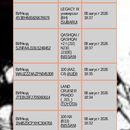
LEGACY III
ВИНкод
универсал
08 август 2026
4S3BH665826678678
(BH)
18:37
(
SUBARU
)
QASHQAI /
QASHQAI
ВИНкод
+2 I (J10,
08 август 2026
SJNFAAJ10U1249452
NJ10,
18:37
JJ10E)
(
NISSAN
)
ВИНкод
100 (4A2,
08 август 2026
WAUZZZ4AZPN045308
C4) (
AUDI
)
18:35
LAND
CRUISER
ВИНкод
08 август 2026
PRADO
JTEBU3FJ705060614
18:34
(_J15_)
(
TOYOTA
)
100 NX
ВИНкод
08 август 2026
(B13)
1N4BZ0CPXHC304766
18:32
(
NISSAN
)