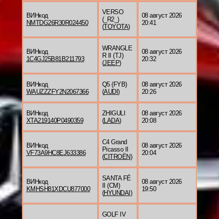
VERSO
ВИНкод
08 август 2026
(_R2_)
NMTDG26R30R024450
20:41
(
TOYOTA
)
WRANGLE
ВИНкод
08 август 2026
R II (TJ)
1C4GJ25B81B211793
20:32
(
JEEP
)
ВИНкод
Q5 (FYB)
08 август 2026
WAUZZZFY2N2067366
(
AUDI
)
20:26
ВИНкод
ZHIGULI
08 август 2026
XTA219140P0490359
(
LADA
)
20:08
C4 Grand
ВИНкод
08 август 2026
Picasso II
VF73A9HC8EJ633386
20:04
(
CITROËN
)
SANTA FÉ
ВИНкод
08 август 2026
II (CM)
KMHSH81XDCU877000
19:50
(
HYUNDAI
)
GOLF IV