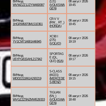
ВИНкод
(1J1)
08 август 2026
WVWZZZ1JZYW460097
(
VOLKSWA
19:45
GEN
)
CR-V V
ВИНкод
08 август 2026
(RW_, RT_)
1HGRW6870ML510361
19:45
(
HONDA
)
XC90 I
ВИНкод
08 август 2026
(275)
YV1CM714681446945
19:19
(
VOLVO
)
SPORTAG
ВИНкод
08 август 2026
E (QL,
U5YPG815AHL217942
19:17
QLE) (
KIA
)
S-CLASS
ВИНкод
(W221)
08 август 2026
WDD2211861A293219
(
MERCEDE
19:15
S-BENZ
)
TIGUAN
ВИНкод
(5N_)
08 август 2026
WVGZZZ5NZMW529333
(
VOLKSWA
18:48
GEN
)