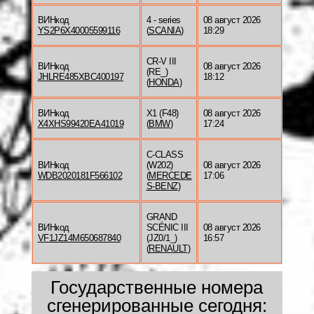
ВИНкод
4 - series
08 август 2026
YS2P6X40005599116
(
SCANIA
)
18:29
CR-V III
ВИНкод
08 август 2026
(RE_)
JHLRE485XBC400197
18:12
(
HONDA
)
ВИНкод
X1 (F48)
08 август 2026
X4XHS99420EA41019
(
BMW
)
17:24
C-CLASS
ВИНкод
(W202)
08 август 2026
WDB2020181F566102
(
MERCEDE
17:06
S-BENZ
)
GRAND
ВИНкод
SCÉNIC III
08 август 2026
VF1JZ14M650687840
(JZ0/1_)
16:57
(
RENAULT
)
Государственные номера
сгенерированные сегодня: