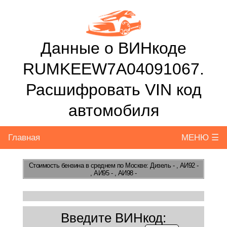
Данные о ВИНкоде
RUMKEEW7A04091067.
Расшифровать VIN код
автомобиля
Главная
МЕНЮ ☰
Стоимость бензина
в среднем по Москве: Дизель - , АИ92 -
, АИ95 - , АИ98 -
Введите ВИНкод: