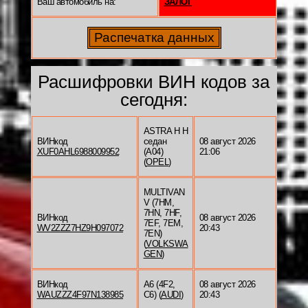
Ваш автомобиль на:
ЗАЛОГ
Расшифровки ВИН кодов за
сегодня:
ASTRA H H
ВИНкод
седан
08 август 2026
XUF0AHL6988009952
(A04)
21:06
(
OPEL
)
MULTIVAN
V (7HM,
7HN, 7HF,
ВИНкод
08 август 2026
7EF, 7EM,
WV2ZZZ7HZ9H097072
20:43
7EN)
(
VOLKSWA
GEN
)
ВИНкод
A6 (4F2,
08 август 2026
WAUZZZ4F97N138985
C6) (
AUDI
)
20:43