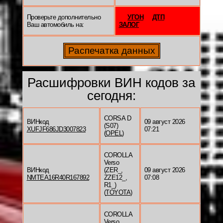
Проверьте дополнительно
УГОН
ДТП
Ваш автомобиль на:
ЗАЛОГ
Расшифровки ВИН кодов за
сегодня:
CORSA D
ВИНкод
09 август 2026
(S07)
XUFJF686JD3007823
07:21
(
OPEL
)
COROLLA
Verso
ВИНкод
(ZER_,
09 август 2026
NMTEA16R40R167892
ZZE12_,
07:08
R1_)
(
TOYOTA
)
COROLLA
Verso