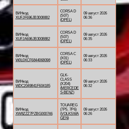
CORSA D
ВИНкод
09 август 2026
(S07)
XUFJF696JB3008882
06:36
(
OPEL
)
CORSA D
ВИНкод
09 август 2026
(S07)
XUFJA696JB3008882
06:35
(
OPEL
)
CORSA C
ВИНкод
09 август 2026
(X01)
W0L0XCF6844068098
06:33
(
OPEL
)
GLK-
CLASS
ВИНкод
09 август 2026
(X204)
WDC2049841F604185
06:32
(
MERCEDE
S-BENZ
)
TOUAREG
ВИНкод
(7P5, 7P6)
09 август 2026
XW8ZZZ7PZBG000746
(
VOLKSWA
06:26
GEN
)