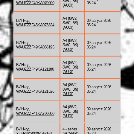
8WC, B9)
WAUZZZF49KA070000
05:24
(
AUDI
)
A4 (8W2,
ВИНкод
09 август 2026
8WC, B9)
WAUZZZF45KA073824
05:24
(
AUDI
)
A4 (8W2,
ВИНкод
09 август 2026
8WC, B9)
WAUZZZF49KA088195
05:24
(
AUDI
)
A4 (8W2,
ВИНкод
09 август 2026
8WC, B9)
WAUZZZF49KA121180
05:24
(
AUDI
)
A4 (8W2,
ВИНкод
09 август 2026
8WC, B9)
WAUZZZF48KA121526
05:24
(
AUDI
)
A4 (8W2,
ВИНкод
09 август 2026
8WC, B9)
WAUZZZF41KA790000
05:24
(
AUDI
)
ВИНкод
4 - series
09 август 2026
XLER4X20005145353
(
SCANIA
)
05:23