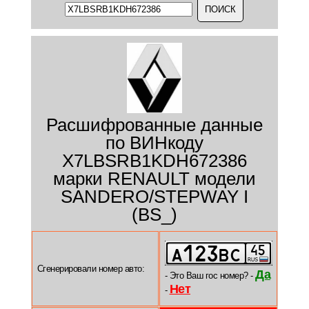
Расшифрованные данные
по ВИНкоду
X7LBSRB1KDH672386
марки RENAULT модели
SANDERO/STEPWAY I
(BS_)
Сгенерировали номер авто:
Да
- Это Ваш гос номер? -
Нет
-