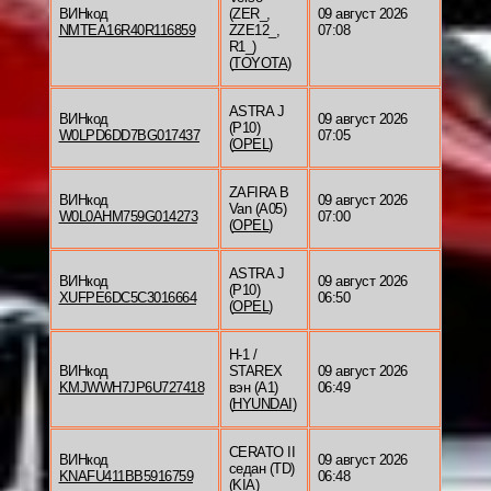
ВИНкод
(ZER_,
09 август 2026
NMTEA16R40R116859
ZZE12_,
07:08
R1_)
(
TOYOTA
)
ASTRA J
ВИНкод
09 август 2026
(P10)
W0LPD6DD7BG017437
07:05
(
OPEL
)
ZAFIRA B
ВИНкод
09 август 2026
Van (A05)
W0L0AHM759G014273
07:00
(
OPEL
)
ASTRA J
ВИНкод
09 август 2026
(P10)
XUFPE6DC5C3016664
06:50
(
OPEL
)
H-1 /
ВИНкод
STAREX
09 август 2026
KMJWWH7JP6U727418
вэн (A1)
06:49
(
HYUNDAI
)
CERATO II
ВИНкод
09 август 2026
седан (TD)
KNAFU411BB5916759
06:48
(
KIA
)