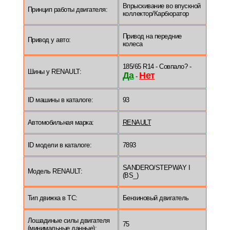
Впрыскивание во впускной
Принцип работы двигателя:
коллектор/Карбюратор
Привод на передние
Привод у авто:
колеса
185/65 R14 - Совпало? -
Шины у RENAULT:
Да
Нет
-
ID машины в каталоге:
93
Автомобильная марка:
RENAULT
ID модели в каталоге:
7893
SANDERO/STEPWAY I
Модель RENAULT:
(BS_)
Тип движка в ТС:
Бензиновый двигатель
Лошадиные силы двигателя
75
(минимальные данные):