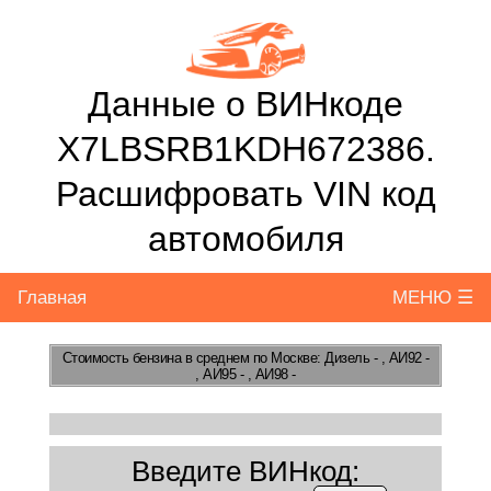
Данные о ВИНкоде
X7LBSRB1KDH672386.
Расшифровать VIN код
автомобиля
Главная
МЕНЮ ☰
Стоимость бензина
в среднем по Москве: Дизель - , АИ92 -
, АИ95 - , АИ98 -
Введите ВИНкод: