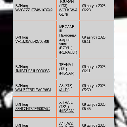
TOURAN
ВИНкод
(1T3)
09 август 2026
WVGZZZ1TZ4W163749
(
VOLKSWA
06:23
GEN
)
MEGANE
III
Наклонная
ВИНкод
09 август 2026
задняя
VF1BZ0A0542709708
06:11
часть
(BZ0/1_)
(
RENAULT
)
TEANA I
ВИНкод
09 август 2026
(J31)
JN1BDUJ31U0000385
06:11
(
NISSAN
)
ВИНкод
A5 (8T3)
09 август 2026
WAUZZZ8T1EA029831
(
AUDI
)
05:50
X-TRAIL
ВИНкод
09 август 2026
(T32_)
Z8NTCNT32ES092474
05:45
(
NISSAN
)
A4 (8W2,
ВИНкод
09 август 2026