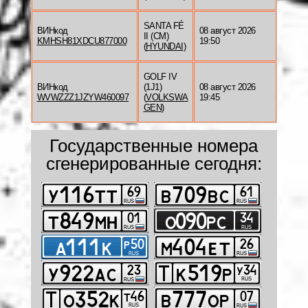
SANTA FÉ
ВИНкод
08 август 2026
II (CM)
KMHSH81XDCU877000
19:50
(
HYUNDAI
)
GOLF IV
ВИНкод
(1J1)
08 август 2026
WVWZZZ1JZYW460097
(
VOLKSWA
19:45
GEN
)
Государственные номера
сгенерированные сегодня: