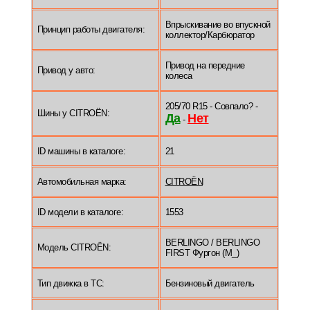
Впрыскивание во впускной
Принцип работы двигателя:
коллектор/Карбюратор
Привод на передние
Привод у авто:
колеса
205/70 R15 - Совпало? -
Шины у CITROËN:
Да
Нет
-
ID машины в каталоге:
21
Автомобильная марка:
CITROËN
ID модели в каталоге:
1553
BERLINGO / BERLINGO
Модель CITROËN:
FIRST Фургон (M_)
Тип движка в ТС:
Бензиновый двигатель