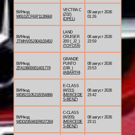
VECTRA C
ВИНкод
09 август 2026
(Z02)
W0L0ZCF6971128668
01:26
(
OPEL
)
LAND
ВИНкод
CRUISER
08 август 2026
JTMHV05J904103450
200 (_J2_)
23:59
(
TOYOTA
)
GRANDE
ВИНкод
PUNTO
08 август 2026
ZFA19900001401778
(199_)
23:53
(
ABARTH
)
E-CLASS
ВИНкод
(W211)
08 август 2026
WDB2110521B354896
(
MERCEDE
23:42
S-BENZ
)
C-CLASS
ВИНкод
(W205)
08 август 2026
WDD2050402R027269
(
MERCEDE
23:11
S-BENZ
)