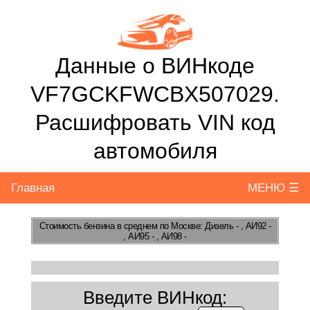
Данные о ВИНкоде
VF7GCKFWCBX507029.
Расшифровать VIN код
автомобиля
Главная
МЕНЮ ☰
Стоимость бензина
в среднем по Москве: Дизель - , АИ92 -
, АИ95 - , АИ98 -
Введите ВИНкод: