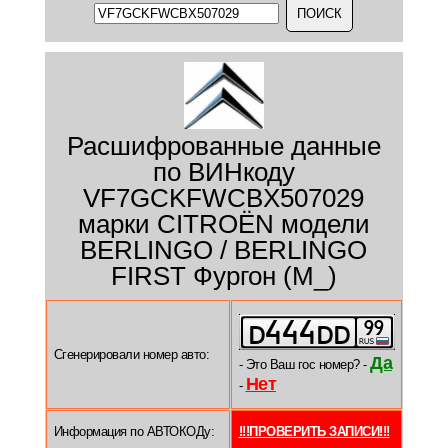
Расшифрованные данные
по ВИНкоду
VF7GCKFWCBX507029
марки CITROËN модели
BERLINGO / BERLINGO
FIRST Фургон (M_)
Сгенерировали номер авто:
Да
- Это Ваш гос номер? -
Нет
-
Информация по АВТОКОДу:
!!!ПРОВЕРИТЬ ЗАПИСИ!!!