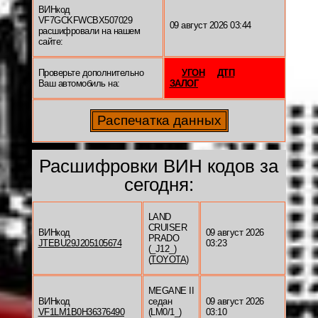
ВИНкод
VF7GCKFWCBX507029
09 август 2026 03:44
расшифровали на нашем
сайте:
Проверьте дополнительно
УГОН
ДТП
Ваш автомобиль на:
ЗАЛОГ
Расшифровки ВИН кодов за
сегодня:
LAND
CRUISER
ВИНкод
09 август 2026
PRADO
JTEBU29J205105674
03:23
(_J12_)
(
TOYOTA
)
MEGANE II
ВИНкод
седан
09 август 2026
VF1LM1B0H36376490
(LM0/1_)
03:10