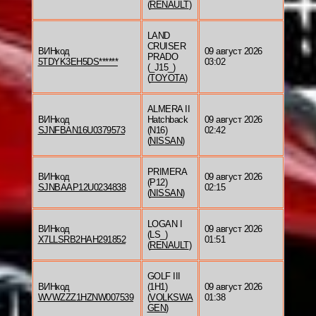
(
RENAULT
)
LAND
CRUISER
ВИНкод
09 август 2026
PRADO
5TDYK3EH5DS******
03:02
(_J15_)
(
TOYOTA
)
ALMERA II
ВИНкод
Hatchback
09 август 2026
SJNFBAN16U0379573
(N16)
02:42
(
NISSAN
)
PRIMERA
ВИНкод
09 август 2026
(P12)
SJNBAAP12U0234838
02:15
(
NISSAN
)
LOGAN I
ВИНкод
09 август 2026
(LS_)
X7LLSRB2HAH291852
01:51
(
RENAULT
)
GOLF III
ВИНкод
(1H1)
09 август 2026
WVWZZZ1HZNW007539
(
VOLKSWA
01:38
GEN
)