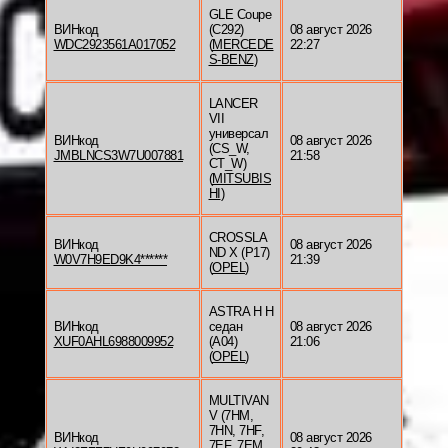
GLE Coupe
ВИНкод
(C292)
08 август 2026
WDC2923561A017052
(
MERCEDE
22:27
S-BENZ
)
LANCER
VII
универсал
ВИНкод
08 август 2026
(CS_W,
JMBLNCS3W7U007881
21:58
CT_W)
(
MITSUBIS
HI
)
CROSSLA
ВИНкод
08 август 2026
ND X (P17)
W0V7H9ED9K4******
21:39
(
OPEL
)
ASTRA H H
ВИНкод
седан
08 август 2026
XUF0AHL6988009952
(A04)
21:06
(
OPEL
)
MULTIVAN
V (7HM,
7HN, 7HF,
ВИНкод
08 август 2026
7EF, 7EM,