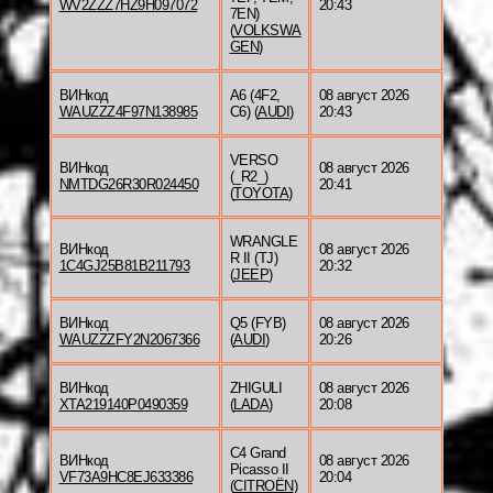
WV2ZZZ7HZ9H097072
20:43
7EN)
(
VOLKSWA
GEN
)
ВИНкод
A6 (4F2,
08 август 2026
WAUZZZ4F97N138985
C6) (
AUDI
)
20:43
VERSO
ВИНкод
08 август 2026
(_R2_)
NMTDG26R30R024450
20:41
(
TOYOTA
)
WRANGLE
ВИНкод
08 август 2026
R II (TJ)
1C4GJ25B81B211793
20:32
(
JEEP
)
ВИНкод
Q5 (FYB)
08 август 2026
WAUZZZFY2N2067366
(
AUDI
)
20:26
ВИНкод
ZHIGULI
08 август 2026
XTA219140P0490359
(
LADA
)
20:08
C4 Grand
ВИНкод
08 август 2026
Picasso II
VF73A9HC8EJ633386
20:04
(
CITROËN
)