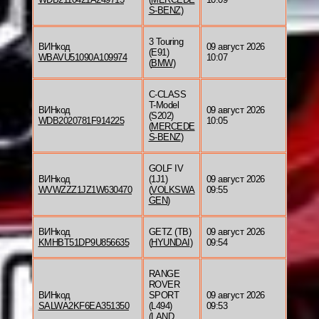
S-BENZ
)
3 Touring
ВИНкод
09 август 2026
(E91)
WBAVU51090A109974
10:07
(
BMW
)
C-CLASS
T-Model
ВИНкод
09 август 2026
(S202)
WDB2020781F914225
10:05
(
MERCEDE
S-BENZ
)
GOLF IV
ВИНкод
(1J1)
09 август 2026
WVWZZZ1JZ1W630470
(
VOLKSWA
09:55
GEN
)
ВИНкод
GETZ (TB)
09 август 2026
KMHBT51DP9U856635
(
HYUNDAI
)
09:54
RANGE
ROVER
ВИНкод
SPORT
09 август 2026
SALWA2KF6EA351350
(L494)
09:53
(
LAND