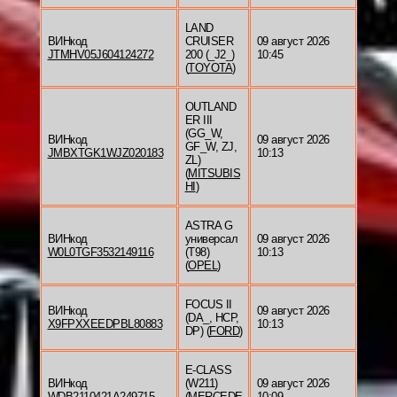
LAND
ВИНкод
CRUISER
09 август 2026
JTMHV05J604124272
200 (_J2_)
10:45
(
TOYOTA
)
OUTLAND
ER III
(GG_W,
ВИНкод
09 август 2026
GF_W, ZJ,
JMBXTGK1WJZ020183
10:13
ZL)
(
MITSUBIS
HI
)
ASTRA G
ВИНкод
универсал
09 август 2026
W0L0TGF3532149116
(T98)
10:13
(
OPEL
)
FOCUS II
ВИНкод
09 август 2026
(DA_, HCP,
X9FPXXEEDPBL80883
10:13
DP) (
FORD
)
E-CLASS
ВИНкод
(W211)
09 август 2026
WDB2110421A249715
(
MERCEDE
10:09