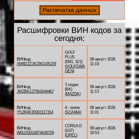
Расшифровки ВИН кодов за
сегодня:
GOLF
PLUS
ВИНкод
09 август 2026
(5M1, 521)
XW8ZZZ1KZ9G105229
11:19
(
VOLKSWA
GEN
)
3 седан
ВИНкод
09 август 2026
(BK)
JMZBK127581644467
11:13
(
MAZDA
)
ВИНкод
4 - series
09 август 2026
YS2R4X20002117314
(
SCANIA
)
11:01
CORSA D
ВИНкод
09 август 2026
(S07)
W0L0SDL6874418729
10:53
(
OPEL
)