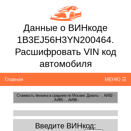
Данные о ВИНкоде
1B3EJ56H3YN200464.
Расшифровать VIN код
автомобиля
Главная
МЕНЮ ☰
Стоимость бензина
в среднем по Москве: Дизель - , АИ92 -
, АИ95 - , АИ98 -
Введите ВИНкод: