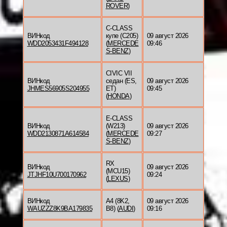
ROVER
)
C-CLASS
ВИНкод
купе (C205)
09 август 2026
WDD2053431F494128
(
MERCEDE
09:46
S-BENZ
)
CIVIC VII
ВИНкод
седан (ES,
09 август 2026
JHMES56905S204955
ET)
09:45
(
HONDA
)
E-CLASS
ВИНкод
(W213)
09 август 2026
WDD2130871A614584
(
MERCEDE
09:27
S-BENZ
)
RX
ВИНкод
09 август 2026
(MCU15)
JTJHF10U700170962
09:24
(
LEXUS
)
ВИНкод
A4 (8K2,
09 август 2026
WAUZZZ8K9BA179835
B8) (
AUDI
)
09:16