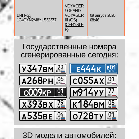
VOYAGER
/ GRAND
ВИНкод
VOYAGER
09 август 2026
1C4GYN2M8YU532377
III (GS)
08:46
(
CHRYSLE
R
)
Государственные номера
сгенерированные сегодня:
3D модели автомобилей: