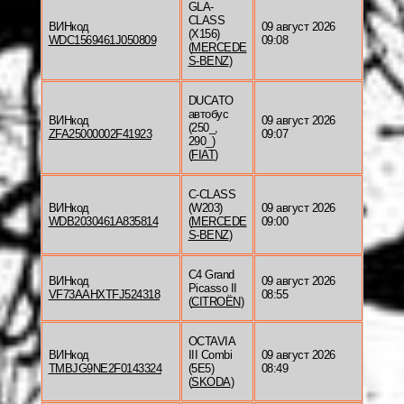
GLA-
CLASS
ВИНкод
09 август 2026
(X156)
WDC1569461J050809
09:08
(
MERCEDE
S-BENZ
)
DUCATO
автобус
ВИНкод
09 август 2026
(250_,
ZFA25000002F41923
09:07
290_)
(
FIAT
)
C-CLASS
ВИНкод
(W203)
09 август 2026
WDB2030461A835814
(
MERCEDE
09:00
S-BENZ
)
C4 Grand
ВИНкод
09 август 2026
Picasso II
VF73AAHXTFJ524318
08:55
(
CITROËN
)
OCTAVIA
ВИНкод
III Combi
09 август 2026
TMBJG9NE2F0143324
(5E5)
08:49
(
SKODA
)