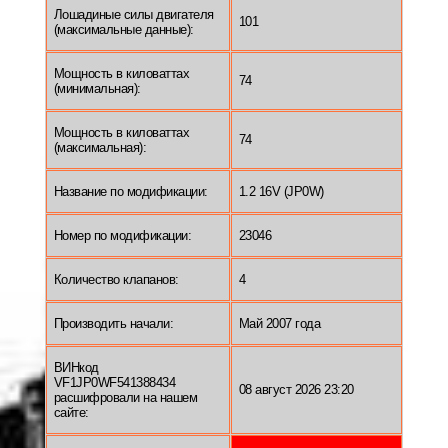
Лошадиные силы двигателя
101
(максимальные данные):
Мощность в киловаттах
74
(минимальная):
Мощность в киловаттах
74
(максимальная):
Название по модификации:
1.2 16V (JP0W)
Номер по модификации:
23046
Количество клапанов:
4
Производить начали:
Май 2007 года
ВИНкод
VF1JP0WF541388434
08 август 2026 23:20
расшифровали на нашем
сайте: