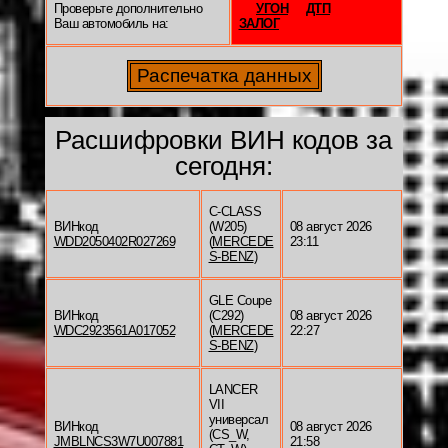
Проверьте дополнительно
УГОН
ДТП
Ваш автомобиль на:
ЗАЛОГ
Расшифровки ВИН кодов за
сегодня:
C-CLASS
ВИНкод
(W205)
08 август 2026
WDD2050402R027269
(
MERCEDE
23:11
S-BENZ
)
GLE Coupe
ВИНкод
(C292)
08 август 2026
WDC2923561A017052
(
MERCEDE
22:27
S-BENZ
)
LANCER
VII
универсал
ВИНкод
08 август 2026
(CS_W,
JMBLNCS3W7U007881
21:58