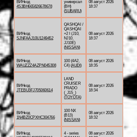
ВИНкод
универсал
08 август 2026
4S3BH665826678678
(BH)
18:37
(
SUBARU
)
QASHQAI /
QASHQAI
ВИНкод
+2 I (J10,
08 август 2026
SJNFAAJ10U1249452
NJ10,
18:37
JJ10E)
(
NISSAN
)
ВИНкод
100 (4A2,
08 август 2026
WAUZZZ4AZPN045308
C4) (
AUDI
)
18:35
LAND
CRUISER
ВИНкод
08 август 2026
PRADO
JTEBU3FJ705060614
18:34
(_J15_)
(
TOYOTA
)
100 NX
ВИНкод
08 август 2026
(B13)
1N4BZ0CPXHC304766
18:32
(
NISSAN
)
ВИНкод
4 - series
08 август 2026