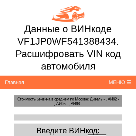
Данные о ВИНкоде
VF1JP0WF541388434.
Расшифровать VIN код
автомобиля
Главная
МЕНЮ ☰
Стоимость бензина
в среднем по Москве: Дизель - , АИ92 -
, АИ95 - , АИ98 -
Введите ВИНкод: