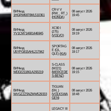
CR-V V
ВИНкод
08 август 2026
(RW_, RT_)
1HGRW6870ML510361
19:45
(
HONDA
)
XC90 I
ВИНкод
08 август 2026
(275)
YV1CM714681446945
19:19
(
VOLVO
)
SPORTAG
ВИНкод
08 август 2026
E (QL,
U5YPG815AHL217942
19:17
QLE) (
KIA
)
S-CLASS
ВИНкод
(W221)
08 август 2026
WDD2211861A293219
(
MERCEDE
19:15
S-BENZ
)
TIGUAN
ВИНкод
(5N_)
08 август 2026
WVGZZZ5NZMW529333
(
VOLKSWA
18:48
GEN
)
LEGACY III