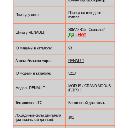
коллектор/Карбюратор
Привод на передние
Привод у авто:
колеса
205/70 R15 - Совпало? -
Шины у RENAULT:
Да
Нет
-
ID машины в каталоге:
93
Автомобильная марка:
RENAULT
ID модели в каталоге:
5213
MODUS / GRAND MODUS
Модель RENAULT:
(F/JP0_)
Тип движка в ТС:
Бензиновый двигатель
Лошадиные силы двигателя
101
(минимальные данные):