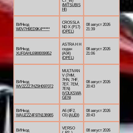
CT_W)
(
MITSUBIS
HI
)
CROSSLA
ВИНкод
08 август 2026
ND X (P17)
W0V7H9ED9K4******
21:39
(
OPEL
)
ASTRA H H
ВИНкод
седан
08 август 2026
XUF0AHL6988009952
(A04)
21:06
(
OPEL
)
MULTIVAN
V (7HM,
7HN, 7HF,
ВИНкод
08 август 2026
7EF, 7EM,
WV2ZZZ7HZ9H097072
20:43
7EN)
(
VOLKSWA
GEN
)
ВИНкод
A6 (4F2,
08 август 2026
WAUZZZ4F97N138985
C6) (
AUDI
)
20:43
VERSO
ВИНкод
08 август 2026
(_R2_)