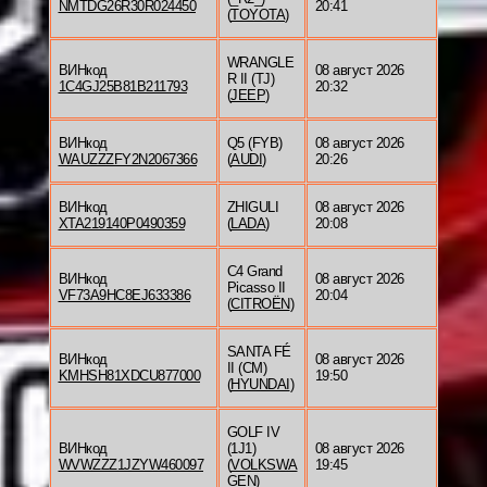
NMTDG26R30R024450
20:41
(
TOYOTA
)
WRANGLE
ВИНкод
08 август 2026
R II (TJ)
1C4GJ25B81B211793
20:32
(
JEEP
)
ВИНкод
Q5 (FYB)
08 август 2026
WAUZZZFY2N2067366
(
AUDI
)
20:26
ВИНкод
ZHIGULI
08 август 2026
XTA219140P0490359
(
LADA
)
20:08
C4 Grand
ВИНкод
08 август 2026
Picasso II
VF73A9HC8EJ633386
20:04
(
CITROËN
)
SANTA FÉ
ВИНкод
08 август 2026
II (CM)
KMHSH81XDCU877000
19:50
(
HYUNDAI
)
GOLF IV
ВИНкод
(1J1)
08 август 2026
WVWZZZ1JZYW460097
(
VOLKSWA
19:45
GEN
)