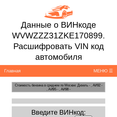
Данные о ВИНкоде
WVWZZZ31ZKE170899.
Расшифровать VIN код
автомобиля
Главная
МЕНЮ ☰
Стоимость бензина
в среднем по Москве: Дизель - , АИ92 -
, АИ95 - , АИ98 -
Введите ВИНкод: