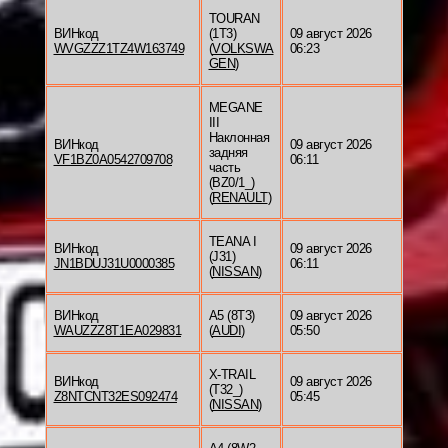
TOURAN
ВИНкод
(1T3)
09 август 2026
WVGZZZ1TZ4W163749
(
VOLKSWA
06:23
GEN
)
MEGANE
III
Наклонная
ВИНкод
09 август 2026
задняя
VF1BZ0A0542709708
06:11
часть
(BZ0/1_)
(
RENAULT
)
TEANA I
ВИНкод
09 август 2026
(J31)
JN1BDUJ31U0000385
06:11
(
NISSAN
)
ВИНкод
A5 (8T3)
09 август 2026
WAUZZZ8T1EA029831
(
AUDI
)
05:50
X-TRAIL
ВИНкод
09 август 2026
(T32_)
Z8NTCNT32ES092474
05:45
(
NISSAN
)