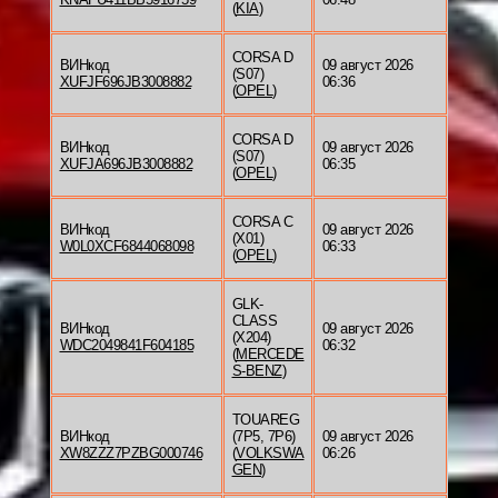
(
KIA
)
CORSA D
ВИНкод
09 август 2026
(S07)
XUFJF696JB3008882
06:36
(
OPEL
)
CORSA D
ВИНкод
09 август 2026
(S07)
XUFJA696JB3008882
06:35
(
OPEL
)
CORSA C
ВИНкод
09 август 2026
(X01)
W0L0XCF6844068098
06:33
(
OPEL
)
GLK-
CLASS
ВИНкод
09 август 2026
(X204)
WDC2049841F604185
06:32
(
MERCEDE
S-BENZ
)
TOUAREG
ВИНкод
(7P5, 7P6)
09 август 2026
XW8ZZZ7PZBG000746
(
VOLKSWA
06:26
GEN
)