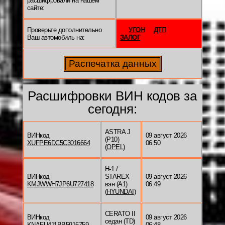
расшифровали на нашем
сайте:
Проверьте дополнительно
УГОН
ДТП
Ваш автомобиль на:
ЗАЛОГ
Расшифровки ВИН кодов за
сегодня:
ASTRA J
ВИНкод
09 август 2026
(P10)
XUFPE6DC5C3016664
06:50
(
OPEL
)
H-1 /
ВИНкод
STAREX
09 август 2026
KMJWWH7JP6U727418
вэн (A1)
06:49
(
HYUNDAI
)
CERATO II
ВИНкод
09 август 2026
седан (TD)
KNAFU411BB5916759
06:48