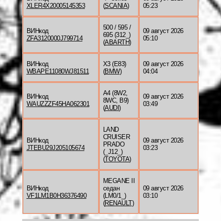
XLER4X20005145353
(
SCANIA
)
05:23
500 / 595 /
ВИНкод
09 август 2026
695 (312_)
ZFA3120000J799714
05:10
(
ABARTH
)
ВИНкод
X3 (E83)
09 август 2026
WBAPE11080WJ81511
(
BMW
)
04:04
A4 (8W2,
ВИНкод
09 август 2026
8WC, B9)
WAUZZZF45HA062301
03:49
(
AUDI
)
LAND
CRUISER
ВИНкод
09 август 2026
PRADO
JTEBU29J205105674
03:23
(_J12_)
(
TOYOTA
)
MEGANE II
ВИНкод
седан
09 август 2026
VF1LM1B0H36376490
(LM0/1_)
03:10
(
RENAULT
)