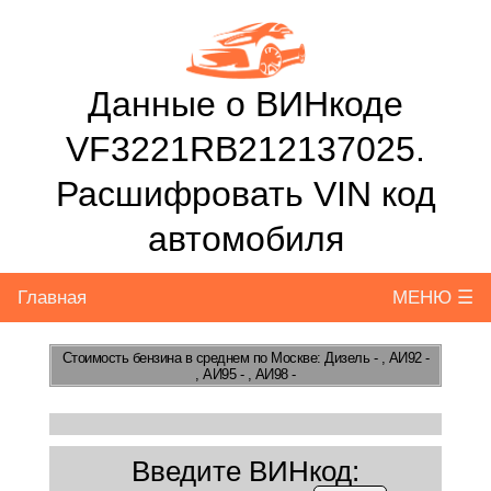
Данные о ВИНкоде
VF3221RB212137025.
Расшифровать VIN код
автомобиля
Главная
МЕНЮ ☰
Стоимость бензина
в среднем по Москве: Дизель - , АИ92 -
, АИ95 - , АИ98 -
Введите ВИНкод: