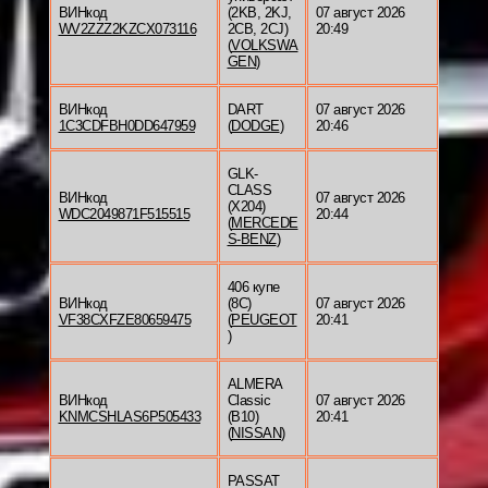
ВИНкод
(2KB, 2KJ,
07 август 2026
WV2ZZZ2KZCX073116
2CB, 2CJ)
20:49
(
VOLKSWA
GEN
)
ВИНкод
DART
07 август 2026
1C3CDFBH0DD647959
(
DODGE
)
20:46
GLK-
CLASS
ВИНкод
07 август 2026
(X204)
WDC2049871F515515
20:44
(
MERCEDE
S-BENZ
)
406 купе
ВИНкод
(8C)
07 август 2026
VF38CXFZE80659475
(
PEUGEOT
20:41
)
ALMERA
ВИНкод
Classic
07 август 2026
KNMCSHLAS6P505433
(B10)
20:41
(
NISSAN
)
PASSAT