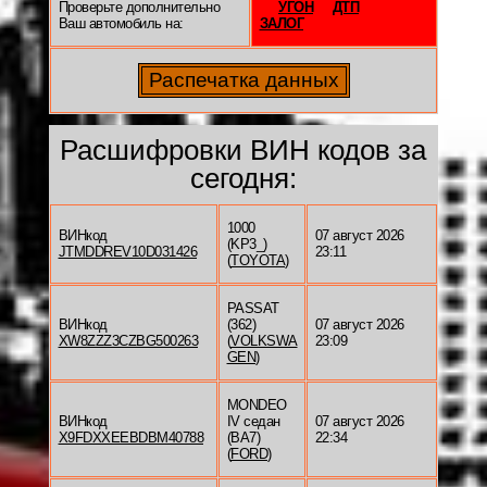
Проверьте дополнительно
УГОН
ДТП
Ваш автомобиль на:
ЗАЛОГ
Расшифровки ВИН кодов за
сегодня:
1000
ВИНкод
07 август 2026
(KP3_)
JTMDDREV10D031426
23:11
(
TOYOTA
)
PASSAT
ВИНкод
(362)
07 август 2026
XW8ZZZ3CZBG500263
(
VOLKSWA
23:09
GEN
)
MONDEO
ВИНкод
IV седан
07 август 2026
X9FDXXEEBDBM40788
(BA7)
22:34
(
FORD
)