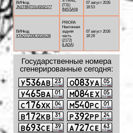
X-TRAIL
ВИНкод
07 август 2026
(T31)
JN1TBNT31U0202177
18:53
(
NISSAN
)
PRIORA
Наклонная
ВИНкод
задняя
07 август 2026
XTA217230C0224138
часть
18:28
(2172)
(
LADA
)
Государственные номера
сгенерированные сегодня: