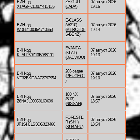
ВИНкод
ZHIGULI
07 август 2026
XTAGFK110LY413136
(
LADA
)
19:16
E-CLASS
ВИНкод
(W210)
07 август 2026
WDB210035A740658
(
MERCEDE
19:14
S-BENZ
)
EVANDA
ВИНкод
07 август 2026
(KLAL)
KLALF69Z13B088191
19:13
(
DAEWOO
)
206 седан
ВИНкод
07 август 2026
(
PEUGEOT
VF32BKFWA72797954
19:10
)
100 NX
ВИНкод
07 август 2026
(B13)
Z8NAJL00050160609
18:57
(
NISSAN
)
FORESTE
ВИНкод
07 август 2026
R (SH_)
JF1SHJLS5CG323460
18:54
(
SUBARU
)