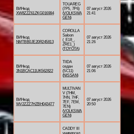
TOUAREG
ВИНкод
(7P5, 7P6)
07 август 2026
XW8ZZZ61ZKG016994
(
VOLKSWA
21:41
GEN
)
COROLLA
Saloon
ВИНкод
07 август 2026
(_E18_,
NMTBB0JE20R245813
21:26
ZRE1_)
(
TOYOTA
)
TIIDA
ВИНкод
седан
07 август 2026
3N1BCAC11UK562822
(SC11)
21:06
(
NISSAN
)
MULTIVAN
V (7HM,
7HN, 7HF,
ВИНкод
07 август 2026
7EF, 7EM,
WV2ZZZ7HZBH043477
20:50
7EN)
(
VOLKSWA
GEN
)
CADDY III
универсал