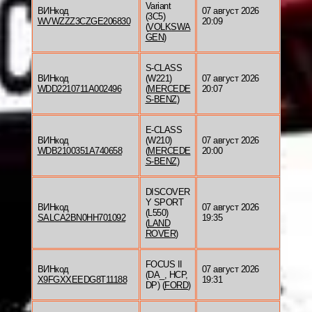
Variant
ВИНкод
07 август 2026
(3C5)
WVWZZZ3CZGE206830
20:09
(
VOLKSWA
GEN
)
S-CLASS
ВИНкод
(W221)
07 август 2026
WDD2210711A002496
(
MERCEDE
20:07
S-BENZ
)
E-CLASS
ВИНкод
(W210)
07 август 2026
WDB2100351A740658
(
MERCEDE
20:00
S-BENZ
)
DISCOVER
Y SPORT
ВИНкод
07 август 2026
(L550)
SALCA2BN0HH701092
19:35
(
LAND
ROVER
)
FOCUS II
ВИНкод
07 август 2026
(DA_, HCP,
X9FGXXEEDG8T11188
19:31
DP) (
FORD
)