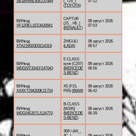
SB1BR56L50E237944
(_T25_)
07:12
(
TOYOTA
)
CAPTUR
ВИНкод
08 август 2026
(J5_, H5_)
VF12REL1E53420841
07:03
(
RENAULT
)
ВИНкод
ZHIGULI
08 август 2026
XTA219020D0214319
(
LADA
)
06:57
E-CLASS
ВИНкод
купе (C207)
08 август 2026
WDD2073341F247043
(
MERCEDE
06:56
S-BENZ
)
ВИНкод
X5 (F15,
08 август 2026
X4XKT294200K21734
F85) (
BMW
)
06:42
B-CLASS
ВИНкод
(W245)
08 август 2026
WDD2452071J124770
(
MERCEDE
06:39
S-BENZ
)
308 I (4A_,
ВИНкод
4C_)
08 август 2026