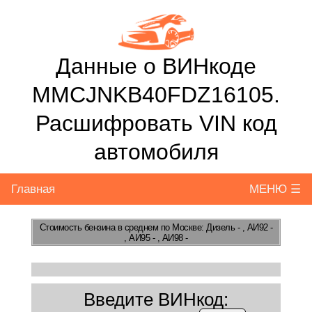
Данные о ВИНкоде
MMCJNKB40FDZ16105.
Расшифровать VIN код
автомобиля
Главная
МЕНЮ ☰
Стоимость бензина
в среднем по Москве: Дизель - , АИ92 -
, АИ95 - , АИ98 -
Введите ВИНкод: