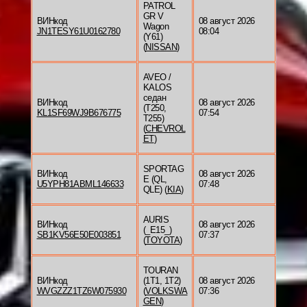
PATROL
GR V
ВИНкод
08 август 2026
Wagon
JN1TESY61U0162780
08:04
(Y61)
(
NISSAN
)
AVEO /
KALOS
седан
ВИНкод
08 август 2026
(T250,
KL1SF69WJ9B676775
07:54
T255)
(
CHEVROL
ET
)
SPORTAG
ВИНкод
08 август 2026
E (QL,
U5YPH81ABML146633
07:48
QLE) (
KIA
)
AURIS
ВИНкод
08 август 2026
(_E15_)
SB1KV56E50E003851
07:37
(
TOYOTA
)
TOURAN
ВИНкод
(1T1, 1T2)
08 август 2026
WVGZZZ1TZ6W075930
(
VOLKSWA
07:36
GEN
)