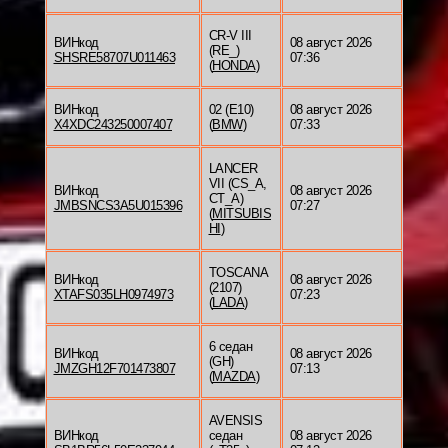
CR-V III
ВИНкод
08 август 2026
(RE_)
SHSRE58707U011463
07:36
(
HONDA
)
ВИНкод
02 (E10)
08 август 2026
X4XDC243250007407
(
BMW
)
07:33
LANCER
VII (CS_A,
ВИНкод
08 август 2026
CT_A)
JMBSNCS3A5U015396
07:27
(
MITSUBIS
HI
)
TOSCANA
ВИНкод
08 август 2026
(2107)
XTAFS035LH0974973
07:23
(
LADA
)
6 седан
ВИНкод
08 август 2026
(GH)
JMZGH12F701473807
07:13
(
MAZDA
)
AVENSIS
ВИНкод
седан
08 август 2026