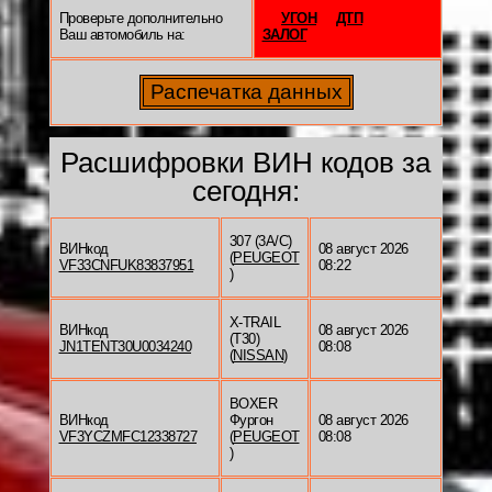
Проверьте дополнительно
УГОН
ДТП
Ваш автомобиль на:
ЗАЛОГ
Расшифровки ВИН кодов за
сегодня:
307 (3A/C)
ВИНкод
08 август 2026
(
PEUGEOT
VF33CNFUK83837951
08:22
)
X-TRAIL
ВИНкод
08 август 2026
(T30)
JN1TENT30U0034240
08:08
(
NISSAN
)
BOXER
ВИНкод
Фургон
08 август 2026
VF3YCZMFC12338727
(
PEUGEOT
08:08
)