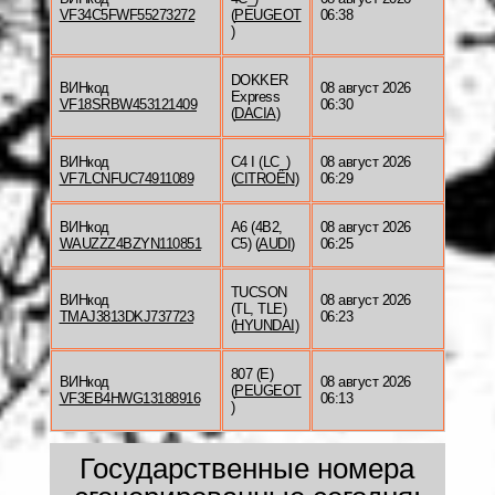
VF34C5FWF55273272
(
PEUGEOT
06:38
)
DOKKER
ВИНкод
08 август 2026
Express
VF18SRBW453121409
06:30
(
DACIA
)
ВИНкод
C4 I (LC_)
08 август 2026
VF7LCNFUC74911089
(
CITROËN
)
06:29
ВИНкод
A6 (4B2,
08 август 2026
WAUZZZ4BZYN110851
C5) (
AUDI
)
06:25
TUCSON
ВИНкод
08 август 2026
(TL, TLE)
TMAJ3813DKJ737723
06:23
(
HYUNDAI
)
807 (E)
ВИНкод
08 август 2026
(
PEUGEOT
VF3EB4HWG13188916
06:13
)
Государственные номера