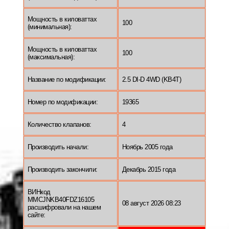
Мощность в киловаттах
100
(минимальная):
Мощность в киловаттах
100
(максимальная):
Название по модификации:
2.5 DI-D 4WD (KB4T)
Номер по модификации:
19365
Количество клапанов:
4
Производить начали:
Ноябрь 2005 года
Производить закончили:
Декабрь 2015 года
ВИНкод
MMCJNKB40FDZ16105
08 август 2026 08:23
расшифровали на нашем
сайте: