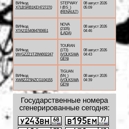
ВИНкод
STEPWAY
08 август 2026
X7LBSRB1KEH727270
I (BS_)
05:09
(
RENAULT
)
NOVA
ВИНкод
08 август 2026
(2105)
XTA21154094783651
04:46
(
LADA
)
TOURAN
ВИНкод
(1T3)
08 август 2026
WVGZZZ1TZ8W002247
(
VOLKSWA
04:43
GEN
)
TIGUAN
ВИНкод
(5N_)
08 август 2026
XW8ZZZ5NZCG104155
(
VOLKSWA
04:39
GEN
)
Государственные номера
сгенерированные сегодня: