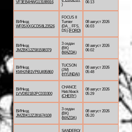
VF3EB4HWG13188916
06:13
)
FOCUS II
ВИНкод
Turnier
08 август 2026
WF0SXXGCDS8L23526
(DA_, FFS,
06:03
DS) (
FORD
)
3 седан
ВИНкод
08 август 2026
(BK)
JMZBK12Z581598379
06:02
(
MAZDA
)
TUCSON
ВИНкод
08 август 2026
(JM)
KMHJN81VP6U495860
05:48
(
HYUNDAI
)
CHANCE
ВИНкод
08 август 2026
Hatchback
LVVDB21B2PC033300
05:29
(
CHERY
)
3 седан
ВИНкод
08 август 2026
(BK)
JMZBK12Z281674108
05:20
(
MAZDA
)
SANDERO/