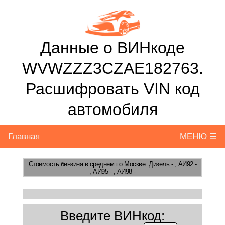
Данные о ВИНкоде
WVWZZZ3CZAE182763.
Расшифровать VIN код
автомобиля
Главная
МЕНЮ ☰
Стоимость бензина
в среднем по Москве: Дизель - , АИ92 -
, АИ95 - , АИ98 -
Введите ВИНкод: