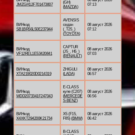
(GH)
JMZGH12F701473807
07:13
(
MAZDA
)
AVENSIS
ВИНкод
седан
08 август 2026
SB1BR56L50E237944
(_T25_)
07:12
(
TOYOTA
)
CAPTUR
ВИНкод
08 август 2026
(J5_, H5_)
VF12REL1E53420841
07:03
(
RENAULT
)
ВИНкод
ZHIGULI
08 август 2026
XTA219020D0214319
(
LADA
)
06:57
E-CLASS
ВИНкод
купе (C207)
08 август 2026
WDD2073341F247043
(
MERCEDE
06:56
S-BENZ
)
ВИНкод
X5 (F15,
08 август 2026
X4XKT294200K21734
F85) (
BMW
)
06:42
B-CLASS