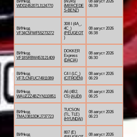
ВИНкод
(W245)
08 август 2026
WDD2452071J124770
(
MERCEDE
06:39
S-BENZ
)
308 I (4A_,
ВИНкод
4C_)
08 август 2026
VF34C5FWF55273272
(
PEUGEOT
06:38
)
DOKKER
ВИНкод
08 август 2026
Express
VF18SRBW453121409
06:30
(
DACIA
)
ВИНкод
C4 I (LC_)
08 август 2026
VF7LCNFUC74911089
(
CITROËN
)
06:29
ВИНкод
A6 (4B2,
08 август 2026
WAUZZZ4BZYN110851
C5) (
AUDI
)
06:25
TUCSON
ВИНкод
08 август 2026
(TL, TLE)
TMAJ3813DKJ737723
06:23
(
HYUNDAI
)
807 (E)
ВИНкод
08 август 2026
(
PEUGEOT