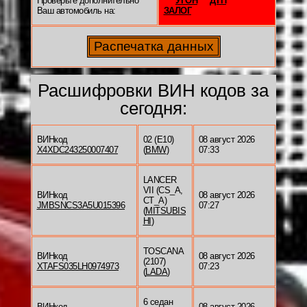
Проверьте дополнительно
УГОН
ДТП
Ваш автомобиль на:
ЗАЛОГ
Расшифровки ВИН кодов за
сегодня:
ВИНкод
02 (E10)
08 август 2026
X4XDC243250007407
(
BMW
)
07:33
LANCER
VII (CS_A,
ВИНкод
08 август 2026
CT_A)
JMBSNCS3A5U015396
07:27
(
MITSUBIS
HI
)
TOSCANA
ВИНкод
08 август 2026
(2107)
XTAFS035LH0974973
07:23
(
LADA
)
6 седан
ВИНкод
08 август 2026