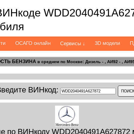
ВИНкоде WDD2040491A627
обиля
сти
ОСАГО онлайн
3D модели
П
Сервисы ↓
СТЬ БЕНЗИНА
в среднем по Москве: Дизель - , АИ92 - , АИ95 
Введите ВИНкод:
ые по ВИНкоду WDD2040491A627872