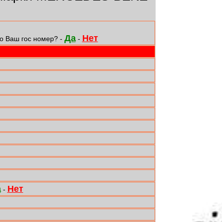
Да
Нет
о Ваш гос номер? -
-
а
Нет
-