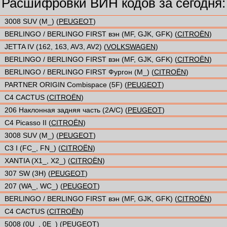
Расшифровки ВИН кодов за сегодня:
3008 SUV (M_) (
PEUGEOT
)
BERLINGO / BERLINGO FIRST вэн (MF, GJK, GFK) (
CITROËN
)
JETTA IV (162, 163, AV3, AV2) (
VOLKSWAGEN
)
BERLINGO / BERLINGO FIRST вэн (MF, GJK, GFK) (
CITROËN
)
BERLINGO / BERLINGO FIRST Фургон (M_) (
CITROËN
)
PARTNER ORIGIN Combispace (5F) (
PEUGEOT
)
C4 CACTUS (
CITROËN
)
206 Наклонная задняя часть (2A/C) (
PEUGEOT
)
C4 Picasso II (
CITROËN
)
3008 SUV (M_) (
PEUGEOT
)
C3 I (FC_, FN_) (
CITROËN
)
XANTIA (X1_, X2_) (
CITROËN
)
307 SW (3H) (
PEUGEOT
)
207 (WA_, WC_) (
PEUGEOT
)
BERLINGO / BERLINGO FIRST вэн (MF, GJK, GFK) (
CITROËN
)
C4 CACTUS (
CITROËN
)
5008 (0U_, 0E_) (
PEUGEOT
)