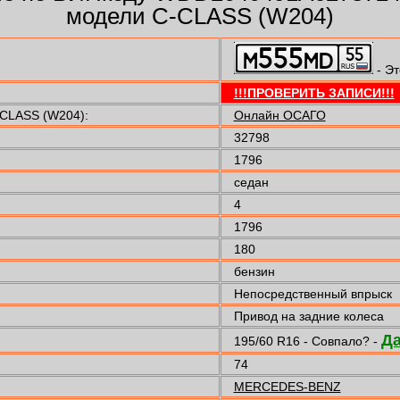
модели C-CLASS (W204)
- Эт
!!!ПРОВЕРИТЬ ЗАПИСИ!!!
CLASS (W204):
Онлайн ОСАГО
32798
1796
седан
4
1796
180
бензин
Непосредственный впрыск
Привод на задние колеса
Д
195/60 R16 - Совпало? -
74
MERCEDES-BENZ