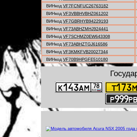
ВИНкод
VF7FCNFUC26763182
ВИНкод
VF3VBBHVBHZ061202
ВИНкод
VF7GBRHYB94229193
ВИНкод
VF73ABHZMHJ924441
ВИНкод
VF7SCHMZ0EW643308
ВИНкод
VF73ABHZTGJ616586
ВИНкод
VF3KMKFVB20027344
ВИНкод
VF70B9HPGFE510180
Госуда