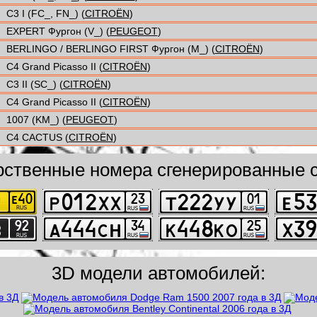
C3 I (FC_, FN_) (
CITROËN
)
EXPERT Фургон (V_) (
PEUGEOT
)
BERLINGO / BERLINGO FIRST Фургон (M_) (
CITROËN
)
C4 Grand Picasso II (
CITROËN
)
C3 II (SC_) (
CITROËN
)
C4 Grand Picasso II (
CITROËN
)
1007 (KM_) (
PEUGEOT
)
C4 CACTUS (
CITROËN
)
рственные номера сгенерированные с
3D модели автомобилей: