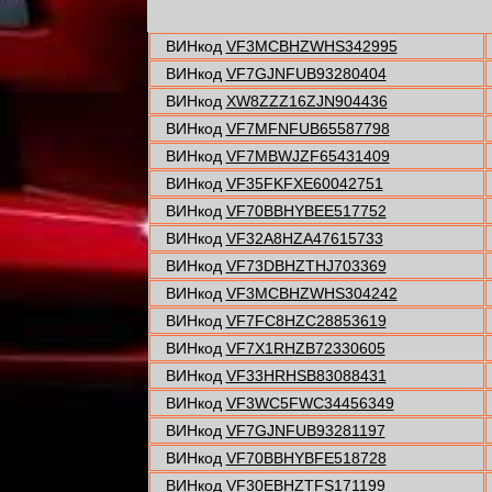
ВИНкод
VF3MCBHZWHS342995
ВИНкод
VF7GJNFUB93280404
ВИНкод
XW8ZZZ16ZJN904436
ВИНкод
VF7MFNFUB65587798
ВИНкод
VF7MBWJZF65431409
ВИНкод
VF35FKFXE60042751
ВИНкод
VF70BBHYBEE517752
ВИНкод
VF32A8HZA47615733
ВИНкод
VF73DBHZTHJ703369
ВИНкод
VF3MCBHZWHS304242
ВИНкод
VF7FC8HZC28853619
ВИНкод
VF7X1RHZB72330605
ВИНкод
VF33HRHSB83088431
ВИНкод
VF3WC5FWC34456349
ВИНкод
VF7GJNFUB93281197
ВИНкод
VF70BBHYBFE518728
ВИНкод
VF30EBHZTFS171199