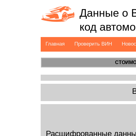
Данные о 
код автом
Главная
Проверить ВИН
Ново
СТОИМО
Расшифрованные данн