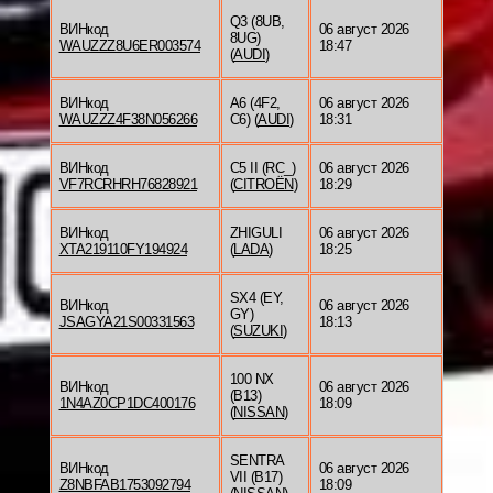
Q3 (8UB,
ВИНкод
06 август 2026
8UG)
WAUZZZ8U6ER003574
18:47
(
AUDI
)
ВИНкод
A6 (4F2,
06 август 2026
WAUZZZ4F38N056266
C6) (
AUDI
)
18:31
ВИНкод
C5 II (RC_)
06 август 2026
VF7RCRHRH76828921
(
CITROËN
)
18:29
ВИНкод
ZHIGULI
06 август 2026
XTA219110FY194924
(
LADA
)
18:25
SX4 (EY,
ВИНкод
06 август 2026
GY)
JSAGYA21S00331563
18:13
(
SUZUKI
)
100 NX
ВИНкод
06 август 2026
(B13)
1N4AZ0CP1DC400176
18:09
(
NISSAN
)
SENTRA
ВИНкод
06 август 2026
VII (B17)
Z8NBFAB1753092794
18:09