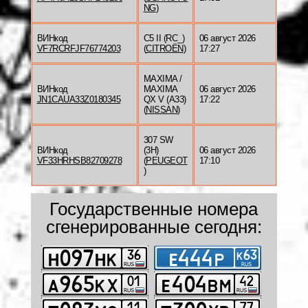
NG
)
ВИНкод
C5 II (RC_)
06 август 2026
VF7RCRFJF76774203
(
CITROËN
)
17:27
MAXIMA /
ВИНкод
MAXIMA
06 август 2026
JN1CAUA33Z0180345
QX V (A33)
17:22
(
NISSAN
)
307 SW
ВИНкод
(3H)
06 август 2026
VF33HRHSB82709278
(
PEUGEOT
17:10
)
Государственные номера
сгенерированные сегодня: