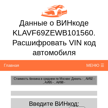
Данные о ВИНкоде
KLAVF69ZEWB101560.
Расшифровать VIN код
автомобиля
Главная
МЕНЮ ☰
Стоимость бензина
в среднем по Москве: Дизель - , АИ92 -
, АИ95 - , АИ98 -
Введите ВИНкод: