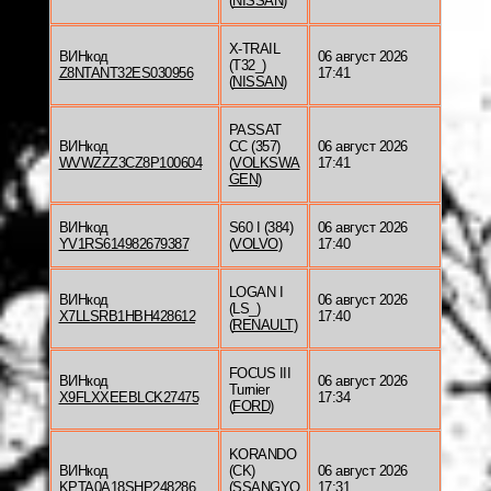
(
NISSAN
)
X-TRAIL
ВИНкод
06 август 2026
(T32_)
Z8NTANT32ES030956
17:41
(
NISSAN
)
PASSAT
ВИНкод
CC (357)
06 август 2026
WVWZZZ3CZ8P100604
(
VOLKSWA
17:41
GEN
)
ВИНкод
S60 I (384)
06 август 2026
YV1RS614982679387
(
VOLVO
)
17:40
LOGAN I
ВИНкод
06 август 2026
(LS_)
X7LLSRB1HBH428612
17:40
(
RENAULT
)
FOCUS III
ВИНкод
06 август 2026
Turnier
X9FLXXEEBLCK27475
17:34
(
FORD
)
KORANDO
ВИНкод
(CK)
06 август 2026
KPTA0A18SHP248286
(
SSANGYO
17:31