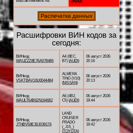
Ваш автомобиль на:
ЗАЛОГ
Расшифровки ВИН кодов за
сегодня:
ВИНкод
A4 (8EC,
06 август 2026
WAUZZZ8E76A078485
B7) (
AUDI
)
20:16
ALMERA
ВИНкод
06 август 2026
TINO (V10)
VSKTBAV10U0044484
20:13
(
NISSAN
)
ВИНкод
A6 (4B2,
06 август 2026
WAULT64B62N164682
C5) (
AUDI
)
19:44
LAND
CRUISER
ВИНкод
06 август 2026
PRADO
JTNBV58E30J039176
19:42
(_J15_)
(
TOYOTA
)