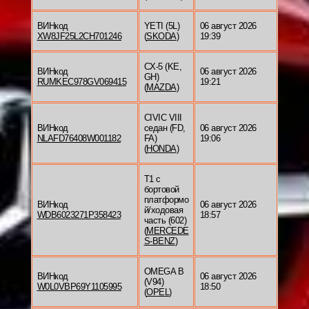
ВИНкод
YETI (5L)
06 август 2026
XW8JF25L2CH701246
(
SKODA
)
19:39
CX-5 (KE,
ВИНкод
06 август 2026
GH)
RUMKEC978GV069415
19:21
(
MAZDA
)
CIVIC VIII
ВИНкод
седан (FD,
06 август 2026
NLAFD76408W001182
FA)
19:06
(
HONDA
)
T1 c
бортовой
платформо
ВИНкод
06 август 2026
й/ходовая
WDB6023271P358423
18:57
часть (602)
(
MERCEDE
S-BENZ
)
OMEGA B
ВИНкод
06 август 2026
(V94)
W0L0VBP69Y1105995
18:50
(
OPEL
)