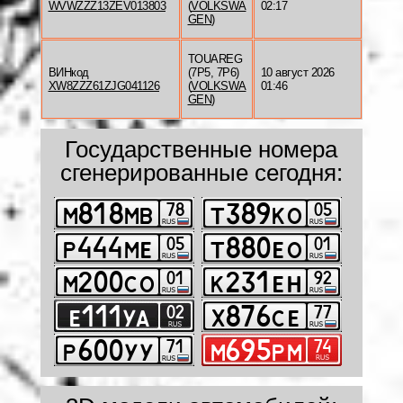
WVWZZZ13ZEV013803
(
VOLKSWA
02:17
GEN
)
TOUAREG
ВИНкод
(7P5, 7P6)
10 август 2026
XW8ZZZ61ZJG041126
(
VOLKSWA
01:46
GEN
)
Государственные номера
сгенерированные сегодня: