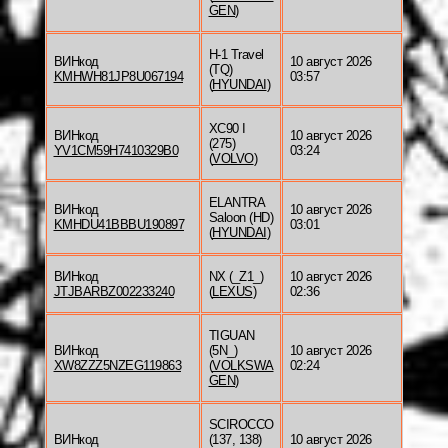
GEN
)
H-1 Travel
ВИНкод
10 август 2026
(TQ)
KMHWH81JP8U067194
03:57
(
HYUNDAI
)
XC90 I
ВИНкод
10 август 2026
(275)
YV1CM59H7410329B0
03:24
(
VOLVO
)
ELANTRA
ВИНкод
10 август 2026
Saloon (HD)
KMHDU41BBBU190897
03:01
(
HYUNDAI
)
ВИНкод
NX (_Z1_)
10 август 2026
JTJBARBZ002233240
(
LEXUS
)
02:36
TIGUAN
ВИНкод
(5N_)
10 август 2026
XW8ZZZ5NZEG119863
(
VOLKSWA
02:24
GEN
)
SCIROCCO
ВИНкод
(137, 138)
10 август 2026