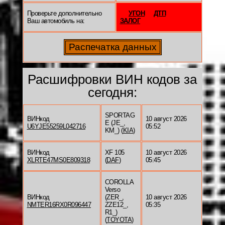
Проверьте дополнительно
УГОН
ДТП
Ваш автомобиль на:
ЗАЛОГ
Расшифровки ВИН кодов за
сегодня:
SPORTAG
ВИНкод
10 август 2026
E (JE_,
U6YJE55259L042716
05:52
KM_) (
KIA
)
ВИНкод
XF 105
10 август 2026
XLRTE47MS0E809318
(
DAF
)
05:45
COROLLA
Verso
ВИНкод
(ZER_,
10 август 2026
NMTER16RX0R096447
ZZE12_,
05:35
R1_)
(
TOYOTA
)