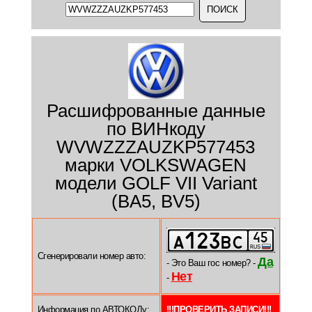
Расшифрованные данные
по ВИНкоду
WVWZZZAUZKP577453
марки VOLKSWAGEN
модели GOLF VII Variant
(BA5, BV5)
Сгенерировали номер авто:
Да
- Это Ваш гос номер? -
Нет
-
Информация по АВТОКОДу:
!!!ПРОВЕРИТЬ ЗАПИСИ!!!