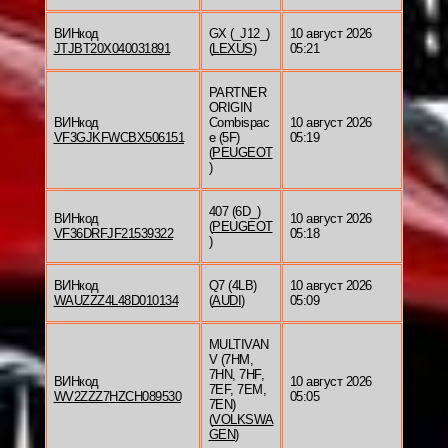
ВИНкод
GX (_J12_)
10 август 2026
JTJBT20X040031891
(
LEXUS
)
05:21
PARTNER
ORIGIN
ВИНкод
Combispac
10 август 2026
VF3GJKFWCBX506151
e (5F)
05:19
(
PEUGEOT
)
407 (6D_)
ВИНкод
10 август 2026
(
PEUGEOT
VF36DRFJF21539322
05:18
)
ВИНкод
Q7 (4LB)
10 август 2026
WAUZZZ4L48D010134
(
AUDI
)
05:09
MULTIVAN
V (7HM,
7HN, 7HF,
ВИНкод
10 август 2026
7EF, 7EM,
WV2ZZZ7HZCH089530
05:05
7EN)
(
VOLKSWA
GEN
)