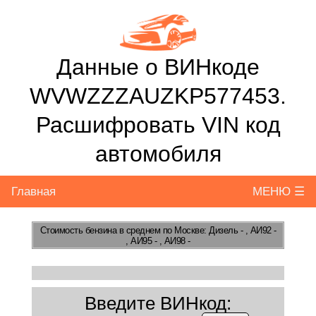
Данные о ВИНкоде
WVWZZZAUZKP577453.
Расшифровать VIN код
автомобиля
Главная
МЕНЮ ☰
Стоимость бензина
в среднем по Москве: Дизель - , АИ92 -
, АИ95 - , АИ98 -
Введите ВИНкод: