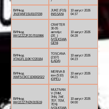
ВИНкод
JUKE (F15)
10 август 2026
JN1FANF15U0107038
(
NISSAN
)
04:37
CRAFTER
30-35
ВИНкод
автобус
10 август 2026
WV1ZZZ2FZG7010996
(2E_)
04:28
(
VOLKSWA
GEN
)
TOSCANA
ВИНкод
10 август 2026
(2107)
XTAGFL110KY220184
04:23
(
LADA
)
MERIVA B
ВИНкод
10 август 2026
вэн (S10)
XWFSC9CC1D0002022
04:21
(
OPEL
)
MULTIVAN
V (7HM,
7HN, 7HF,
ВИНкод
10 август 2026
7EF, 7EM,
WV2ZZZ7HZK015519
04:00
7EN)
(
VOLKSWA