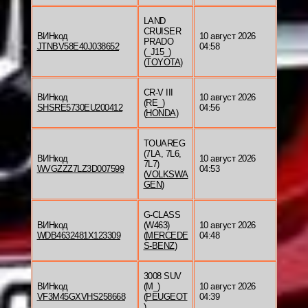
LAND
CRUISER
ВИНкод
10 август 2026
PRADO
JTNBV58E40J038652
04:58
(_J15_)
(
TOYOTA
)
CR-V III
ВИНкод
10 август 2026
(RE_)
SHSRE5730EU200412
04:56
(
HONDA
)
TOUAREG
(7LA, 7L6,
ВИНкод
10 август 2026
7L7)
WVGZZZ7LZ3D007599
04:53
(
VOLKSWA
GEN
)
G-CLASS
ВИНкод
(W463)
10 август 2026
WDB4632481X123309
(
MERCEDE
04:48
S-BENZ
)
3008 SUV
ВИНкод
(M_)
10 август 2026
VF3M45GXVHS258668
(
PEUGEOT
04:39
)