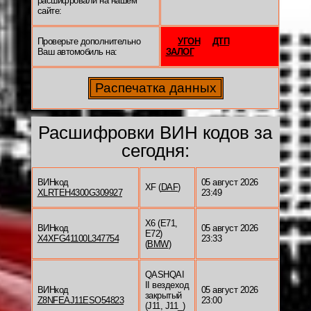
расшифровали на нашем
сайте:
Проверьте дополнительно
УГОН
ДТП
Ваш автомобиль на:
ЗАЛОГ
Расшифровки ВИН кодов за
сегодня:
ВИНкод
05 август 2026
XF (
DAF
)
XLRTEH4300G309927
23:49
X6 (E71,
ВИНкод
05 август 2026
E72)
X4XFG41100L347754
23:33
(
BMW
)
QASHQAI
II вездеход
ВИНкод
05 август 2026
закрытый
Z8NFEAJ11ESO54823
23:00
(J11, J11_)