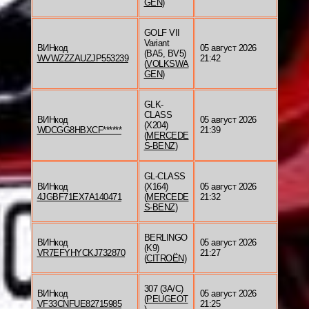
GEN
)
GOLF VII
Variant
ВИНкод
05 август 2026
(BA5, BV5)
WVWZZZAUZJP553239
21:42
(
VOLKSWA
GEN
)
GLK-
CLASS
ВИНкод
05 август 2026
(X204)
WDCGG8HBXCF******
21:39
(
MERCEDE
S-BENZ
)
GL-CLASS
ВИНкод
(X164)
05 август 2026
4JGBF71EX7A140471
(
MERCEDE
21:32
S-BENZ
)
BERLINGO
ВИНкод
05 август 2026
(K9)
VR7EFYHYCKJ732870
21:27
(
CITROËN
)
307 (3A/C)
ВИНкод
05 август 2026
(
PEUGEOT
VF33CNFUE82715985
21:25