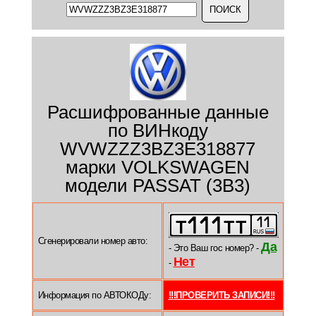
Расшифрованные данные
по ВИНкоду
WVWZZZ3BZ3E318877
марки VOLKSWAGEN
модели PASSAT (3B3)
Сгенерировали номер авто:
Да
- Это Ваш гос номер? -
Нет
-
Информация по АВТОКОДу:
!!!ПРОВЕРИТЬ ЗАПИСИ!!!