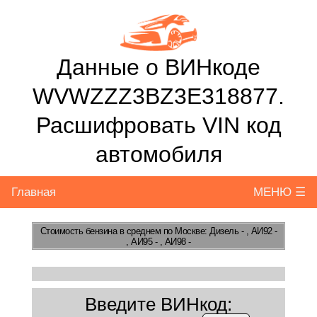
Данные о ВИНкоде
WVWZZZ3BZ3E318877.
Расшифровать VIN код
автомобиля
Главная
МЕНЮ ☰
Стоимость бензина
в среднем по Москве: Дизель - , АИ92 -
, АИ95 - , АИ98 -
Введите ВИНкод: