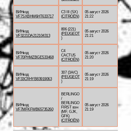
ВИНкод
C3 III (SX)
05 август 2026
VF7SXBHW6HT633717
(
CITROËN
)
21:22
806 (221)
ВИНкод
05 август 2026
(
PEUGEOT
VF3221DA212104313
21:21
)
C4
ВИНкод
05 август 2026
CACTUS
VF70PHMZBGE533468
21:20
(
CITROËN
)
307 (3A/C)
ВИНкод
05 август 2026
(
PEUGEOT
VF33CRHYB83919063
21:19
)
BERLINGO
/
BERLINGO
ВИНкод
05 август 2026
FIRST вэн
VF7MFKFWB65735260
21:19
(MF, GJK,
GFK)
(
CITROËN
)