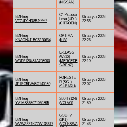
(
NISSAN
)
C4 Picasso
ВИНкод
05 август 2026
I вэн (UD_)
VF7UD9HR8BJ******
22:55
(
CITROËN
)
ВИНкод
OPTIMA
05 август 2026
KNAGN411BC5220634
(
KIA
)
22:26
E-CLASS
ВИНкод
(W212)
05 август 2026
WDD2120481A708960
(
MERCEDE
22:19
S-BENZ
)
FORESTE
ВИНкод
05 август 2026
R (SG_)
JF1SG5LW48G140150
22:07
(
SUBARU
)
ВИНкод
S80 II (124)
05 август 2026
YV1AS565071030895
(
VOLVO
)
21:59
GOLF V
ВИНкод
(1K1)
05 август 2026
WVWZZZ1KZ7W133617
(
VOLKSWA
21:43