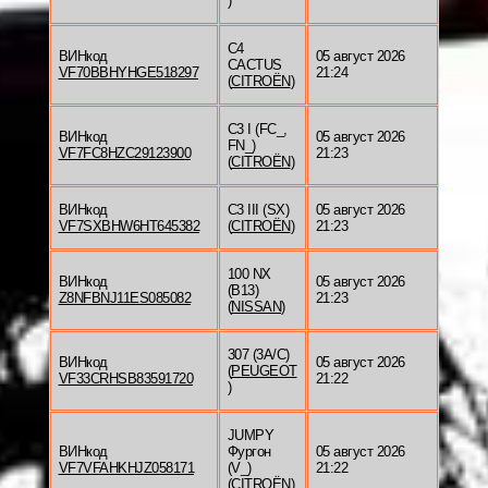
)
C4
ВИНкод
05 август 2026
CACTUS
VF70BBHYHGE518297
21:24
(
CITROËN
)
C3 I (FC_,
ВИНкод
05 август 2026
FN_)
VF7FC8HZC29123900
21:23
(
CITROËN
)
ВИНкод
C3 III (SX)
05 август 2026
VF7SXBHW6HT645382
(
CITROËN
)
21:23
100 NX
ВИНкод
05 август 2026
(B13)
Z8NFBNJ11ES085082
21:23
(
NISSAN
)
307 (3A/C)
ВИНкод
05 август 2026
(
PEUGEOT
VF33CRHSB83591720
21:22
)
JUMPY
ВИНкод
Фургон
05 август 2026
VF7VFAHKHJZ058171
(V_)
21:22
(
CITROËN
)