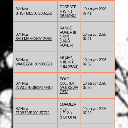
FORESTE
ВИНкод
10 август 2026
R (SH_)
JF1SHMLS5CG306162
07:41
(
SUBARU
)
RANGE
ROVER III
ВИНкод
10 август 2026
(L322)
SALLMAMC43A128350
07:41
(
LAND
ROVER
)
A8 (4H2,
ВИНкод
10 август 2026
4H8, 4HC,
WAUZZZ4H3CN003321
07:32
4HL) (
AUDI
)
POLO
ВИНкод
(86C, 80)
10 август 2026
3VWC57BU8KM174418
(
VOLKSWA
07:30
GEN
)
COROLLA
ВИНкод
седан
10 август 2026
JTDBZ28E200157772
(_E12_)
07:29
(
TOYOTA
)