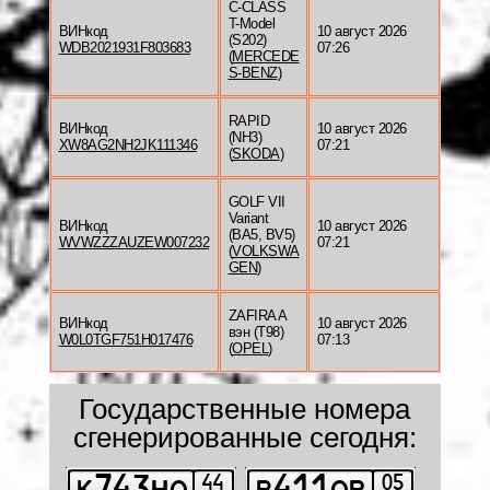
C-CLASS
T-Model
ВИНкод
10 август 2026
(S202)
WDB2021931F803683
07:26
(
MERCEDE
S-BENZ
)
RAPID
ВИНкод
10 август 2026
(NH3)
XW8AG2NH2JK111346
07:21
(
SKODA
)
GOLF VII
Variant
ВИНкод
10 август 2026
(BA5, BV5)
WVWZZZAUZEW007232
07:21
(
VOLKSWA
GEN
)
ZAFIRA A
ВИНкод
10 август 2026
вэн (T98)
W0L0TGF751H017476
07:13
(
OPEL
)
Государственные номера
сгенерированные сегодня: