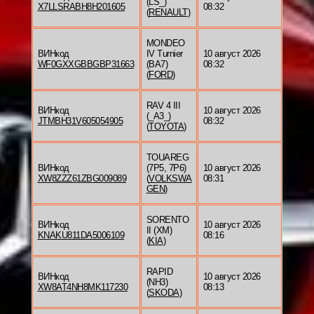
(LS_)
X7LLSRABH8H201605
08:32
(
RENAULT
)
MONDEO
ВИНкод
IV Turnier
10 август 2026
WF0GXXGBBGBP31663
(BA7)
08:32
(
FORD
)
RAV 4 III
ВИНкод
10 август 2026
(_A3_)
JTMBH31V605054905
08:32
(
TOYOTA
)
TOUAREG
ВИНкод
(7P5, 7P6)
10 август 2026
XW8ZZZ61ZBG009089
(
VOLKSWA
08:31
GEN
)
SORENTO
ВИНкод
10 август 2026
II (XM)
KNAKU811DA5006109
08:16
(
KIA
)
RAPID
ВИНкод
10 август 2026
(NH3)
XW8AT4NH8MK117230
08:13
(
SKODA
)