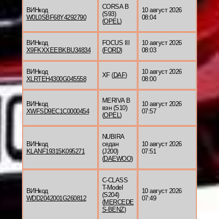
CORSA B
ВИНкод
10 август 2026
(S93)
W0L0SBF68Y4292790
08:04
(
OPEL
)
ВИНкод
FOCUS III
10 август 2026
X9FKXXEEBKBU34834
(
FORD
)
08:03
ВИНкод
10 август 2026
XF (
DAF
)
XLRTEH4300G045558
08:00
MERIVA B
ВИНкод
10 август 2026
вэн (S10)
XWFSD9EC1C0000454
07:57
(
OPEL
)
NUBIRA
ВИНкод
седан
10 август 2026
KLANF19315K095271
(J200)
07:51
(
DAEWOO
)
C-CLASS
T-Model
ВИНкод
10 август 2026
(S204)
WDD2042001G260812
07:49
(
MERCEDE
S-BENZ
)