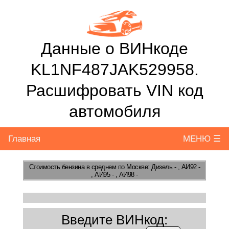
Данные о ВИНкоде
KL1NF487JAK529958.
Расшифровать VIN код
автомобиля
Главная
МЕНЮ ☰
Стоимость бензина
в среднем по Москве: Дизель - , АИ92 -
, АИ95 - , АИ98 -
Введите ВИНкод: