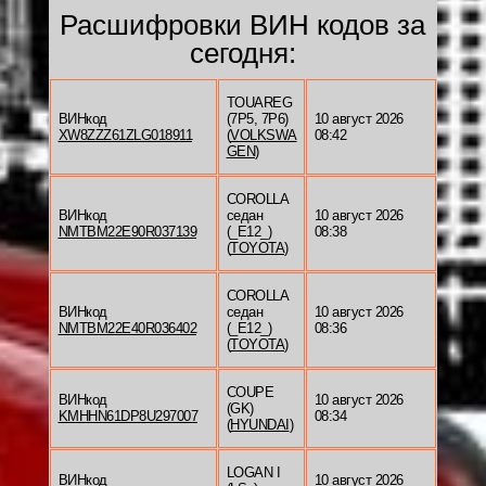
Расшифровки ВИН кодов за
сегодня:
TOUAREG
ВИНкод
(7P5, 7P6)
10 август 2026
XW8ZZZ61ZLG018911
(
VOLKSWA
08:42
GEN
)
COROLLA
ВИНкод
седан
10 август 2026
NMTBM22E90R037139
(_E12_)
08:38
(
TOYOTA
)
COROLLA
ВИНкод
седан
10 август 2026
NMTBM22E40R036402
(_E12_)
08:36
(
TOYOTA
)
COUPE
ВИНкод
10 август 2026
(GK)
KMHHN61DP8U297007
08:34
(
HYUNDAI
)
LOGAN I
ВИНкод
10 август 2026