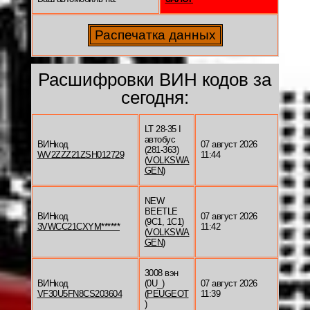
Расшифровки ВИН кодов за
сегодня:
LT 28-35 I
автобус
ВИНкод
07 август 2026
(281-363)
WV2ZZZ21ZSH012729
11:44
(
VOLKSWA
GEN
)
NEW
BEETLE
ВИНкод
07 август 2026
(9C1, 1C1)
3VWCC21CXYM******
11:42
(
VOLKSWA
GEN
)
3008 вэн
ВИНкод
(0U_)
07 август 2026
VF30U5FN8CS203604
(
PEUGEOT
11:39
)