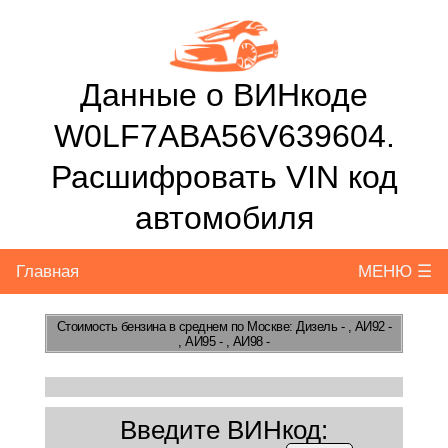
Данные о ВИНкоде
W0LF7ABA56V639604.
Расшифровать VIN код
автомобиля
Главная
МЕНЮ ☰
Стоимость бензина
в среднем по Москве: Дизель - , АИ92 -
, АИ95 - , АИ98 -
Введите ВИНкод: