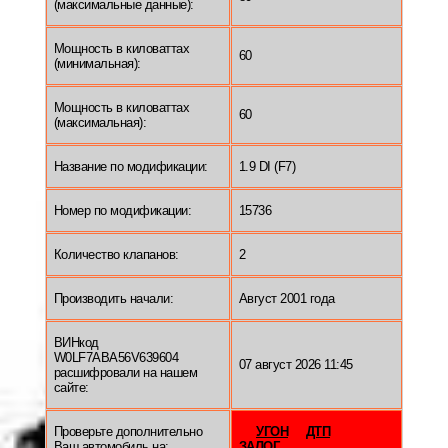
(максимальные данные):
Мощность в киловаттах
60
(минимальная):
Мощность в киловаттах
60
(максимальная):
Название по модификации:
1.9 DI (F7)
Номер по модификации:
15736
Количество клапанов:
2
Производить начали:
Август 2001 года
ВИНкод
W0LF7ABA56V639604
07 август 2026 11:45
расшифровали на нашем
сайте:
Проверьте дополнительно
УГОН
ДТП
Ваш автомобиль на:
ЗАЛОГ