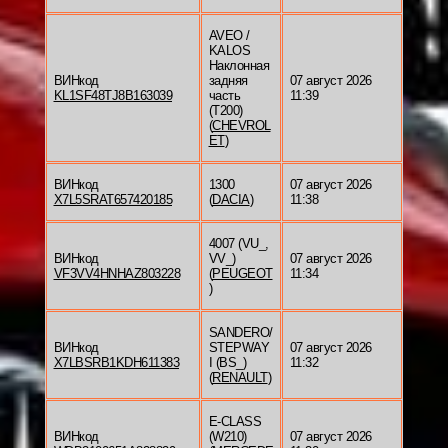
AVEO /
KALOS
Наклонная
ВИНкод
задняя
07 август 2026
KL1SF48TJ8B163039
часть
11:39
(T200)
(
CHEVROL
ET
)
ВИНкод
1300
07 август 2026
X7L5SRAT657420185
(
DACIA
)
11:38
4007 (VU_,
ВИНкод
VV_)
07 август 2026
VF3VV4HNHAZ803228
(
PEUGEOT
11:34
)
SANDERO/
ВИНкод
STEPWAY
07 август 2026
X7LBSRB1KDH611383
I (BS_)
11:32
(
RENAULT
)
E-CLASS
ВИНкод
(W210)
07 август 2026