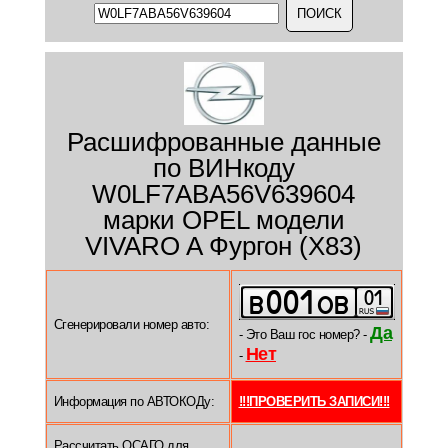
Расшифрованные данные
по ВИНкоду
W0LF7ABA56V639604
марки OPEL модели
VIVARO A Фургон (X83)
Сгенерировали номер авто:
Да
- Это Ваш гос номер? -
Нет
-
Информация по АВТОКОДу:
!!!ПРОВЕРИТЬ ЗАПИСИ!!!
Рассчитать ОСАГО для