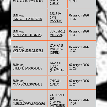
XTAGFK110KY336860
10:38
(
LADA
)
323 S IV
ВИНкод
07 август 2026
(BG)
JMZBG12E200227807
10:37
(
MAZDA
)
ВИНкод
JUKE (F15)
07 август 2026
SJNFBAJ11U1146023
(
NISSAN
)
10:35
ZAFIRA B
ВИНкод
07 август 2026
Van (A05)
W0L0AHM756G137281
10:32
(
OPEL
)
RAV 4 III
ВИНкод
07 август 2026
(_A3_)
JTMBH31V506045655
10:29
(
TOYOTA
)
ВИНкод
ZHIGULI
07 август 2026
XTAKS035LG0939401
(
LADA
)
10:24
OUTLAND
ER II
ВИНкод
07 август 2026
(CW_W)
JMBXNCW5W8Z009636
10:23
(
MITSUBIS