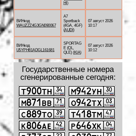
HI
)
A7
ВИНкод
Sportback
07 август 2026
WAUZZZ4G3GN090067
(4GA, 4GF)
10:17
(
AUDI
)
SPORTAG
ВИНкод
07 август 2026
E (QL,
U5YPH81ADGL161681
10:12
QLE) (
KIA
)
Государственные номера
сгенерированные сегодня: