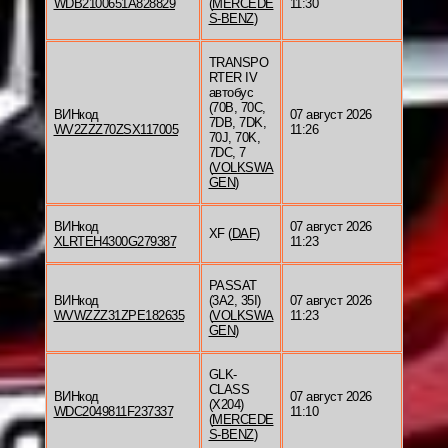
WDB2100651A828829
(
MERCEDE
11:30
S-BENZ
)
TRANSPO
RTER IV
автобус
(70B, 70C,
ВИНкод
07 август 2026
7DB, 7DK,
WV2ZZZ70ZSX117005
11:26
70J, 70K,
7DC, 7
(
VOLKSWA
GEN
)
ВИНкод
07 август 2026
XF (
DAF
)
XLRTEH4300G279387
11:23
PASSAT
ВИНкод
(3A2, 35I)
07 август 2026
WVWZZZ31ZPE182635
(
VOLKSWA
11:23
GEN
)
GLK-
CLASS
ВИНкод
07 август 2026
(X204)
WDC2049811F237337
11:10
(
MERCEDE
S-BENZ
)