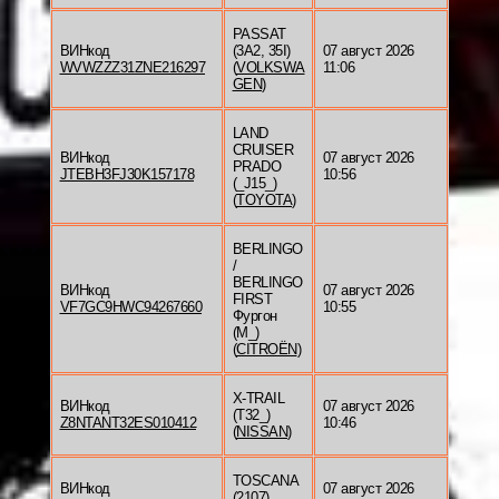
PASSAT
ВИНкод
(3A2, 35I)
07 август 2026
WVWZZZ31ZNE216297
(
VOLKSWA
11:06
GEN
)
LAND
CRUISER
ВИНкод
07 август 2026
PRADO
JTEBH3FJ30K157178
10:56
(_J15_)
(
TOYOTA
)
BERLINGO
/
BERLINGO
ВИНкод
07 август 2026
FIRST
VF7GC9HWC94267660
10:55
Фургон
(M_)
(
CITROËN
)
X-TRAIL
ВИНкод
07 август 2026
(T32_)
Z8NTANT32ES010412
10:46
(
NISSAN
)
TOSCANA
ВИНкод
07 август 2026
(2107)