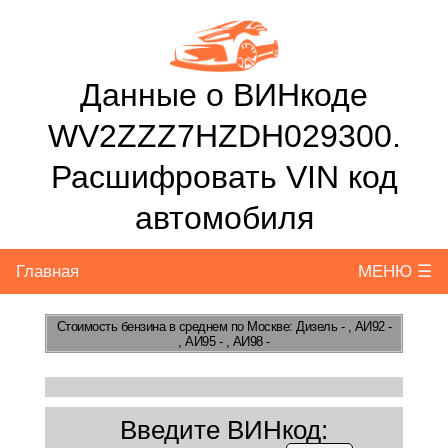
Данные о ВИНкоде
WV2ZZZ7HZDH029300.
Расшифровать VIN код
автомобиля
Главная
МЕНЮ ☰
Стоимость бензина
в среднем по Москве: Дизель - , АИ92 -
, АИ95 - , АИ98 -
Введите ВИНкод: