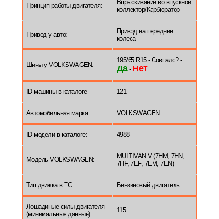
Впрыскивание во впускной
Принцип работы двигателя:
коллектор/Карбюратор
Привод на передние
Привод у авто:
колеса
195/65 R15 - Совпало? -
Шины у VOLKSWAGEN:
Да
Нет
-
ID машины в каталоге:
121
Автомобильная марка:
VOLKSWAGEN
ID модели в каталоге:
4988
MULTIVAN V (7HM, 7HN,
Модель VOLKSWAGEN:
7HF, 7EF, 7EM, 7EN)
Тип движка в ТС:
Бензиновый двигатель
Лошадиные силы двигателя
115
(минимальные данные):