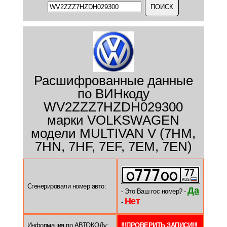
Расшифрованные данные
по ВИНкоду
WV2ZZZ7HZDH029300
марки VOLKSWAGEN
модели MULTIVAN V (7HM,
7HN, 7HF, 7EF, 7EM, 7EN)
Сгенерировали номер авто:
Да
- Это Ваш гос номер? -
Нет
-
Информация по АВТОКОДу:
!!!ПРОВЕРИТЬ ЗАПИСИ!!!