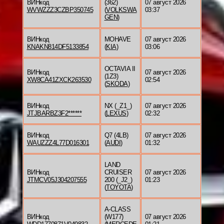
ВИНкод
(362)
07 август 2026
WVWZZZ3CZBP350745
(
VOLKSWA
03:37
GEN
)
ВИНкод
MOHAVE
07 август 2026
KNAKN814DF5133854
(
KIA
)
03:06
OCTAVIA II
ВИНкод
07 август 2026
(1Z3)
XW8CA41ZXCK263530
02:54
(
SKODA
)
ВИНкод
NX (_Z1_)
07 август 2026
JTJBARBZ3F2******
(
LEXUS
)
02:32
ВИНкод
Q7 (4LB)
07 август 2026
WAUZZZ4L77D016301
(
AUDI
)
01:32
LAND
ВИНкод
CRUISER
07 август 2026
JTMCV05J304207555
200 (_J2_)
01:23
(
TOYOTA
)
A-CLASS
ВИНкод
(W177)
07 август 2026