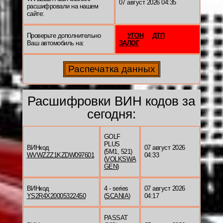
07 август 2026 04:35
расшифровали на нашем
сайте:
Проверьте дополнительно
УГОН
ДТП
Ваш автомобиль на:
ЗАЛОГ
Расшифровки ВИН кодов за
сегодня:
GOLF
PLUS
ВИНкод
07 август 2026
(5M1, 521)
WVWZZZ1KZDW097601
04:33
(
VOLKSWA
GEN
)
ВИНкод
4 - series
07 август 2026
YS2R4X20005322450
(
SCANIA
)
04:17
PASSAT