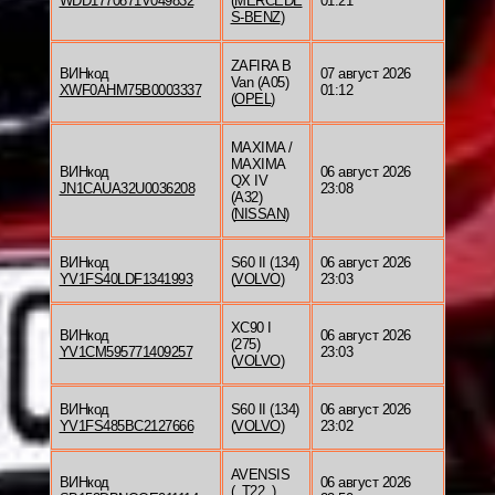
WDD1770871V049832
(
MERCEDE
01:21
S-BENZ
)
ZAFIRA B
ВИНкод
07 август 2026
Van (A05)
XWF0AHM75B0003337
01:12
(
OPEL
)
MAXIMA /
MAXIMA
ВИНкод
06 август 2026
QX IV
JN1CAUA32U0036208
23:08
(A32)
(
NISSAN
)
ВИНкод
S60 II (134)
06 август 2026
YV1FS40LDF1341993
(
VOLVO
)
23:03
XC90 I
ВИНкод
06 август 2026
(275)
YV1CM595771409257
23:03
(
VOLVO
)
ВИНкод
S60 II (134)
06 август 2026
YV1FS485BC2127666
(
VOLVO
)
23:02
AVENSIS
ВИНкод
06 август 2026
(_T22_)