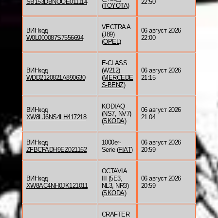
SB153DBNOOE011114
22:50
(
TOYOTA
)
VECTRA A
ВИНкод
06 август 2026
(J89)
W0L000087S7556694
22:00
(
OPEL
)
E-CLASS
ВИНкод
(W212)
06 август 2026
WDD2120821A890630
(
MERCEDE
21:15
S-BENZ
)
KODIAQ
ВИНкод
06 август 2026
(NS7, NV7)
XW8LJ6NS4LH417218
21:04
(
SKODA
)
ВИНкод
1000er-
06 август 2026
ZFBCFADH9EZ021162
Serie (
FIAT
)
20:59
OCTAVIA
ВИНкод
III (5E3,
06 август 2026
XW8AC4NH0JK121011
NL3, NR3)
20:59
(
SKODA
)
CRAFTER