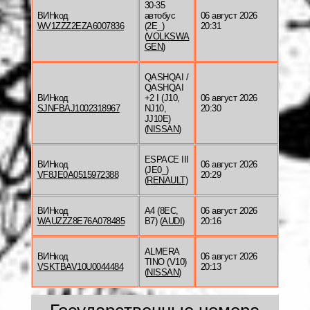
30-35
ВИНкод
автобус
06 август 2026
WV1ZZZ2EZA6007836
(2E_)
20:31
(
VOLKSWA
GEN
)
QASHQAI /
QASHQAI
ВИНкод
+2 I (J10,
06 август 2026
SJNFBAJ1002318967
NJ10,
20:30
JJ10E)
(
NISSAN
)
ESPACE III
ВИНкод
06 август 2026
(JE0_)
VF8JE0A0515972388
20:29
(
RENAULT
)
ВИНкод
A4 (8EC,
06 август 2026
WAUZZZ8E76A078485
B7) (
AUDI
)
20:16
ALMERA
ВИНкод
06 август 2026
TINO (V10)
VSKTBAV10U0044484
20:13
(
NISSAN
)