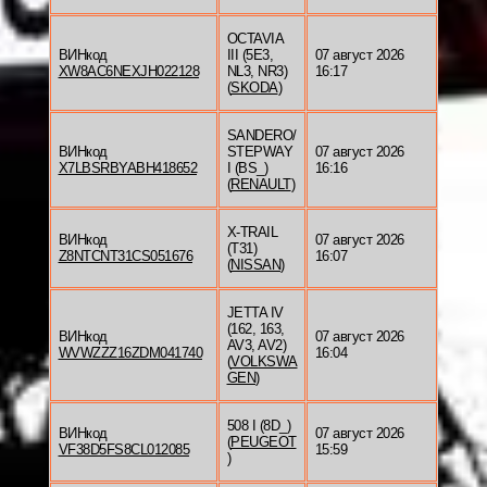
OCTAVIA
ВИНкод
III (5E3,
07 август 2026
XW8AC6NEXJH022128
NL3, NR3)
16:17
(
SKODA
)
SANDERO/
ВИНкод
STEPWAY
07 август 2026
X7LBSRBYABH418652
I (BS_)
16:16
(
RENAULT
)
X-TRAIL
ВИНкод
07 август 2026
(T31)
Z8NTCNT31CS051676
16:07
(
NISSAN
)
JETTA IV
(162, 163,
ВИНкод
07 август 2026
AV3, AV2)
WVWZZZ16ZDM041740
16:04
(
VOLKSWA
GEN
)
508 I (8D_)
ВИНкод
07 август 2026
(
PEUGEOT
VF38D5FS8CL012085
15:59
)