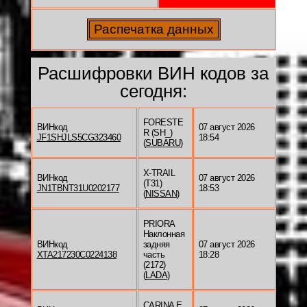
Расшифровки ВИН кодов за
сегодня:
FORESTE
ВИНкод
07 август 2026
R (SH_)
JF1SHJLS5CG323460
18:54
(
SUBARU
)
X-TRAIL
ВИНкод
07 август 2026
(T31)
JN1TBNT31U0202177
18:53
(
NISSAN
)
PRIORA
Наклонная
ВИНкод
задняя
07 август 2026
XTA217230C0224138
часть
18:28
(2172)
(
LADA
)
CARINA E