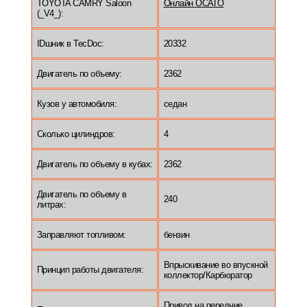
TOYOTA CAMRY Saloon
Онлайн ОСАГО
(_V4_):
IDшник в TecDoc:
20332
Двигатель по объему:
2362
Кузов у автомобиля:
седан
Сколько цилиндров:
4
Двигатель по объему в кубах:
2362
Двигатель по объему в
240
литрах:
Заправляют топливом:
бензин
Впрыскивание во впускной
Принцип работы двигателя:
коллектор/Карбюратор
Привод на передние