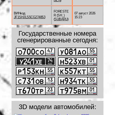
GEN
)
FORESTE
ВИНкод
07 август 2026
R (SH_)
JF1SHJLS5CG274853
15:23
(
SUBARU
)
Государственные номера
сгенерированные сегодня:
3D модели автомобилей: