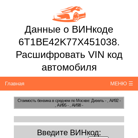
Данные о ВИНкоде
6T1BE42K77X451038.
Расшифровать VIN код
автомобиля
Главная
МЕНЮ ☰
Стоимость бензина
в среднем по Москве: Дизель - , АИ92 -
, АИ95 - , АИ98 -
Введите ВИНкод: