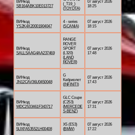
ВИНкод
07 август 2026
(_T19_)
SB164ABK10E013727
18:25
(
TOYOTA
)
ВИНкод
4 - series
07 август 2026
YS2K4X20001904047
(
SCANIA
)
18:15
RANGE
ROVER
ВИНкод
SPORT
07 август 2026
SALLSAAG4AA237469
(L320)
17:48
(
LAND
ROVER
)
G
ВИНкод
07 август 2026
Кабриолет
JN12CAV36U0450048
17:43
(
INFINITI
)
GLC Coupe
ВИНкод
(C253)
07 август 2026
WDC2533461F343717
(
MERCEDE
17:31
S-BENZ
)
ВИНкод
X5 (E53)
07 август 2026
5UXFA53552LH00408
(
BMW
)
17:22