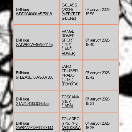
C-CLASS
ВИНкод
(W204)
07 август 2026
WDD2040491A525918
(
MERCEDE
15:56
S-BENZ
)
RANGE
ROVER
ВИНкод
SPORT
07 август 2026
SALWR2VF4FA521145
(L494)
15:49
(
LAND
ROVER
)
LAND
CRUISER
ВИНкод
07 август 2026
PRADO
5TDZA3EHXAS007380
15:42
(_J15_)
(
TOYOTA
)
TOSCANA
ВИНкод
07 август 2026
(2107)
XTA219110L0345155
15:31
(
LADA
)
TOUAREG
ВИНкод
(7P5, 7P6)
07 август 2026
XW8ZZZ61ZEG023144
(
VOLKSWA
15:25