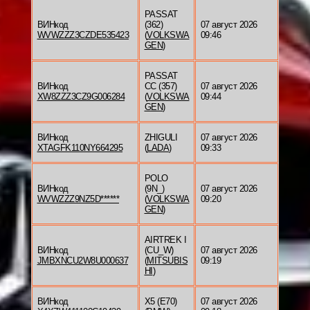
PASSAT
ВИНкод
(362)
07 август 2026
WVWZZZ3CZDE535423
(
VOLKSWA
09:46
GEN
)
PASSAT
ВИНкод
CC (357)
07 август 2026
XW8ZZZ3CZ9G006284
(
VOLKSWA
09:44
GEN
)
ВИНкод
ZHIGULI
07 август 2026
XTAGFK110NY664295
(
LADA
)
09:33
POLO
ВИНкод
(9N_)
07 август 2026
WVWZZZ9NZ5D******
(
VOLKSWA
09:20
GEN
)
AIRTREK I
ВИНкод
(CU_W)
07 август 2026
JMBXNCU2W8U000637
(
MITSUBIS
09:19
HI
)
ВИНкод
X5 (E70)
07 август 2026