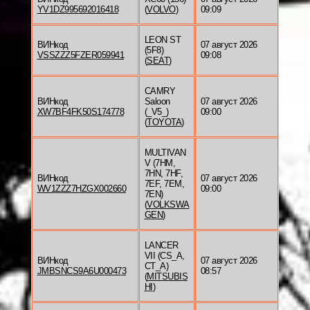
YV1DZ995692016418
(
VOLVO
)
09:09
LEON ST
ВИНкод
07 август 2026
(5F8)
VSSZZZ5FZER059941
09:08
(
SEAT
)
CAMRY
ВИНкод
Saloon
07 август 2026
XW7BF4FK50S174778
(_V5_)
09:00
(
TOYOTA
)
MULTIVAN
V (7HM,
7HN, 7HF,
ВИНкод
07 август 2026
7EF, 7EM,
WV1ZZZ7HZGX002660
09:00
7EN)
(
VOLKSWA
GEN
)
LANCER
VII (CS_A,
ВИНкод
07 август 2026
CT_A)
JMBSNCS9A6U000473
08:57
(
MITSUBIS
HI
)