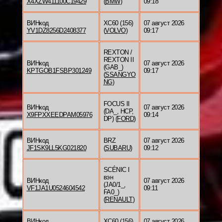
X4XZW411100C19429
(
BMW
)
09:18
ВИНкод
XC60 (156)
07 август 2026
YV1DZ8256D2408377
(
VOLVO
)
09:17
REXTON /
REXTON II
ВИНкод
07 август 2026
(GAB_)
KPTGOB1FSBP301249
09:17
(
SSANGYO
NG
)
FOCUS II
ВИНкод
07 август 2026
(DA_, HCP,
X9FPXXEEDPAM05976
09:14
DP) (
FORD
)
ВИНкод
BRZ
07 август 2026
JF1SK9LL5KG021820
(
SUBARU
)
09:12
SCÉNIC I
вэн
ВИНкод
07 август 2026
(JA0/1_,
VF1JA1U0524604542
09:11
FA0_)
(
RENAULT
)
ВИНкод
XC60 (156)
07 август 2026