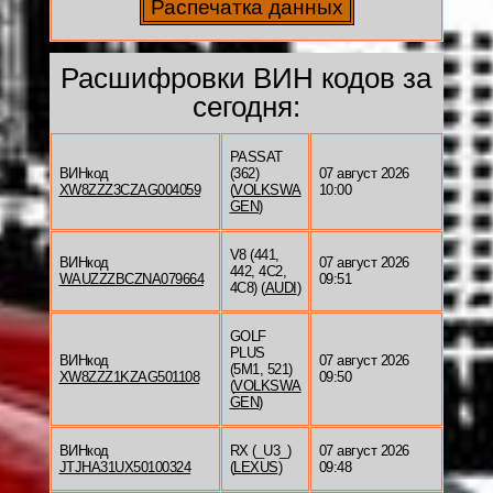
Расшифровки ВИН кодов за
сегодня:
PASSAT
ВИНкод
(362)
07 август 2026
XW8ZZZ3CZAG004059
(
VOLKSWA
10:00
GEN
)
V8 (441,
ВИНкод
07 август 2026
442, 4C2,
WAUZZZBCZNA079664
09:51
4C8) (
AUDI
)
GOLF
PLUS
ВИНкод
07 август 2026
(5M1, 521)
XW8ZZZ1KZAG501108
09:50
(
VOLKSWA
GEN
)
ВИНкод
RX (_U3_)
07 август 2026
JTJHA31UX50100324
(
LEXUS
)
09:48