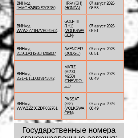
ВИНкод
HR-V (GH)
07 август 2026
JHMGH2450XS203280
(
HONDA
)
08:53
GOLF III
ВИНкод
(1H1)
07 август 2026
WVWZZZ1HZVB029504
(
VOLKSWA
08:51
GEN
)
ВИНкод
AVENGER
07 август 2026
2C3CDXHG8EH206007
(
DODGE
)
08:51
MATIZ
(M200,
ВИНкод
07 август 2026
M250)
2G1FB1ED3B9143872
08:49
(
CHEVROL
ET
)
PASSAT
ВИНкод
(362)
07 август 2026
WVWZZZ3CZDP032761
(
VOLKSWA
08:49
GEN
)
Государственные номера
сгенерированные сегодня: