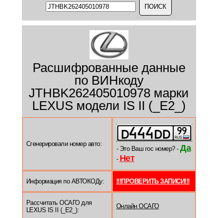
Расшифрованные данные
по ВИНкоду
JTHBK262405010978 марки
LEXUS модели IS II (_E2_)
Сгенерировали номер авто:
Да
- Это Ваш гос номер? -
Нет
-
Информация по АВТОКОДу:
!!!ПРОВЕРИТЬ ЗАПИСИ!!!
Рассчитать ОСАГО для
Онлайн ОСАГО
LEXUS IS II (_E2_):