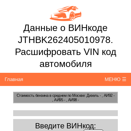
Данные о ВИНкоде
JTHBK262405010978.
Расшифровать VIN код
автомобиля
Главная
МЕНЮ ☰
Стоимость бензина
в среднем по Москве: Дизель - , АИ92 -
, АИ95 - , АИ98 -
Введите ВИНкод: