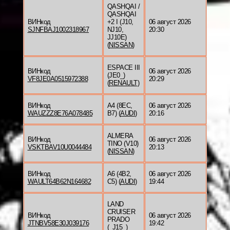
QASHQAI /
QASHQAI
ВИНкод
+2 I (J10,
06 август 2026
SJNFBAJ1002318967
NJ10,
20:30
JJ10E)
(
NISSAN
)
ESPACE III
ВИНкод
06 август 2026
(JE0_)
VF8JE0A0515972388
20:29
(
RENAULT
)
ВИНкод
A4 (8EC,
06 август 2026
WAUZZZ8E76A078485
B7) (
AUDI
)
20:16
ALMERA
ВИНкод
06 август 2026
TINO (V10)
VSKTBAV10U0044484
20:13
(
NISSAN
)
ВИНкод
A6 (4B2,
06 август 2026
WAULT64B62N164682
C5) (
AUDI
)
19:44
LAND
CRUISER
ВИНкод
06 август 2026
PRADO
JTNBV58E30J039176
19:42
(_J15_)