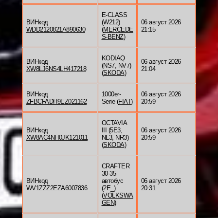
E-CLASS
ВИНкод
(W212)
06 август 2026
WDD2120821A890630
(
MERCEDE
21:15
S-BENZ
)
KODIAQ
ВИНкод
06 август 2026
(NS7, NV7)
XW8LJ6NS4LH417218
21:04
(
SKODA
)
ВИНкод
1000er-
06 август 2026
ZFBCFADH9EZ021162
Serie (
FIAT
)
20:59
OCTAVIA
ВИНкод
III (5E3,
06 август 2026
XW8AC4NH0JK121011
NL3, NR3)
20:59
(
SKODA
)
CRAFTER
30-35
ВИНкод
автобус
06 август 2026
WV1ZZZ2EZA6007836
(2E_)
20:31
(
VOLKSWA
GEN
)