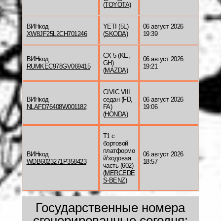
(
TOYOTA
)
ВИНкод
YETI (5L)
06 август 2026
XW8JF25L2CH701246
(
SKODA
)
19:39
CX-5 (KE,
ВИНкод
06 август 2026
GH)
RUMKEC978GV069415
19:21
(
MAZDA
)
CIVIC VIII
ВИНкод
седан (FD,
06 август 2026
NLAFD76408W001182
FA)
19:06
(
HONDA
)
T1 c
бортовой
платформо
ВИНкод
06 август 2026
й/ходовая
WDB6023271P358423
18:57
часть (602)
(
MERCEDE
S-BENZ
)
Государственные номера
сгенерированные сегодня: