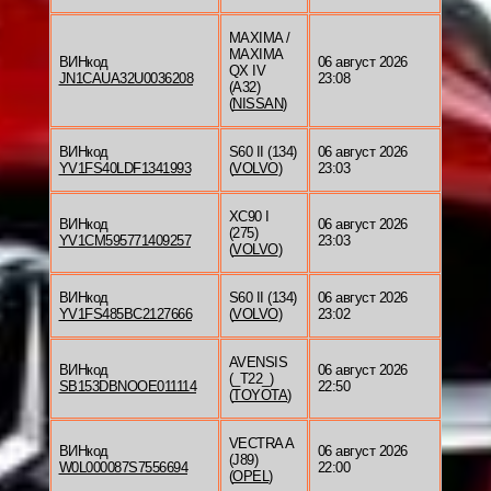
MAXIMA /
MAXIMA
ВИНкод
06 август 2026
QX IV
JN1CAUA32U0036208
23:08
(A32)
(
NISSAN
)
ВИНкод
S60 II (134)
06 август 2026
YV1FS40LDF1341993
(
VOLVO
)
23:03
XC90 I
ВИНкод
06 август 2026
(275)
YV1CM595771409257
23:03
(
VOLVO
)
ВИНкод
S60 II (134)
06 август 2026
YV1FS485BC2127666
(
VOLVO
)
23:02
AVENSIS
ВИНкод
06 август 2026
(_T22_)
SB153DBNOOE011114
22:50
(
TOYOTA
)
VECTRA A
ВИНкод
06 август 2026
(J89)
W0L000087S7556694
22:00
(
OPEL
)