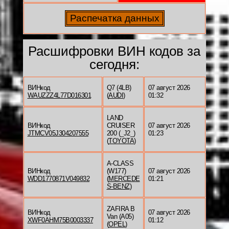
Расшифровки ВИН кодов за
сегодня:
ВИНкод
Q7 (4LB)
07 август 2026
WAUZZZ4L77D016301
(
AUDI
)
01:32
LAND
ВИНкод
CRUISER
07 август 2026
JTMCV05J304207555
200 (_J2_)
01:23
(
TOYOTA
)
A-CLASS
ВИНкод
(W177)
07 август 2026
WDD1770871V049832
(
MERCEDE
01:21
S-BENZ
)
ZAFIRA B
ВИНкод
07 август 2026
Van (A05)
XWF0AHM75B0003337
01:12
(
OPEL
)