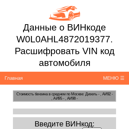
Данные о ВИНкоде
W0L0AHL4872019377.
Расшифровать VIN код
автомобиля
Главная
МЕНЮ ☰
Стоимость бензина
в среднем по Москве: Дизель - , АИ92 -
, АИ95 - , АИ98 -
Введите ВИНкод: