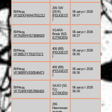
206 SW
ВИНкод
(2E/K)
06 август 2026
VF32EKFWA47551212
(
PEUGEOT
06:37
)
XSARA
ВИНкод
06 август 2026
Break (N2)
VF7N2RHYB73888928
06:37
(
CITROËN
)
406 (8B)
ВИНкод
06 август 2026
(
PEUGEOT
VF38BLFYT81073171
06:36
)
406 (8B)
ВИНкод
06 август 2026
(
PEUGEOT
VF38BRFVE80548473
06:36
)
SAXO (S0,
ВИНкод
06 август 2026
S1)
VF7S0HFXB57860426
06:36
(
CITROËN
)
206
Наклонная
задняя