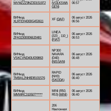
WVWZZZ9NZ3D151972
(
VOLKSWA
06:57
GEN
)
ВИНкод
06 август 2026
XF (
DAF
)
XLRTEH4300G453611
06:56
LINEA
ВИНкод
06 август 2026
(323_, 110_)
ZFA32300006620481
06:53
(
FIAT
)
NP300
ВИНкод
NAVARA
06 август 2026
VSKCVND40U039863
(D40)
06:48
(
NISSAN
)
RAPID
ВИНкод
06 август 2026
(NH3)
TMBAL2NH8DB101576
06:40
(
SKODA
)
ВИНкод
MINI (R50,
06 август 2026
WMWRC31050T******
R53) (
MINI
)
06:40
206
Наклонная