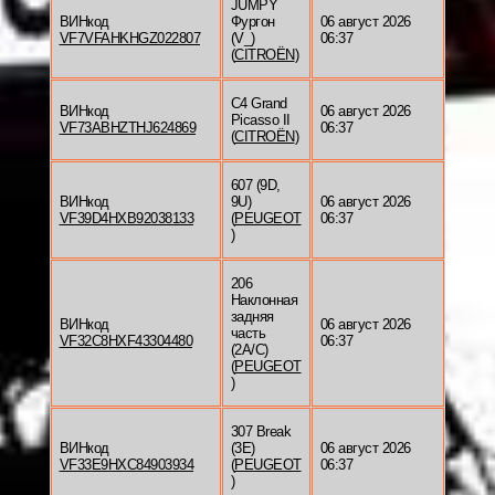
JUMPY
ВИНкод
Фургон
06 август 2026
VF7VFAHKHGZ022807
(V_)
06:37
(
CITROËN
)
C4 Grand
ВИНкод
06 август 2026
Picasso II
VF73ABHZTHJ624869
06:37
(
CITROËN
)
607 (9D,
ВИНкод
9U)
06 август 2026
VF39D4HXB92038133
(
PEUGEOT
06:37
)
206
Наклонная
задняя
ВИНкод
06 август 2026
часть
VF32C8HXF43304480
06:37
(2A/C)
(
PEUGEOT
)
307 Break
ВИНкод
(3E)
06 август 2026
VF33E9HXC84903934
(
PEUGEOT
06:37
)