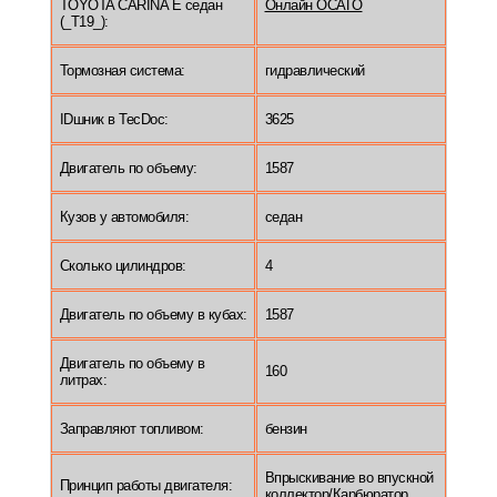
TOYOTA CARINA E седан
Онлайн ОСАГО
(_T19_):
Тормозная система:
гидравлический
IDшник в TecDoc:
3625
Двигатель по объему:
1587
Кузов у автомобиля:
седан
Сколько цилиндров:
4
Двигатель по объему в кубах:
1587
Двигатель по объему в
160
литрах:
Заправляют топливом:
бензин
Впрыскивание во впускной
Принцип работы двигателя:
коллектор/Карбюратор