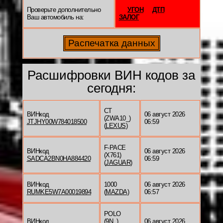
Проверьте дополнительно
УГОН
ДТП
Ваш автомобиль на:
ЗАЛОГ
Расшифровки ВИН кодов за
сегодня:
CT
ВИНкод
06 август 2026
(ZWA10_)
JTJHY00W784018500
06:59
(
LEXUS
)
F-PACE
ВИНкод
06 август 2026
(X761)
SADCA2BN0HA884420
06:59
(
JAGUAR
)
ВИНкод
1000
06 август 2026
RUMKE5W7A00019894
(
MAZDA
)
06:57
POLO
ВИНкод
(9N_)
06 август 2026