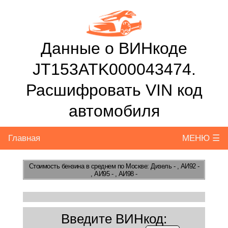
Данные о ВИНкоде
JT153ATK000043474.
Расшифровать VIN код
автомобиля
Главная
МЕНЮ ☰
Стоимость бензина
в среднем по Москве: Дизель - , АИ92 -
, АИ95 - , АИ98 -
Введите ВИНкод: