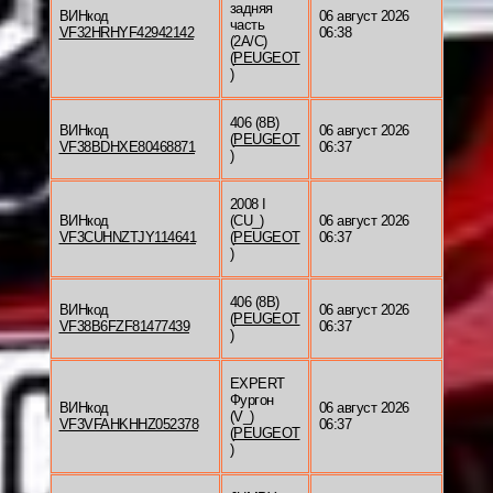
задняя
ВИНкод
06 август 2026
часть
VF32HRHYF42942142
06:38
(2A/C)
(
PEUGEOT
)
406 (8B)
ВИНкод
06 август 2026
(
PEUGEOT
VF38BDHXE80468871
06:37
)
2008 I
ВИНкод
(CU_)
06 август 2026
VF3CUHNZTJY114641
(
PEUGEOT
06:37
)
406 (8B)
ВИНкод
06 август 2026
(
PEUGEOT
VF38B6FZF81477439
06:37
)
EXPERT
Фургон
ВИНкод
06 август 2026
(V_)
VF3VFAHKHHZ052378
06:37
(
PEUGEOT
)