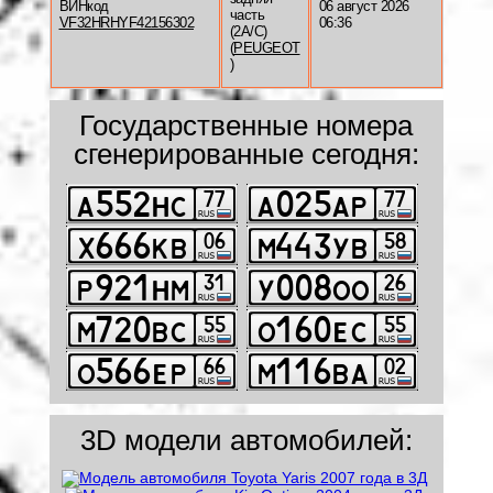
ВИНкод
06 август 2026
часть
VF32HRHYF42156302
06:36
(2A/C)
(
PEUGEOT
)
Государственные номера
сгенерированные сегодня:
3D модели автомобилей: