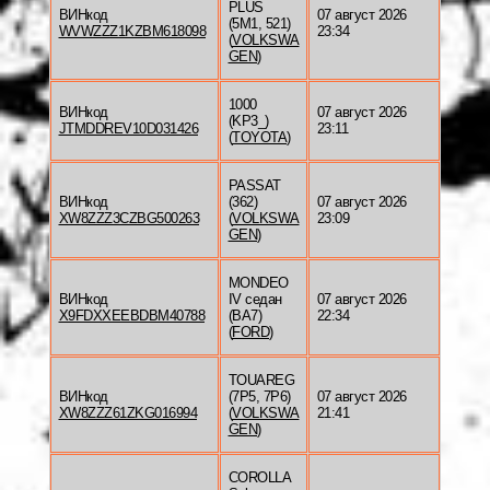
PLUS
ВИНкод
07 август 2026
(5M1, 521)
WVWZZZ1KZBM618098
23:34
(
VOLKSWA
GEN
)
1000
ВИНкод
07 август 2026
(KP3_)
JTMDDREV10D031426
23:11
(
TOYOTA
)
PASSAT
ВИНкод
(362)
07 август 2026
XW8ZZZ3CZBG500263
(
VOLKSWA
23:09
GEN
)
MONDEO
ВИНкод
IV седан
07 август 2026
X9FDXXEEBDBM40788
(BA7)
22:34
(
FORD
)
TOUAREG
ВИНкод
(7P5, 7P6)
07 август 2026
XW8ZZZ61ZKG016994
(
VOLKSWA
21:41
GEN
)
COROLLA