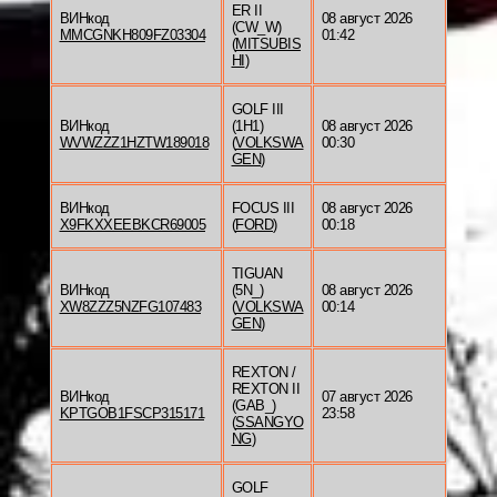
ER II
ВИНкод
08 август 2026
(CW_W)
MMCGNKH809FZ03304
01:42
(
MITSUBIS
HI
)
GOLF III
ВИНкод
(1H1)
08 август 2026
WVWZZZ1HZTW189018
(
VOLKSWA
00:30
GEN
)
ВИНкод
FOCUS III
08 август 2026
X9FKXXEEBKCR69005
(
FORD
)
00:18
TIGUAN
ВИНкод
(5N_)
08 август 2026
XW8ZZZ5NZFG107483
(
VOLKSWA
00:14
GEN
)
REXTON /
REXTON II
ВИНкод
07 август 2026
(GAB_)
KPTGOB1FSCP315171
23:58
(
SSANGYO
NG
)
GOLF