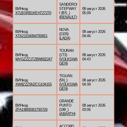
SANDERO/
ВИНкод
STEPWAY
08 август 2026
X7LBSRB1KEH727270
I (BS_)
05:09
(
RENAULT
)
NOVA
ВИНкод
08 август 2026
(2105)
XTA21154094783651
04:46
(
LADA
)
TOURAN
ВИНкод
(1T3)
08 август 2026
WVGZZZ1TZ8W002247
(
VOLKSWA
04:43
GEN
)
TIGUAN
ВИНкод
(5N_)
08 август 2026
XW8ZZZ5NZCG104155
(
VOLKSWA
04:39
GEN
)
GRANDE
ВИНкод
PUNTO
08 август 2026
ZFA19900001793726
(199_)
03:06
(
ABARTH
)
ACCORD