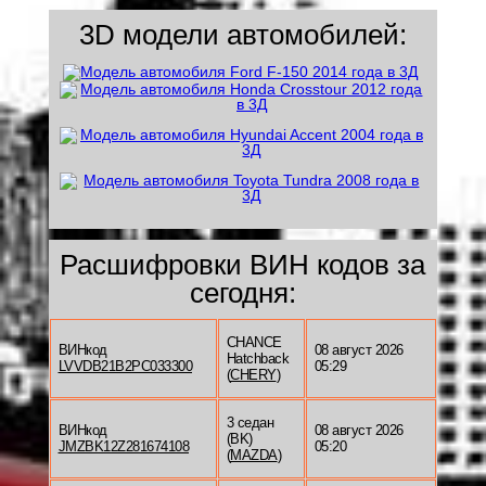
3D модели автомобилей:
Расшифровки ВИН кодов за
сегодня:
CHANCE
ВИНкод
08 август 2026
Hatchback
LVVDB21B2PC033300
05:29
(
CHERY
)
3 седан
ВИНкод
08 август 2026
(BK)
JMZBK12Z281674108
05:20
(
MAZDA
)