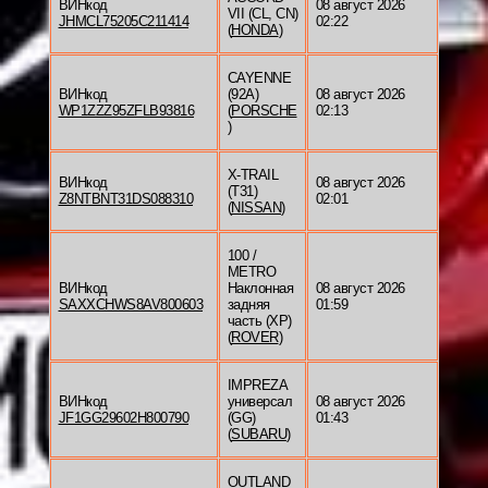
ВИНкод
08 август 2026
VII (CL, CN)
JHMCL75205C211414
02:22
(
HONDA
)
CAYENNE
ВИНкод
(92A)
08 август 2026
WP1ZZZ95ZFLB93816
(
PORSCHE
02:13
)
X-TRAIL
ВИНкод
08 август 2026
(T31)
Z8NTBNT31DS088310
02:01
(
NISSAN
)
100 /
METRO
ВИНкод
Наклонная
08 август 2026
SAXXCHWS8AV800603
задняя
01:59
часть (XP)
(
ROVER
)
IMPREZA
ВИНкод
универсал
08 август 2026
JF1GG29602H800790
(GG)
01:43
(
SUBARU
)
OUTLAND