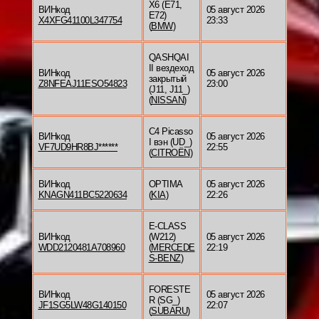
X6 (E71,
ВИНкод
05 август 2026
E72)
X4XFG41100L347754
23:33
(
BMW
)
QASHQAI
II вездеход
ВИНкод
05 август 2026
закрытый
Z8NFEAJ11ESO54823
23:00
(J11, J11_)
(
NISSAN
)
C4 Picasso
ВИНкод
05 август 2026
I вэн (UD_)
VF7UD9HR8BJ******
22:55
(
CITROËN
)
ВИНкод
OPTIMA
05 август 2026
KNAGN411BC5220634
(
KIA
)
22:26
E-CLASS
ВИНкод
(W212)
05 август 2026
WDD2120481A708960
(
MERCEDE
22:19
S-BENZ
)
FORESTE
ВИНкод
05 август 2026
R (SG_)
JF1SG5LW48G140150
22:07
(
SUBARU
)