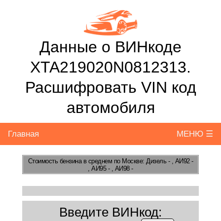
Данные о ВИНкоде
XTA219020N0812313.
Расшифровать VIN код
автомобиля
Главная
МЕНЮ ☰
Стоимость бензина
в среднем по Москве: Дизель - , АИ92 -
, АИ95 - , АИ98 -
Введите ВИНкод: