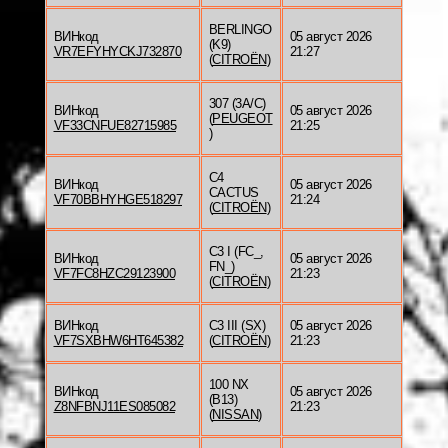
BERLINGO
ВИНкод
05 август 2026
(K9)
VR7EFYHYCKJ732870
21:27
(
CITROËN
)
307 (3A/C)
ВИНкод
05 август 2026
(
PEUGEOT
VF33CNFUE82715985
21:25
)
C4
ВИНкод
05 август 2026
CACTUS
VF70BBHYHGE518297
21:24
(
CITROËN
)
C3 I (FC_,
ВИНкод
05 август 2026
FN_)
VF7FC8HZC29123900
21:23
(
CITROËN
)
ВИНкод
C3 III (SX)
05 август 2026
VF7SXBHW6HT645382
(
CITROËN
)
21:23
100 NX
ВИНкод
05 август 2026
(B13)
Z8NFBNJ11ES085082
21:23
(
NISSAN
)