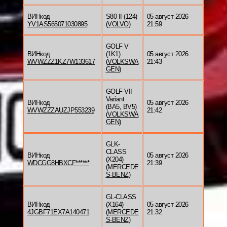
ВИНкод
S80 II (124)
05 август 2026
YV1AS565071030895
(
VOLVO
)
21:59
GOLF V
ВИНкод
(1K1)
05 август 2026
WVWZZZ1KZ7W133617
(
VOLKSWA
21:43
GEN
)
GOLF VII
Variant
ВИНкод
05 август 2026
(BA5, BV5)
WVWZZZAUZJP553239
21:42
(
VOLKSWA
GEN
)
GLK-
CLASS
ВИНкод
05 август 2026
(X204)
WDCGG8HBXCF******
21:39
(
MERCEDE
S-BENZ
)
GL-CLASS
ВИНкод
(X164)
05 август 2026
4JGBF71EX7A140471
(
MERCEDE
21:32
S-BENZ
)