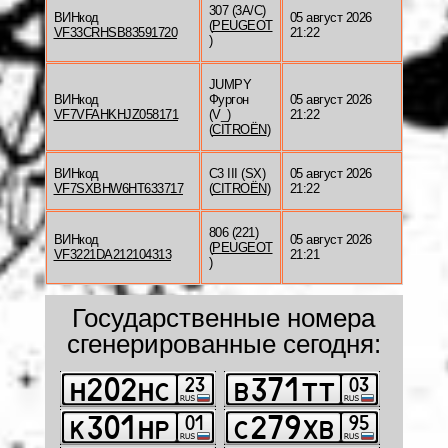
307 (3A/C)
ВИНкод
05 август 2026
(
PEUGEOT
VF33CRHSB83591720
21:22
)
JUMPY
ВИНкод
Фургон
05 август 2026
VF7VFAHKHJZ058171
(V_)
21:22
(
CITROËN
)
ВИНкод
C3 III (SX)
05 август 2026
VF7SXBHW6HT633717
(
CITROËN
)
21:22
806 (221)
ВИНкод
05 август 2026
(
PEUGEOT
VF3221DA212104313
21:21
)
Государственные номера
сгенерированные сегодня: