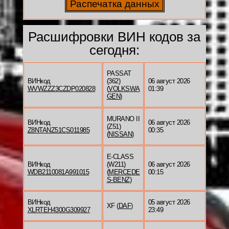
Расшифровки ВИН кодов за
сегодня:
PASSAT
ВИНкод
(362)
06 август 2026
WVWZZZ3CZDP020828
(
VOLKSWA
01:39
GEN
)
MURANO II
ВИНкод
06 август 2026
(Z51)
Z8NTANZ51CS011985
00:35
(
NISSAN
)
E-CLASS
ВИНкод
(W211)
06 август 2026
WDB2110081A991015
(
MERCEDE
00:15
S-BENZ
)
ВИНкод
05 август 2026
XF (
DAF
)
XLRTEH4300G309927
23:49