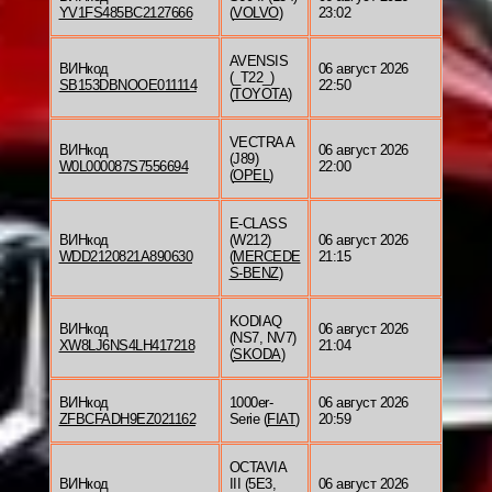
YV1FS485BC2127666
(
VOLVO
)
23:02
AVENSIS
ВИНкод
06 август 2026
(_T22_)
SB153DBNOOE011114
22:50
(
TOYOTA
)
VECTRA A
ВИНкод
06 август 2026
(J89)
W0L000087S7556694
22:00
(
OPEL
)
E-CLASS
ВИНкод
(W212)
06 август 2026
WDD2120821A890630
(
MERCEDE
21:15
S-BENZ
)
KODIAQ
ВИНкод
06 август 2026
(NS7, NV7)
XW8LJ6NS4LH417218
21:04
(
SKODA
)
ВИНкод
1000er-
06 август 2026
ZFBCFADH9EZ021162
Serie (
FIAT
)
20:59
OCTAVIA
ВИНкод
III (5E3,
06 август 2026