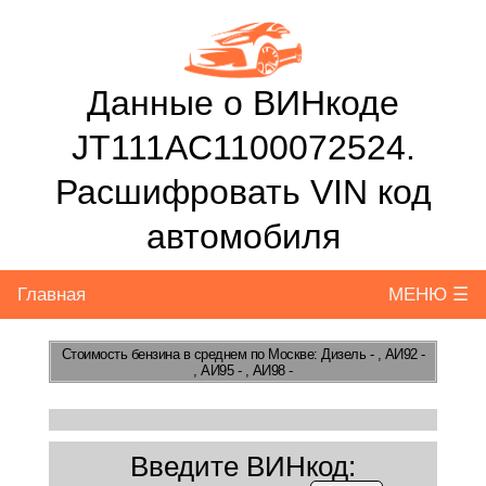
Данные о ВИНкоде
JT111AC1100072524.
Расшифровать VIN код
автомобиля
Главная
МЕНЮ ☰
Стоимость бензина
в среднем по Москве: Дизель - , АИ92 -
, АИ95 - , АИ98 -
Введите ВИНкод: