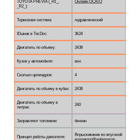
TOYOTA PREVIA (_R1_,
Онлайн ОСАГО
_R2_):
Тормозная система:
гидравлический
IDшник в TecDoc:
3624
Двигатель по объему:
2438
Кузов у автомобиля:
вэн
Сколько цилиндров:
4
Двигатель по объему в кубах:
2438
Двигатель по объему в
240
литрах:
Заправляют топливом:
бензин
Впрыскивание во впускной
Принцип работы двигателя:
коллектор/Карбюратор