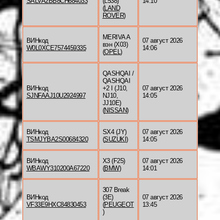
SALVA2BB8CH684033
(L538)
14:10
(
LAND
ROVER
)
MERIVA A
ВИНкод
07 август 2026
вэн (X03)
W0L0XCE7574459335
14:06
(
OPEL
)
QASHQAI /
QASHQAI
ВИНкод
+2 I (J10,
07 август 2026
SJNFAAJ10U2924997
NJ10,
14:05
JJ10E)
(
NISSAN
)
ВИНкод
SX4 (JY)
07 август 2026
TSMJYBA2S00684320
(
SUZUKI
)
14:05
ВИНкод
X3 (F25)
07 август 2026
WBAWY310200A67220
(
BMW
)
14:01
307 Break
ВИНкод
(3E)
07 август 2026
VF33E9HXC84830453
(
PEUGEOT
13:45
)