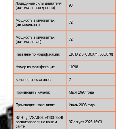
Лошадиные силы двигателя
98
(максимальные данные):
Мощность в киловаттах
72
(минимальная):
Мощность в киловаттах
72
(максимальная):
Название по модификации:
110 D 2.3 (638.074, 638.078)
Номер по модификации:
11098
Количество клапанов:
2
Производить начали:
Март 1997 года
Производить закончили:
Июль 2003 года
ВИНкод VSA63807413026739
расшифровали на нашем
07 август 2026 16:03
сайте: