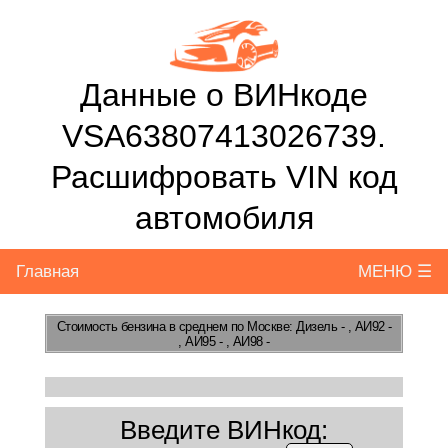
Данные о ВИНкоде
VSA63807413026739.
Расшифровать VIN код
автомобиля
Главная
МЕНЮ ☰
Стоимость бензина
в среднем по Москве: Дизель - , АИ92 -
, АИ95 - , АИ98 -
Введите ВИНкод: