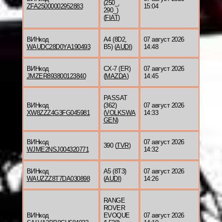
(250_,
ZFA25000002952883
15:04
290_)
(
FIAT
)
ВИНкод
A4 (8D2,
07 август 2026
WAUDC28D0YA190493
B5) (
AUDI
)
14:48
ВИНкод
CX-7 (ER)
07 август 2026
JMZER893800123840
(
MAZDA
)
14:45
PASSAT
ВИНкод
(362)
07 август 2026
XW8ZZZ4G3FG045981
(
VOLKSWA
14:33
GEN
)
ВИНкод
07 август 2026
390 (
TVR
)
WJME2NSJ004320771
14:32
ВИНкод
A5 (8T3)
07 август 2026
WAUZZZ8T7DA030898
(
AUDI
)
14:26
RANGE
ROVER
ВИНкод
EVOQUE
07 август 2026