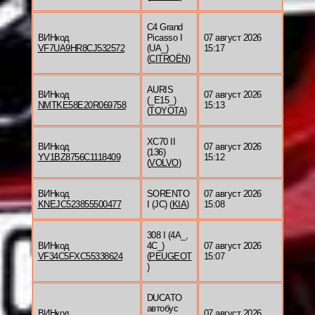
C4 Grand
ВИНкод
Picasso I
07 август 2026
VF7UA9HR8CJ532572
(UA_)
15:17
(
CITROËN
)
AURIS
ВИНкод
07 август 2026
(_E15_)
NMTKE58E20R069758
15:13
(
TOYOTA
)
XC70 II
ВИНкод
07 август 2026
(136)
YV1BZ8756C1118409
15:12
(
VOLVO
)
ВИНкод
SORENTO
07 август 2026
KNEJC523855500477
I (JC) (
KIA
)
15:08
308 I (4A_,
ВИНкод
4C_)
07 август 2026
VF34C5FXC55338624
(
PEUGEOT
15:07
)
DUCATO
автобус
ВИНкод
07 август 2026