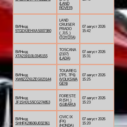
(
LAND
ROVER
)
LAND
CRUISER
ВИНкод
07 август 2026
PRADO
5TDZA3EHXAS007380
15:42
(_J15_)
(
TOYOTA
)
TOSCANA
ВИНкод
07 август 2026
(2107)
XTA219110L0345155
15:31
(
LADA
)
TOUAREG
ВИНкод
(7P5, 7P6)
07 август 2026
XW8ZZZ61ZEG023144
(
VOLKSWA
15:25
GEN
)
FORESTE
ВИНкод
07 август 2026
R (SH_)
JF1SHJLS5CG274853
15:23
(
SUBARU
)
CIVIC IX
ВИНкод
07 август 2026
(FK)
SHHFK28606U032361
15:20
(
HONDA
)