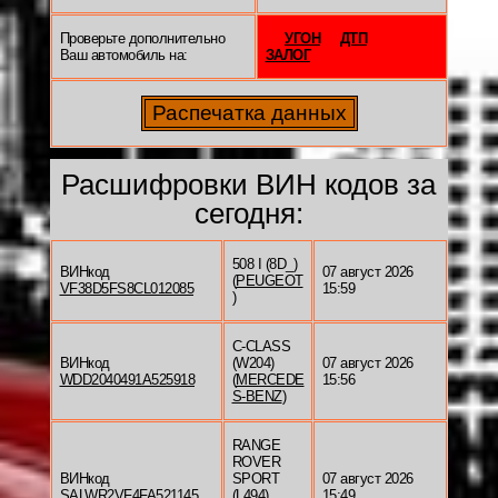
Проверьте дополнительно
УГОН
ДТП
Ваш автомобиль на:
ЗАЛОГ
Расшифровки ВИН кодов за
сегодня:
508 I (8D_)
ВИНкод
07 август 2026
(
PEUGEOT
VF38D5FS8CL012085
15:59
)
C-CLASS
ВИНкод
(W204)
07 август 2026
WDD2040491A525918
(
MERCEDE
15:56
S-BENZ
)
RANGE
ROVER
ВИНкод
SPORT
07 август 2026
SALWR2VF4FA521145
(L494)
15:49