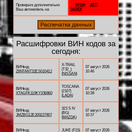
Проверьте дополнительно
УГОН
ДТП
Ваш автомобиль на:
ЗАЛОГ
Расшифровки ВИН кодов за
сегодня:
X-TRAIL
ВИНкод
07 август 2026
(T32_)
Z8NTANT32ES010412
10:46
(
NISSAN
)
TOSCANA
ВИНкод
07 август 2026
(2107)
XTAGFK110KY336860
10:38
(
LADA
)
323 S IV
ВИНкод
07 август 2026
(BG)
JMZBG12E200227807
10:37
(
MAZDA
)
ВИНкод
JUKE (F15)
07 август 2026