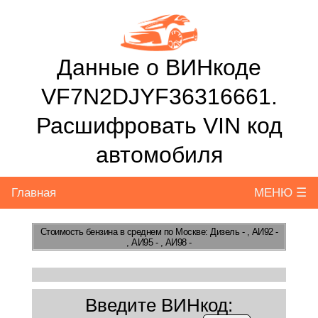
Данные о ВИНкоде
VF7N2DJYF36316661.
Расшифровать VIN код
автомобиля
Главная
МЕНЮ ☰
Стоимость бензина
в среднем по Москве: Дизель - , АИ92 -
, АИ95 - , АИ98 -
Введите ВИНкод: