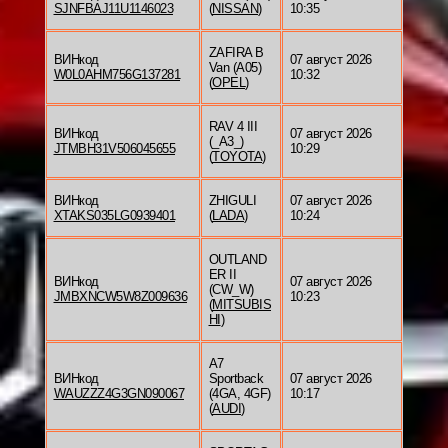
SJNFBAJ11U1146023
(
NISSAN
)
10:35
ZAFIRA B
ВИНкод
07 август 2026
Van (A05)
W0L0AHM756G137281
10:32
(
OPEL
)
RAV 4 III
ВИНкод
07 август 2026
(_A3_)
JTMBH31V506045655
10:29
(
TOYOTA
)
ВИНкод
ZHIGULI
07 август 2026
XTAKS035LG0939401
(
LADA
)
10:24
OUTLAND
ER II
ВИНкод
07 август 2026
(CW_W)
JMBXNCW5W8Z009636
10:23
(
MITSUBIS
HI
)
A7
ВИНкод
Sportback
07 август 2026
WAUZZZ4G3GN090067
(4GA, 4GF)
10:17
(
AUDI
)