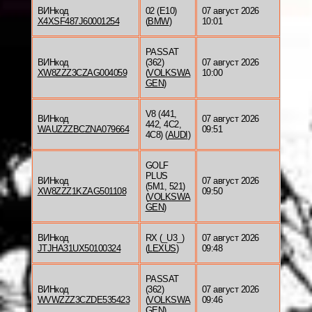
ВИНкод
02 (E10)
07 август 2026
X4XSF487J60001254
(
BMW
)
10:01
PASSAT
ВИНкод
(362)
07 август 2026
XW8ZZZ3CZAG004059
(
VOLKSWA
10:00
GEN
)
V8 (441,
ВИНкод
07 август 2026
442, 4C2,
WAUZZZBCZNA079664
09:51
4C8) (
AUDI
)
GOLF
PLUS
ВИНкод
07 август 2026
(5M1, 521)
XW8ZZZ1KZAG501108
09:50
(
VOLKSWA
GEN
)
ВИНкод
RX (_U3_)
07 август 2026
JTJHA31UX50100324
(
LEXUS
)
09:48
PASSAT
ВИНкод
(362)
07 август 2026
WVWZZZ3CZDE535423
(
VOLKSWA
09:46
GEN
)