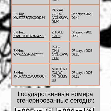
PASSAT
ВИНкод
CC (357)
07 август 2026
XW8ZZZ3CZ9G006284
(
VOLKSWA
09:44
GEN
)
ВИНкод
ZHIGULI
07 август 2026
XTAGFK110NY664295
(
LADA
)
09:33
POLO
ВИНкод
(9N_)
07 август 2026
WVWZZZ9NZ5D******
(
VOLKSWA
09:20
GEN
)
AIRTREK I
ВИНкод
(CU_W)
07 август 2026
JMBXNCU2W8U000637
(
MITSUBIS
09:19
HI
)
Государственные номера
сгенерированные сегодня: