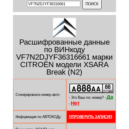
Расшифрованные данные
по ВИНкоду
VF7N2DJYF36316661 марки
CITROËN модели XSARA
Break (N2)
Сгенерировали номер авто:
Да
- Это Ваш гос номер? -
Нет
-
Информация по АВТОКОДу:
!!!ПРОВЕРИТЬ ЗАПИСИ!!!