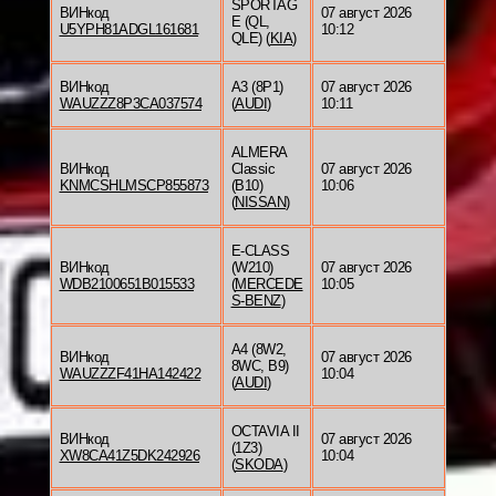
SPORTAG
ВИНкод
07 август 2026
E (QL,
U5YPH81ADGL161681
10:12
QLE) (
KIA
)
ВИНкод
A3 (8P1)
07 август 2026
WAUZZZ8P3CA037574
(
AUDI
)
10:11
ALMERA
ВИНкод
Classic
07 август 2026
KNMCSHLMSCP855873
(B10)
10:06
(
NISSAN
)
E-CLASS
ВИНкод
(W210)
07 август 2026
WDB2100651B015533
(
MERCEDE
10:05
S-BENZ
)
A4 (8W2,
ВИНкод
07 август 2026
8WC, B9)
WAUZZZF41HA142422
10:04
(
AUDI
)
OCTAVIA II
ВИНкод
07 август 2026
(1Z3)
XW8CA41Z5DK242926
10:04
(
SKODA
)