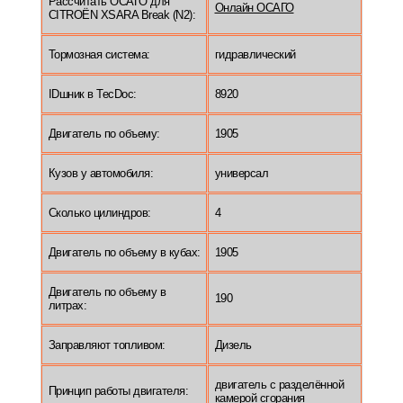
Рассчитать ОСАГО для
Онлайн ОСАГО
CITROËN XSARA Break (N2):
Тормозная система:
гидравлический
IDшник в TecDoc:
8920
Двигатель по объему:
1905
Кузов у автомобиля:
универсал
Сколько цилиндров:
4
Двигатель по объему в кубах:
1905
Двигатель по объему в
190
литрах:
Заправляют топливом:
Дизель
двигатель с разделённой
Принцип работы двигателя:
камерой сгорания