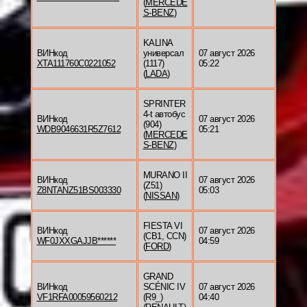
(
MERCEDE
S-BENZ
)
KALINA
ВИНкод
универсал
07 август 2026
XTA111760C0221052
(1117)
05:22
(
LADA
)
SPRINTER
4-t автобус
ВИНкод
07 август 2026
(904)
WDB9046631R5Z7612
05:21
(
MERCEDE
S-BENZ
)
MURANO II
ВИНкод
07 август 2026
(Z51)
Z8NTANZ51BS003330
05:03
(
NISSAN
)
FIESTA VI
ВИНкод
07 август 2026
(CB1, CCN)
WF0JXXGAJJB******
04:59
(
FORD
)
GRAND
ВИНкод
SCÉNIC IV
07 август 2026
VF1RFA00059560212
(R9_)
04:40