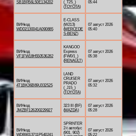
SB1BR56L50E134202
(_T25_)
05:44
(
TOYOTA
)
E-CLASS
ВИНкод
(W213)
07 август 2026
WDD2130041A090885
(
MERCEDE
05:40
S-BENZ
)
KANGOO
ВИНкод
Express
07 август 2026
VF1FW18H550536282
(FW0/1_)
05:38
(
RENAULT
)
LAND
CRUISER
ВИНкод
07 август 2026
PRADO
4T1BK36B89U332525
05:32
(_J15_)
(
TOYOTA
)
ВИНкод
323 III (BF)
07 август 2026
JMZBF126200229927
(
MAZDA
)
05:28
SPRINTER
2-t автобус
ВИНкод
07 август 2026
(901, 902)
WDB9013711P540241
05:22