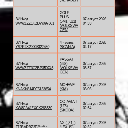
(
RENAULT
)
GOLF
PLUS
ВИНкод
07 август 2026
(5M1, 521)
WVWZZZ1KZDW097601
04:33
(
VOLKSWA
GEN
)
ВИНкод
4 - series
07 август 2026
YS2R4X20005322450
(
SCANIA
)
04:17
PASSAT
ВИНкод
(362)
07 август 2026
WVWZZZ3CZBP350745
(
VOLKSWA
03:37
GEN
)
ВИНкод
MOHAVE
07 август 2026
KNAKN814DF5133854
(
KIA
)
03:06
OCTAVIA II
ВИНкод
07 август 2026
(1Z3)
XW8CA41ZXCK263530
02:54
(
SKODA
)
ВИНкод
NX (_Z1_)
07 август 2026
JTJBARBZ3F2******
(
LEXUS
)
02:32