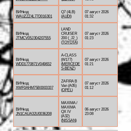
ВИНкод
Q7 (4LB)
07 август 2026
WAUZZZ4L77D016301
(
AUDI
)
01:32
LAND
ВИНкод
CRUISER
07 август 2026
JTMCV05J304207555
200 (_J2_)
01:23
(
TOYOTA
)
A-CLASS
ВИНкод
(W177)
07 август 2026
WDD1770871V049832
(
MERCEDE
01:21
S-BENZ
)
ZAFIRA B
ВИНкод
07 август 2026
Van (A05)
XWF0AHM75B0003337
01:12
(
OPEL
)
MAXIMA /
MAXIMA
ВИНкод
06 август 2026
QX IV
JN1CAUA32U0036208
23:08
(A32)
(
NISSAN
)