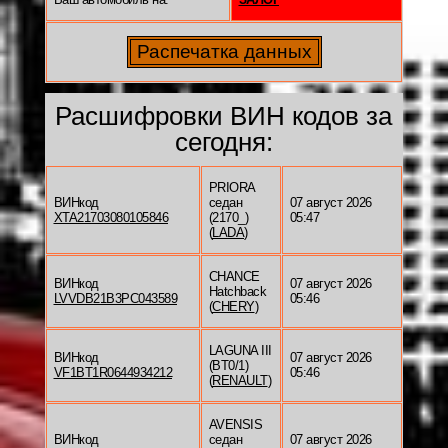
Расшифровки ВИН кодов за
сегодня:
PRIORA
ВИНкод
седан
07 август 2026
XTA21703080105846
(2170_)
05:47
(
LADA
)
CHANCE
ВИНкод
07 август 2026
Hatchback
LVVDB21B3PC043589
05:46
(
CHERY
)
LAGUNA III
ВИНкод
07 август 2026
(BT0/1)
VF1BT1R0644934212
05:46
(
RENAULT
)
AVENSIS
ВИНкод
седан
07 август 2026