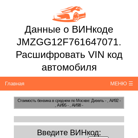
Данные о ВИНкоде
JMZGG12F761647071.
Расшифровать VIN код
автомобиля
Главная
МЕНЮ ☰
Стоимость бензина
в среднем по Москве: Дизель - , АИ92 -
, АИ95 - , АИ98 -
Введите ВИНкод: