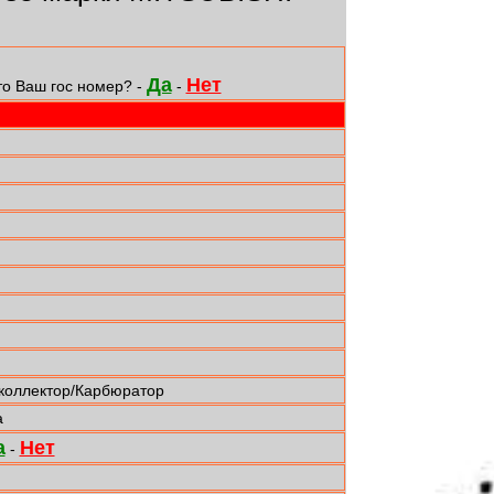
Да
Нет
то Ваш гос номер? -
-
 коллектор/Карбюратор
а
а
Нет
-