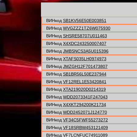
ВИНкод
SB1KV56E50E003851
ВИНкод
WVGZZZ1TZ6W075930
ВИНкод
SHSRE58707U011463
ВИНкод
X4XDC243250007407
ВИНкод
JMBSNCS3A5U015396
ВИНкод
XTAFS035LH0974973
ВИНкод
JMZGH12F701473807
ВИНкод
SB1BR56L50E237944
ВИНкод
VF12REL1E53420841
ВИНкод
XTA219020D0214319
ВИНкод
WDD2073341F247043
ВИНкод
X4XKT294200K21734
ВИНкод
WDD2452071J124770
ВИНкод
VF34C5FWF55273272
ВИНкод
VF18SRBW453121409
ВИНкод
VF7LCNFUC74911089