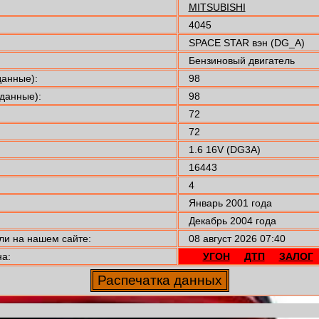
MITSUBISHI
4045
SPACE STAR вэн (DG_A)
Бензиновый двигатель
анные):
98
данные):
98
72
72
1.6 16V (DG3A)
16443
4
Январь 2001 года
Декабрь 2004 года
 на нашем сайте:
08 август 2026 07:40
а:
УГОН
ДТП
ЗАЛОГ