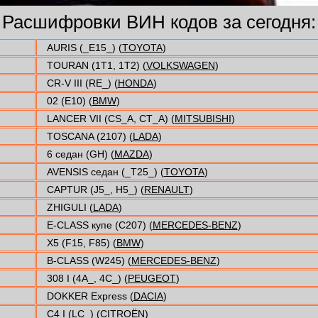
Расшифровки ВИН кодов за сегодня:
AURIS (_E15_) (
TOYOTA
)
TOURAN (1T1, 1T2) (
VOLKSWAGEN
)
CR-V III (RE_) (
HONDA
)
02 (E10) (
BMW
)
LANCER VII (CS_A, CT_A) (
MITSUBISHI
)
TOSCANA (2107) (
LADA
)
6 седан (GH) (
MAZDA
)
AVENSIS седан (_T25_) (
TOYOTA
)
CAPTUR (J5_, H5_) (
RENAULT
)
ZHIGULI (
LADA
)
E-CLASS купе (C207) (
MERCEDES-BENZ
)
X5 (F15, F85) (
BMW
)
B-CLASS (W245) (
MERCEDES-BENZ
)
308 I (4A_, 4C_) (
PEUGEOT
)
DOKKER Express (
DACIA
)
C4 I (LC_) (
CITROËN
)