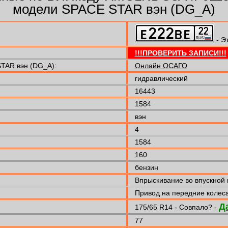
модели SPACE STAR вэн (DG_A)
- Э
!!!ПРОВЕРИТЬ ЗАПИСИ!!!
TAR вэн (DG_A):
Онлайн ОСАГО
гидравлический
16443
1584
вэн
4
1584
160
бензин
Впрыскивание во впускной
Привод на передние колес
Д
175/65 R14 - Совпало? -
77