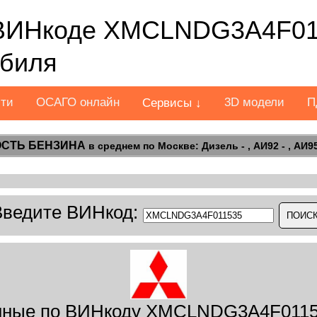
ВИНкоде XMCLNDG3A4F011
обиля
сти
ОСАГО онлайн
3D модели
П
Сервисы ↓
СТЬ БЕНЗИНА
в среднем по Москве: Дизель - , АИ92 - , АИ95 
Введите ВИНкод:
ные по ВИНкоду XMCLNDG3A4F0115