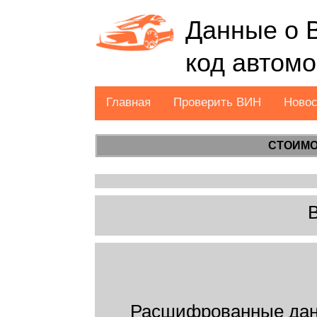
Данные о 
код автом
Главная
Проверить ВИН
Ново
СТОИМО
Расшифрованные дан