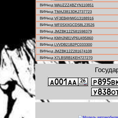
ВИНкод
WAUZZZ4BZYN110851
ВИНкод
TMAJ3813DKJ737723
ВИНкод
VF3EB4HWG13188916
ВИНкод
WF0SXXGCDS8L23526
ВИНкод
JMZBK12Z581598379
ВИНкод
KMHJN81VP6U495860
ВИНкод
LVVDB21B2PC033300
ВИНкод
JMZBK12Z281674108
ВИНкод
X7LBSRB1KEH727270
Госуда