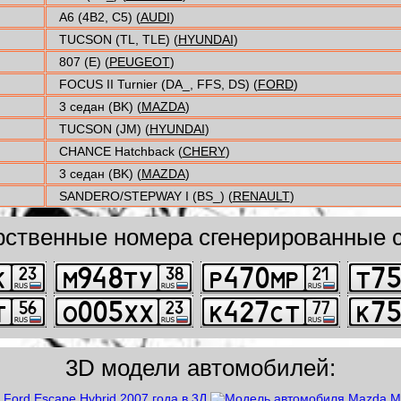
A6 (4B2, C5) (
AUDI
)
TUCSON (TL, TLE) (
HYUNDAI
)
807 (E) (
PEUGEOT
)
FOCUS II Turnier (DA_, FFS, DS) (
FORD
)
3 седан (BK) (
MAZDA
)
TUCSON (JM) (
HYUNDAI
)
CHANCE Hatchback (
CHERY
)
3 седан (BK) (
MAZDA
)
SANDERO/STEPWAY I (BS_) (
RENAULT
)
рственные номера сгенерированные с
3D модели автомобилей: