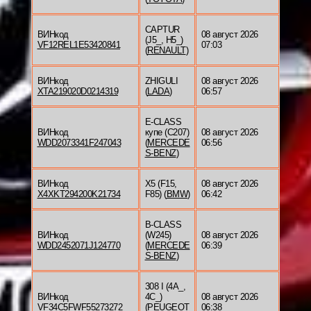
CAPTUR
ВИНкод
08 август 2026
(J5_, H5_)
VF12REL1E53420841
07:03
(
RENAULT
)
ВИНкод
ZHIGULI
08 август 2026
XTA219020D0214319
(
LADA
)
06:57
E-CLASS
ВИНкод
купе (C207)
08 август 2026
WDD2073341F247043
(
MERCEDE
06:56
S-BENZ
)
ВИНкод
X5 (F15,
08 август 2026
X4XKT294200K21734
F85) (
BMW
)
06:42
B-CLASS
ВИНкод
(W245)
08 август 2026
WDD2452071J124770
(
MERCEDE
06:39
S-BENZ
)
308 I (4A_,
ВИНкод
4C_)
08 август 2026
VF34C5FWF55273272
(
PEUGEOT
06:38