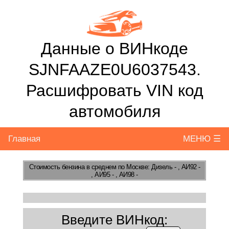
Данные о ВИНкоде
SJNFAAZE0U6037543.
Расшифровать VIN код
автомобиля
Главная
МЕНЮ ☰
Стоимость бензина
в среднем по Москве: Дизель - , АИ92 -
, АИ95 - , АИ98 -
Введите ВИНкод: