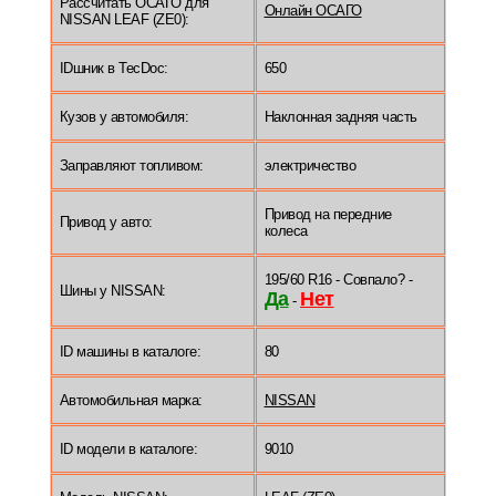
Рассчитать ОСАГО для
Онлайн ОСАГО
NISSAN LEAF (ZE0):
IDшник в TecDoc:
650
Кузов у автомобиля:
Наклонная задняя часть
Заправляют топливом:
электричество
Привод на передние
Привод у авто:
колеса
195/60 R16 - Совпало? -
Шины у NISSAN:
Да
Нет
-
ID машины в каталоге:
80
Автомобильная марка:
NISSAN
ID модели в каталоге:
9010