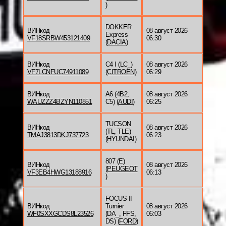
)
DOKKER
ВИНкод
08 август 2026
Express
VF18SRBW453121409
06:30
(
DACIA
)
ВИНкод
C4 I (LC_)
08 август 2026
VF7LCNFUC74911089
(
CITROËN
)
06:29
ВИНкод
A6 (4B2,
08 август 2026
WAUZZZ4BZYN110851
C5) (
AUDI
)
06:25
TUCSON
ВИНкод
08 август 2026
(TL, TLE)
TMAJ3813DKJ737723
06:23
(
HYUNDAI
)
807 (E)
ВИНкод
08 август 2026
(
PEUGEOT
VF3EB4HWG13188916
06:13
)
FOCUS II
ВИНкод
Turnier
08 август 2026
WF0SXXGCDS8L23526
(DA_, FFS,
06:03
DS) (
FORD
)