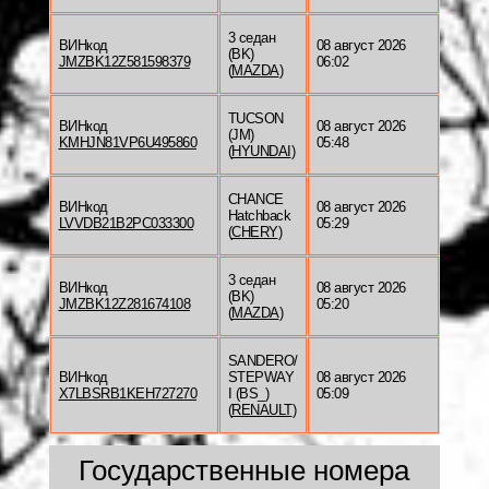
3 седан
ВИНкод
08 август 2026
(BK)
JMZBK12Z581598379
06:02
(
MAZDA
)
TUCSON
ВИНкод
08 август 2026
(JM)
KMHJN81VP6U495860
05:48
(
HYUNDAI
)
CHANCE
ВИНкод
08 август 2026
Hatchback
LVVDB21B2PC033300
05:29
(
CHERY
)
3 седан
ВИНкод
08 август 2026
(BK)
JMZBK12Z281674108
05:20
(
MAZDA
)
SANDERO/
ВИНкод
STEPWAY
08 август 2026
X7LBSRB1KEH727270
I (BS_)
05:09
(
RENAULT
)
Государственные номера