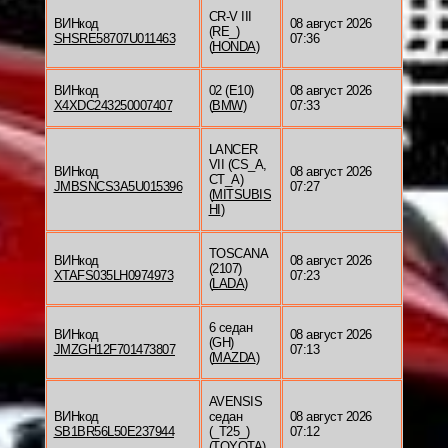
CR-V III
ВИНкод
08 август 2026
(RE_)
SHSRE58707U011463
07:36
(
HONDA
)
ВИНкод
02 (E10)
08 август 2026
X4XDC243250007407
(
BMW
)
07:33
LANCER
VII (CS_A,
ВИНкод
08 август 2026
CT_A)
JMBSNCS3A5U015396
07:27
(
MITSUBIS
HI
)
TOSCANA
ВИНкод
08 август 2026
(2107)
XTAFS035LH0974973
07:23
(
LADA
)
6 седан
ВИНкод
08 август 2026
(GH)
JMZGH12F701473807
07:13
(
MAZDA
)
AVENSIS
ВИНкод
седан
08 август 2026
SB1BR56L50E237944
(_T25_)
07:12
(
TOYOTA
)