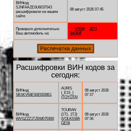
ВИНкод
SJNFAAZE0U6037543
08 август 2026 07:45
расшифровали на нашем
сайте:
Проверьте дополнительно
УГОН
ДТП
Ваш автомобиль на:
ЗАЛОГ
Расшифровки ВИН кодов за
сегодня:
AURIS
ВИНкод
08 август 2026
(_E15_)
SB1KV56E50E003851
07:37
(
TOYOTA
)
TOURAN
ВИНкод
(1T1, 1T2)
08 август 2026
WVGZZZ1TZ6W075930
(
VOLKSWA
07:36
GEN
)