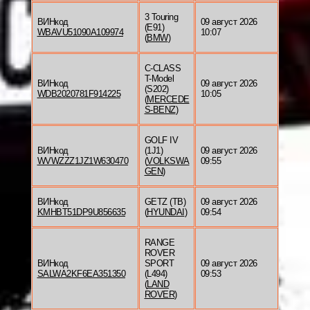
3 Touring
ВИНкод
09 август 2026
(E91)
WBAVU51090A109974
10:07
(
BMW
)
C-CLASS
T-Model
ВИНкод
09 август 2026
(S202)
WDB2020781F914225
10:05
(
MERCEDE
S-BENZ
)
GOLF IV
ВИНкод
(1J1)
09 август 2026
WVWZZZ1JZ1W630470
(
VOLKSWA
09:55
GEN
)
ВИНкод
GETZ (TB)
09 август 2026
KMHBT51DP9U856635
(
HYUNDAI
)
09:54
RANGE
ROVER
ВИНкод
SPORT
09 август 2026
SALWA2KF6EA351350
(L494)
09:53
(
LAND
ROVER
)