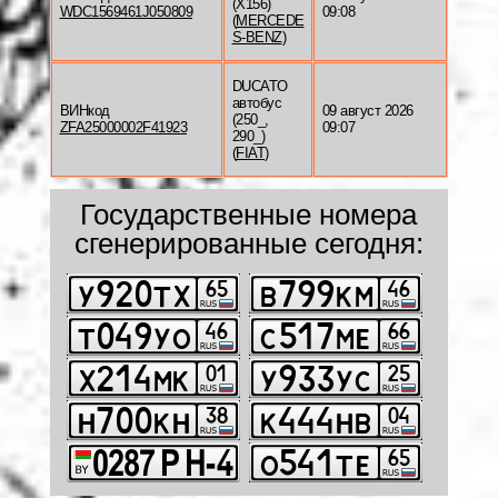
(X156)
WDC1569461J050809
09:08
(
MERCEDE
S-BENZ
)
DUCATO
автобус
ВИНкод
09 август 2026
(250_,
ZFA25000002F41923
09:07
290_)
(
FIAT
)
Государственные номера
сгенерированные сегодня: