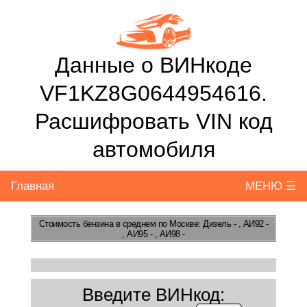
Данные о ВИНкоде
VF1KZ8G0644954616.
Расшифровать VIN код
автомобиля
Главная
МЕНЮ ☰
Стоимость бензина
в среднем по Москве: Дизель - , АИ92 -
, АИ95 - , АИ98 -
Введите ВИНкод: