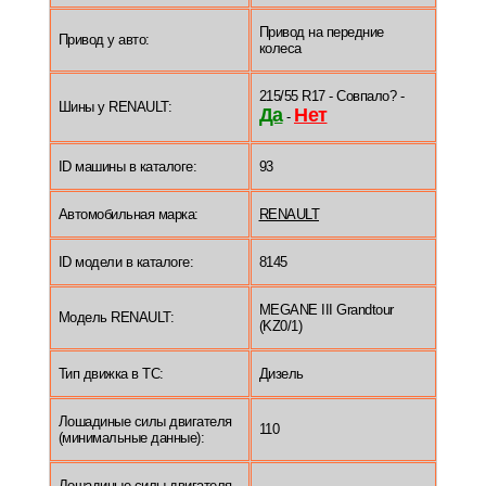
Привод на передние
Привод у авто:
колеса
215/55 R17 - Совпало? -
Шины у RENAULT:
Да
Нет
-
ID машины в каталоге:
93
Автомобильная марка:
RENAULT
ID модели в каталоге:
8145
MEGANE III Grandtour
Модель RENAULT:
(KZ0/1)
Тип движка в ТС:
Дизель
Лошадиные силы двигателя
110
(минимальные данные):
Лошадиные силы двигателя