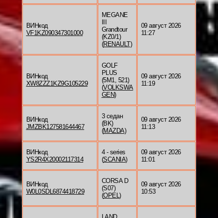
MEGANE
III
ВИНкод
09 август 2026
Grandtour
VF1KZ090347301000
11:27
(KZ0/1)
(
RENAULT
)
GOLF
PLUS
ВИНкод
09 август 2026
(5M1, 521)
XW8ZZZ1KZ9G105229
11:19
(
VOLKSWA
GEN
)
3 седан
ВИНкод
09 август 2026
(BK)
JMZBK127581644467
11:13
(
MAZDA
)
ВИНкод
4 - series
09 август 2026
YS2R4X20002117314
(
SCANIA
)
11:01
CORSA D
ВИНкод
09 август 2026
(S07)
W0L0SDL6874418729
10:53
(
OPEL
)
LAND