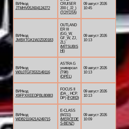
ВИНкод
CRUISER
09 август 2026
JTMHV05J604124272
200 (_J2_)
10:45
(
TOYOTA
)
OUTLAND
ER III
(GG_W,
ВИНкод
09 август 2026
GF_W, ZJ,
JMBXTGK1WJZ020183
10:13
ZL)
(
MITSUBIS
HI
)
ASTRA G
ВИНкод
универсал
09 август 2026
W0L0TGF3532149116
(T98)
10:13
(
OPEL
)
FOCUS II
ВИНкод
09 август 2026
(DA_, HCP,
X9FPXXEEDPBL80883
10:13
DP) (
FORD
)
E-CLASS
ВИНкод
(W211)
09 август 2026
WDB2110421A249715
(
MERCEDE
10:09
S-BENZ
)