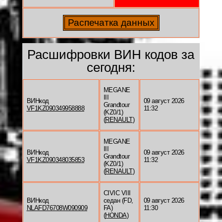
Расшифровки ВИН кодов за
сегодня:
MEGANE
III
ВИНкод
09 август 2026
Grandtour
VF1KZ090349958888
11:32
(KZ0/1)
(
RENAULT
)
MEGANE
III
ВИНкод
09 август 2026
Grandtour
VF1KZ090348035853
11:32
(KZ0/1)
(
RENAULT
)
CIVIC VIII
ВИНкод
седан (FD,
09 август 2026
NLAFD76708W090909
FA)
11:30
(
HONDA
)