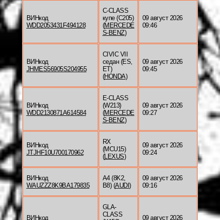
C-CLASS
ВИНкод
купе (C205)
09 август 2026
WDD2053431F494128
(
MERCEDE
09:46
S-BENZ
)
CIVIC VII
ВИНкод
седан (ES,
09 август 2026
JHMES56905S204955
ET)
09:45
(
HONDA
)
E-CLASS
ВИНкод
(W213)
09 август 2026
WDD2130871A614584
(
MERCEDE
09:27
S-BENZ
)
RX
ВИНкод
09 август 2026
(MCU15)
JTJHF10U700170962
09:24
(
LEXUS
)
ВИНкод
A4 (8K2,
09 август 2026
WAUZZZ8K9BA179835
B8) (
AUDI
)
09:16
GLA-
CLASS
ВИНкод
09 август 2026