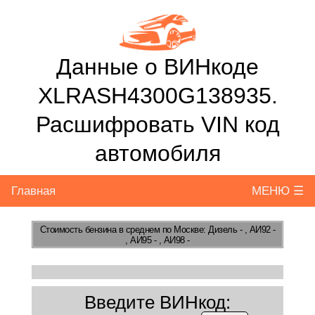
Данные о ВИНкоде
XLRASH4300G138935.
Расшифровать VIN код
автомобиля
Главная
МЕНЮ ☰
Стоимость бензина
в среднем по Москве: Дизель - , АИ92 -
, АИ95 - , АИ98 -
Введите ВИНкод: