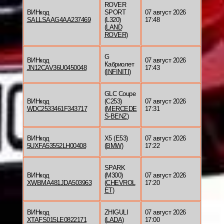
ROVER
ВИНкод
SPORT
07 август 2026
SALLSAAG4AA237469
(L320)
17:48
(
LAND
ROVER
)
G
ВИНкод
07 август 2026
Кабриолет
JN12CAV36U0450048
17:43
(
INFINITI
)
GLC Coupe
ВИНкод
(C253)
07 август 2026
WDC2533461F343717
(
MERCEDE
17:31
S-BENZ
)
ВИНкод
X5 (E53)
07 август 2026
5UXFA53552LH00408
(
BMW
)
17:22
SPARK
ВИНкод
(M300)
07 август 2026
XWBMA481JDA503963
(
CHEVROL
17:20
ET
)
ВИНкод
ZHIGULI
07 август 2026
XTAFS015LE0822171
(
LADA
)
17:00