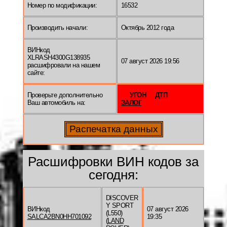
Номер по модификации:
16532
Производить начали:
Октябрь 2012 года
ВИНкод
XLRASH4300G138935
07 август 2026 19:56
расшифровали на нашем
сайте:
Проверьте дополнительно
УГОН
ДТП
Ваш автомобиль на:
ЗАЛОГ
Расшифровки ВИН кодов за
сегодня:
DISCOVER
Y SPORT
ВИНкод
07 август 2026
(L550)
SALCA2BN0HH701092
19:35
(
LAND