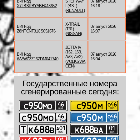
ВИНкод
STEPWAY
07 август 2026
X7LBSRBYABH418652
I (BS_)
16:16
(
RENAULT
)
X-TRAIL
ВИНкод
07 август 2026
(T31)
Z8NTCNT31CS051676
16:07
(
NISSAN
)
JETTA IV
(162, 163,
ВИНкод
07 август 2026
AV3, AV2)
WVWZZZ16ZDM041740
16:04
(
VOLKSWA
GEN
)
Государственные номера
сгенерированные сегодня: