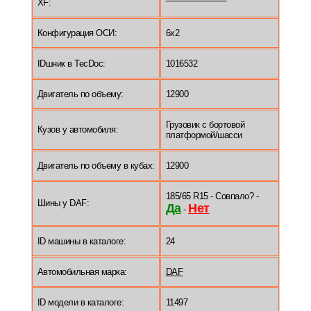
XF:
Конфигурация ОСИ:
6x2
IDшник в TecDoc:
1016532
Двигатель по объему:
12900
Грузовик c бортовой
Кузов у автомобиля:
платформой/шасси
Двигатель по объему в кубах:
12900
185/65 R15 - Совпало? -
Шины у DAF:
Да
Нет
-
ID машины в каталоге:
24
Автомобильная марка:
DAF
ID модели в каталоге:
11497