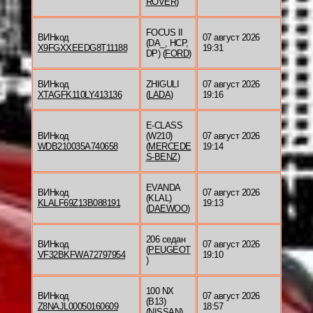
ROVER
)
FOCUS II
ВИНкод
07 август 2026
(DA_, HCP,
X9FGXXEEDG8T11188
19:31
DP) (
FORD
)
ВИНкод
ZHIGULI
07 август 2026
XTAGFK110LY413136
(
LADA
)
19:16
E-CLASS
ВИНкод
(W210)
07 август 2026
WDB210035A740658
(
MERCEDE
19:14
S-BENZ
)
EVANDA
ВИНкод
07 август 2026
(KLAL)
KLALF69Z13B088191
19:13
(
DAEWOO
)
206 седан
ВИНкод
07 август 2026
(
PEUGEOT
VF32BKFWA72797954
19:10
)
100 NX
ВИНкод
07 август 2026
(B13)
Z8NAJL00050160609
18:57
(
NISSAN
)