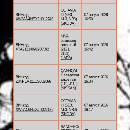
OCTAVIA
ВИНкод
III (5E3,
07 август 2026
XW8AN4NEXJH012746
NL3, NR3)
16:59
(
SKODA
)
NIVA
вездеход
ВИНкод
закрытый
07 август 2026
XTA21214091930592
(2121,
16:42
2131)
(
LADA
)
QASHQAI
II вездеход
ВИНкод
07 август 2026
закрытый
Z8NFEAJ11ES032866
16:34
(J11, J11_)
(
NISSAN
)
OCTAVIA
ВИНкод
III (5E3,
07 август 2026
XW8AC6NEXJH022128
NL3, NR3)
16:17
(
SKODA
)
SANDERO/