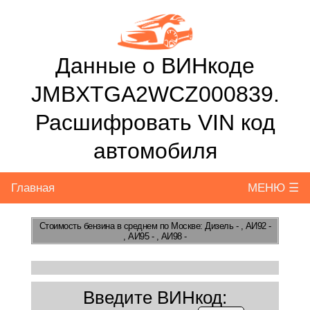
Данные о ВИНкоде
JMBXTGA2WCZ000839.
Расшифровать VIN код
автомобиля
Главная
МЕНЮ ☰
Стоимость бензина
в среднем по Москве: Дизель - , АИ92 -
, АИ95 - , АИ98 -
Введите ВИНкод: