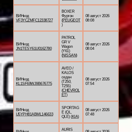
BOXER
ВИНкод
Фургон
08 август 2026
VF3YCZMFC12338727
(
PEUGEOT
08:08
)
PATROL
GR V
ВИНкод
08 август 2026
Wagon
JN1TESY61U0162780
08:04
(Y61)
(
NISSAN
)
AVEO /
KALOS
седан
ВИНкод
08 август 2026
(T250,
KL1SF69WJ9B676775
07:54
T255)
(
CHEVROL
ET
)
SPORTAG
ВИНкод
08 август 2026
E (QL,
U5YPH81ABML146633
07:48
QLE) (
KIA
)
AURIS
ВИНкод
08 август 2026