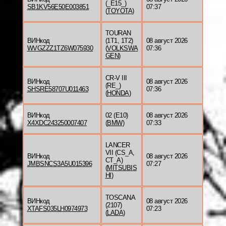
(_E15_)
SB1KV56E50E003851
07:37
(
TOYOTA
)
TOURAN
ВИНкод
(1T1, 1T2)
08 август 2026
WVGZZZ1TZ6W075930
(
VOLKSWA
07:36
GEN
)
CR-V III
ВИНкод
08 август 2026
(RE_)
SHSRE58707U011463
07:36
(
HONDA
)
ВИНкод
02 (E10)
08 август 2026
X4XDC243250007407
(
BMW
)
07:33
LANCER
VII (CS_A,
ВИНкод
08 август 2026
CT_A)
JMBSNCS3A5U015396
07:27
(
MITSUBIS
HI
)
TOSCANA
ВИНкод
08 август 2026
(2107)
XTAFS035LH0974973
07:23
(
LADA
)