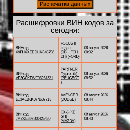
Расшифровки ВИН кодов за
сегодня:
FOCUS II
ВИНкод
седан
08 август 2026
X9FHXXEEDHAG46758
(DB_, FCH,
09:02
DH) (
FORD
)
PARTNER
ВИНкод
Фургон (5)
08 август 2026
VF3GCKFWC96261321
(
PEUGEOT
08:52
)
ВИНкод
AVENGER
08 август 2026
1C3ACB6K07N637715
(
DODGE
)
08:44
CX-5 (KE,
ВИНкод
08 август 2026
GH)
JMZKE897800425430
08:43
(
MAZDA
)