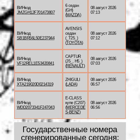
6 седан
ВИНкод
08 август 2026
(GH)
JMZGH12F701473807
07:13
(
MAZDA
)
AVENSIS
ВИНкод
седан
08 август 2026
SB1BR56L50E237944
(_T25_)
07:12
(
TOYOTA
)
CAPTUR
ВИНкод
08 август 2026
(J5_, H5_)
VF12REL1E53420841
07:03
(
RENAULT
)
ВИНкод
ZHIGULI
08 август 2026
XTA219020D0214319
(
LADA
)
06:57
E-CLASS
ВИНкод
купе (C207)
08 август 2026
WDD2073341F247043
(
MERCEDE
06:56
S-BENZ
)
Государственные номера
сгенерированные сегодня: