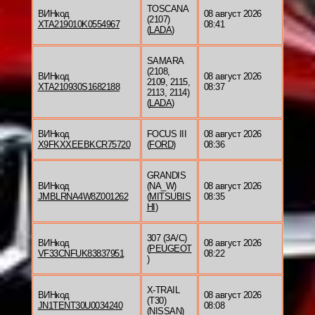
TOSCANA
ВИНкод
08 август 2026
(2107)
XTA219010K0554967
08:41
(
LADA
)
SAMARA
(2108,
ВИНкод
08 август 2026
2109, 2115,
XTA210930S1682188
08:37
2113, 2114)
(
LADA
)
ВИНкод
FOCUS III
08 август 2026
X9FKXXEEBKCR75720
(
FORD
)
08:36
GRANDIS
ВИНкод
(NA_W)
08 август 2026
JMBLRNA4W8Z001262
(
MITSUBIS
08:35
HI
)
307 (3A/C)
ВИНкод
08 август 2026
(
PEUGEOT
VF33CNFUK83837951
08:22
)
X-TRAIL
ВИНкод
08 август 2026
(T30)
JN1TENT30U0034240
08:08
(
NISSAN
)