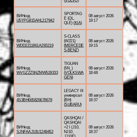
(
VOLVO
)
SPORTAG
ВИНкод
08 август 2026
E (QL,
U5YPG815AHL217942
19:17
QLE) (
KIA
)
S-CLASS
ВИНкод
(W221)
08 август 2026
WDD2211861A293219
(
MERCEDE
19:15
S-BENZ
)
TIGUAN
ВИНкод
(5N_)
08 август 2026
WVGZZZ5NZMW529333
(
VOLKSWA
18:48
GEN
)
LEGACY III
ВИНкод
универсал
08 август 2026
4S3BH665826678678
(BH)
18:37
(
SUBARU
)
QASHQAI /
QASHQAI
ВИНкод
+2 I (J10,
08 август 2026
SJNFAAJ10U1249452
NJ10,
18:37
JJ10E)