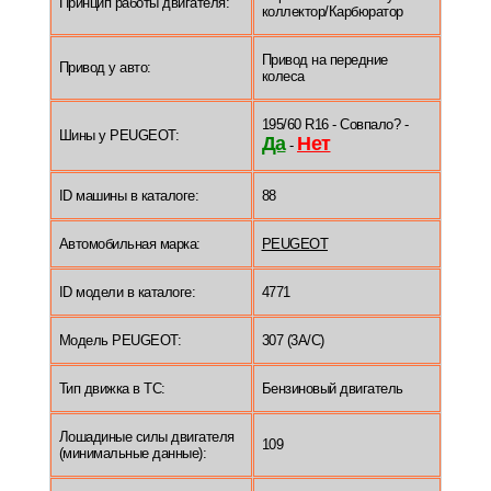
Принцип работы двигателя:
коллектор/Карбюратор
Привод на передние
Привод у авто:
колеса
195/60 R16 - Совпало? -
Шины у PEUGEOT:
Да
Нет
-
ID машины в каталоге:
88
Автомобильная марка:
PEUGEOT
ID модели в каталоге:
4771
Модель PEUGEOT:
307 (3A/C)
Тип движка в ТС:
Бензиновый двигатель
Лошадиные силы двигателя
109
(минимальные данные):