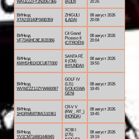
WAUZZZFY2N2067366
(
AUDI
)
20:26
ВИНкод
ZHIGULI
08 август 2026
XTA219140P0490359
(
LADA
)
20:08
C4 Grand
ВИНкод
08 август 2026
Picasso II
VF73A9HC8EJ633386
20:04
(
CITROËN
)
SANTA FÉ
ВИНкод
08 август 2026
II (CM)
KMHSH81XDCU877000
19:50
(
HYUNDAI
)
GOLF IV
ВИНкод
(1J1)
08 август 2026
WVWZZZ1JZYW460097
(
VOLKSWA
19:45
GEN
)
CR-V V
ВИНкод
08 август 2026
(RW_, RT_)
1HGRW6870ML510361
19:45
(
HONDA
)
XC90 I
ВИНкод
08 август 2026
(275)
YV1CM714681446945
19:19