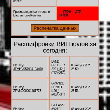
сайте:
Проверьте дополнительно
УГОН
ДТП
Ваш автомобиль на:
ЗАЛОГ
Расшифровки ВИН кодов за
сегодня:
LAND
ВИНкод
CRUISER
08 август 2026
JTMHV05J904103450
200 (_J2_)
23:59
(
TOYOTA
)
GRANDE
ВИНкод
PUNTO
08 август 2026
ZFA19900001401778
(199_)
23:53
(
ABARTH
)
E-CLASS
ВИНкод
(W211)
08 август 2026