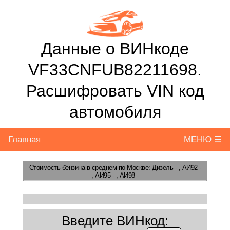
Данные о ВИНкоде
VF33CNFUB82211698.
Расшифровать VIN код
автомобиля
Главная
МЕНЮ ☰
Стоимость бензина
в среднем по Москве: Дизель - , АИ92 -
, АИ95 - , АИ98 -
Введите ВИНкод: