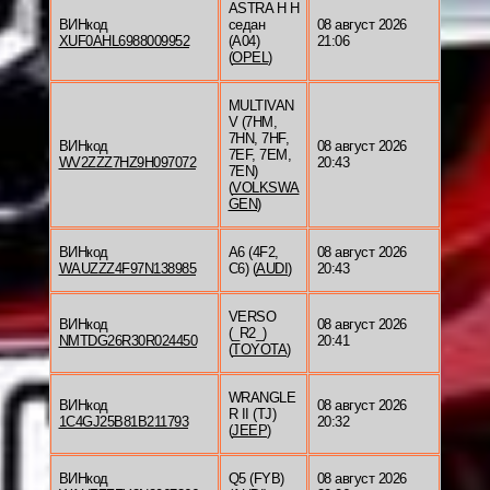
ASTRA H H
ВИНкод
седан
08 август 2026
XUF0AHL6988009952
(A04)
21:06
(
OPEL
)
MULTIVAN
V (7HM,
7HN, 7HF,
ВИНкод
08 август 2026
7EF, 7EM,
WV2ZZZ7HZ9H097072
20:43
7EN)
(
VOLKSWA
GEN
)
ВИНкод
A6 (4F2,
08 август 2026
WAUZZZ4F97N138985
C6) (
AUDI
)
20:43
VERSO
ВИНкод
08 август 2026
(_R2_)
NMTDG26R30R024450
20:41
(
TOYOTA
)
WRANGLE
ВИНкод
08 август 2026
R II (TJ)
1C4GJ25B81B211793
20:32
(
JEEP
)
ВИНкод
Q5 (FYB)
08 август 2026