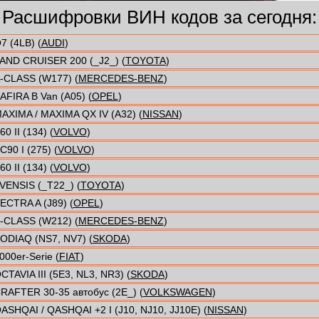
Расшифровки ВИН кодов за сегодня:
7 (4LB) (
AUDI
)
AND CRUISER 200 (_J2_) (
TOYOTA
)
-CLASS (W177) (
MERCEDES-BENZ
)
AFIRA B Van (A05) (
OPEL
)
AXIMA / MAXIMA QX IV (A32) (
NISSAN
)
60 II (134) (
VOLVO
)
C90 I (275) (
VOLVO
)
60 II (134) (
VOLVO
)
VENSIS (_T22_) (
TOYOTA
)
ECTRA A (J89) (
OPEL
)
-CLASS (W212) (
MERCEDES-BENZ
)
ODIAQ (NS7, NV7) (
SKODA
)
000er-Serie (
FIAT
)
CTAVIA III (5E3, NL3, NR3) (
SKODA
)
RAFTER 30-35 автобус (2E_) (
VOLKSWAGEN
)
ASHQAI / QASHQAI +2 I (J10, NJ10, JJ10E) (
NISSAN
)