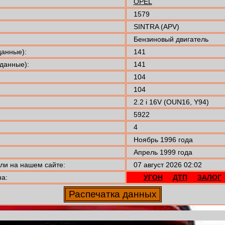
OPEL
1579
SINTRA (APV)
Бензиновый двигатель
анные):
141
данные):
141
104
104
2.2 i 16V (OUN16, Y94)
5922
4
Ноябрь 1996 года
Апрель 1999 года
и на нашем сайте:
07 август 2026 02:02
а:
УГОН
ДТП
ЗАЛОГ