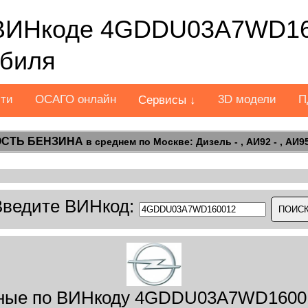
ВИНкоде 4GDDU03A7WD16
обиля
сти
ОСАГО онлайн
3D модели
П
Сервисы ↓
СТЬ БЕНЗИНА
в среднем по Москве: Дизель - , АИ92 - , АИ95 
Введите ВИНкод:
ные по ВИНкоду 4GDDU03A7WD16001