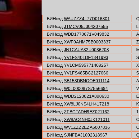
ВИНкод
WAUZZZ4L77D016301
Q
ВИНкод
JTMCV05J304207555
L
ВИНкод
WDD1770871V049832
A
ВИНкод
XWF0AHM75B0003337
Z
ВИНкод
JN1CAUA32U0036208
M
ВИНкод
YV1FS40LDF1341993
S
ВИНкод
YV1CM595771409257
X
ВИНкод
YV1FS485BC2127666
S
ВИНкод
SB153DBNOOE011114
A
ВИНкод
W0L000087S7556694
V
ВИНкод
WDD2120821A890630
E
ВИНкод
XW8LJ6NS4LH417218
K
ВИНкод
ZFBCFADH9EZ021162
1
ВИНкод
XW8AC4NH0JK121011
O
ВИНкод
WV1ZZZ2EZA6007836
C
ВИНкод
SJNFBAJ1002318967
Q