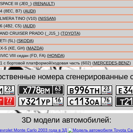
SPACE III (JE0_) (
RENAULT
)
4 (8EC, B7) (
AUDI
)
LMERA TINO (V10) (
NISSAN
)
6 (4B2, C5) (
AUDI
)
AND CRUISER PRADO (_J15_) (
TOYOTA
)
ETI (5L) (
SKODA
)
X-5 (KE, GH) (
MAZDA
)
IVIC VIII седан (FD, FA) (
HONDA
)
1 c бортовой платформой/ходовая часть (602) (
MERCEDES-BENZ
)
рственные номера сгенерированные с
3D модели автомобилей: