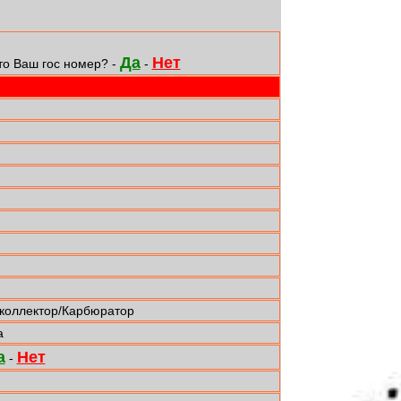
Да
Нет
то Ваш гос номер? -
-
 коллектор/Карбюратор
а
а
Нет
-