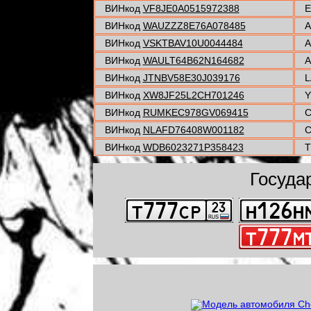
ВИНкод
VF8JE0A0515972388
E
ВИНкод
WAUZZZ8E76A078485
A
ВИНкод
VSKTBAV10U0044484
A
ВИНкод
WAULT64B62N164682
A
ВИНкод
JTNBV58E30J039176
L
ВИНкод
XW8JF25L2CH701246
Y
ВИНкод
RUMKEC978GV069415
C
ВИНкод
NLAFD76408W001182
C
ВИНкод
WDB6023271P358423
T
Госуда