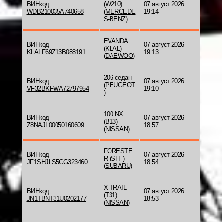
ВИНкод
(W210)
07 август 2026
WDB210035A740658
(
MERCEDE
19:14
S-BENZ
)
EVANDA
ВИНкод
07 август 2026
(KLAL)
KLALF69Z13B088191
19:13
(
DAEWOO
)
206 седан
ВИНкод
07 август 2026
(
PEUGEOT
VF32BKFWA72797954
19:10
)
100 NX
ВИНкод
07 август 2026
(B13)
Z8NAJL00050160609
18:57
(
NISSAN
)
FORESTE
ВИНкод
07 август 2026
R (SH_)
JF1SHJLS5CG323460
18:54
(
SUBARU
)
X-TRAIL
ВИНкод
07 август 2026
(T31)
JN1TBNT31U0202177
18:53
(
NISSAN
)