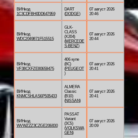
ВИНкод
DART
07 август 2026
1C3CDFBH0DD647959
(
DODGE
)
20:46
GLK-
CLASS
ВИНкод
07 август 2026
(X204)
WDC2049871F515515
20:44
(
MERCEDE
S-BENZ
)
406 купе
ВИНкод
(8C)
07 август 2026
VF38CXFZE80659475
(
PEUGEOT
20:41
)
ALMERA
ВИНкод
Classic
07 август 2026
KNMCSHLAS6P505433
(B10)
20:41
(
NISSAN
)
PASSAT
Variant
ВИНкод
07 август 2026
(3C5)
WVWZZZ3CZGE206830
20:09
(
VOLKSWA
GEN
)