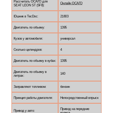
Рассчитать ОСАГО для
Онлайн ОСАГО
SEAT LEON ST (5F8):
IDшник в TecDoc:
21803
Двигатель по объему:
1395
Кузов у автомобиля:
универсал
Сколько цилиндров:
4
Двигатель по объему в кубах:
1395
Двигатель по объему в
140
литрах:
Заправляют топливом:
бензин
Принцип работы двигателя:
Непосредственный впрыск
Привод на передние
Привод у авто:
колеса