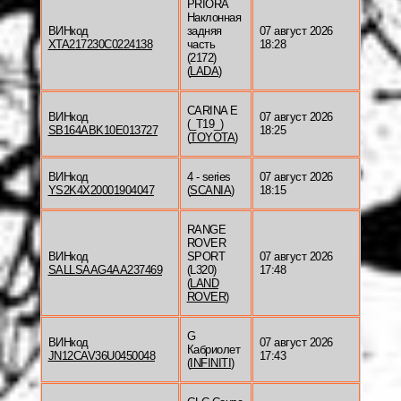
PRIORA
Наклонная
ВИНкод
задняя
07 август 2026
XTA217230C0224138
часть
18:28
(2172)
(
LADA
)
CARINA E
ВИНкод
07 август 2026
(_T19_)
SB164ABK10E013727
18:25
(
TOYOTA
)
ВИНкод
4 - series
07 август 2026
YS2K4X20001904047
(
SCANIA
)
18:15
RANGE
ROVER
ВИНкод
SPORT
07 август 2026
SALLSAAG4AA237469
(L320)
17:48
(
LAND
ROVER
)
G
ВИНкод
07 август 2026
Кабриолет
JN12CAV36U0450048
17:43
(
INFINITI
)