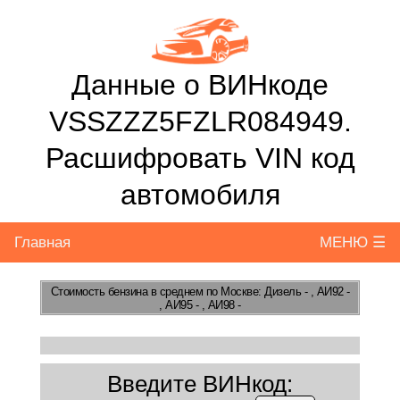
Данные о ВИНкоде
VSSZZZ5FZLR084949.
Расшифровать VIN код
автомобиля
Главная
МЕНЮ ☰
Стоимость бензина
в среднем по Москве: Дизель - , АИ92 -
, АИ95 - , АИ98 -
Введите ВИНкод: