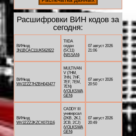
Расшифровки ВИН кодов за
сегодня:
TIIDA
ВИНкод
седан
07 август 2026
3N1BCAC11UK562822
(SC11)
21:06
(
NISSAN
)
MULTIVAN
V (7HM,
7HN, 7HF,
ВИНкод
07 август 2026
7EF, 7EM,
WV2ZZZ7HZBH043477
20:50
7EN)
(
VOLKSWA
GEN
)
CADDY III
универсал
ВИНкод
(2KB, 2KJ,
07 август 2026
WV2ZZZ2KZCX073116
2CB, 2CJ)
20:49
(
VOLKSWA
GEN
)