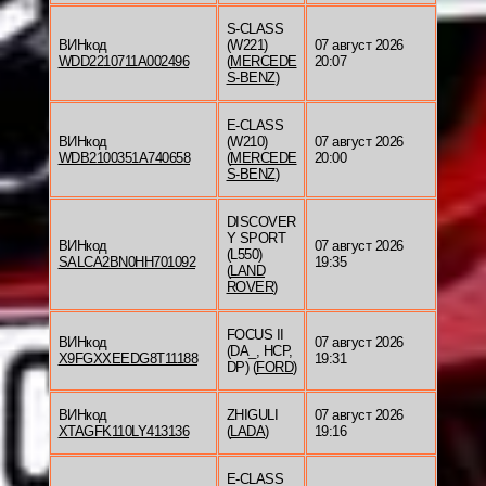
S-CLASS
ВИНкод
(W221)
07 август 2026
WDD2210711A002496
(
MERCEDE
20:07
S-BENZ
)
E-CLASS
ВИНкод
(W210)
07 август 2026
WDB2100351A740658
(
MERCEDE
20:00
S-BENZ
)
DISCOVER
Y SPORT
ВИНкод
07 август 2026
(L550)
SALCA2BN0HH701092
19:35
(
LAND
ROVER
)
FOCUS II
ВИНкод
07 август 2026
(DA_, HCP,
X9FGXXEEDG8T11188
19:31
DP) (
FORD
)
ВИНкод
ZHIGULI
07 август 2026
XTAGFK110LY413136
(
LADA
)
19:16
E-CLASS