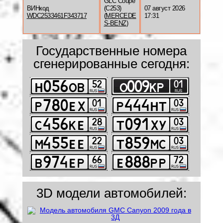
GLC Coupe
ВИНкод
(C253)
07 август 2026
WDC2533461F343717
(
MERCEDE
17:31
S-BENZ
)
Государственные номера
сгенерированные сегодня:
3D модели автомобилей: