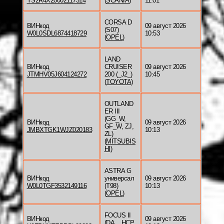
YS2R4X20002117314
(
SCANIA
)
11:01
CORSA D
ВИНкод
09 август 2026
(S07)
W0L0SDL6874418729
10:53
(
OPEL
)
LAND
ВИНкод
CRUISER
09 август 2026
JTMHV05J604124272
200 (_J2_)
10:45
(
TOYOTA
)
OUTLAND
ER III
(GG_W,
ВИНкод
09 август 2026
GF_W, ZJ,
JMBXTGK1WJZ020183
10:13
ZL)
(
MITSUBIS
HI
)
ASTRA G
ВИНкод
универсал
09 август 2026
W0L0TGF3532149116
(T98)
10:13
(
OPEL
)
FOCUS II
ВИНкод
09 август 2026
(DA_, HCP,