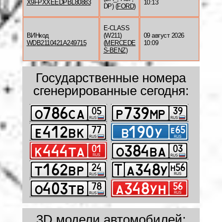
X9FPXXEEDPBL80883
10:13
DP) (
FORD
)
E-CLASS
ВИНкод
(W211)
09 август 2026
WDB2110421A249715
(
MERCEDE
10:09
S-BENZ
)
Государственные номера
сгенерированные сегодня:
3D модели автомобилей: