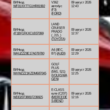
ВИНкод
V362
09 август 2026
WF01XXTTG1HR81992
автобус
12:43
(F3)
(
FORD
)
LAND
CRUISER
ВИНкод
09 август 2026
PRADO
4T1BF1FKXCU037099
12:37
(_J15_)
(
TOYOTA
)
ВИНкод
A4 (8EC,
09 август 2026
WAUZZZ8E17A079780
B7) (
AUDI
)
12:29
GOLF
PLUS
ВИНкод
09 август 2026
(5M1, 521)
WVWZZZ1KZDM687045
12:25
(
VOLKSWA
GEN
)
E-CLASS
ВИНкод
купе (C207)
09 август 2026
WDD2073881F239925
(
MERCEDE
12:16
S-BENZ
)