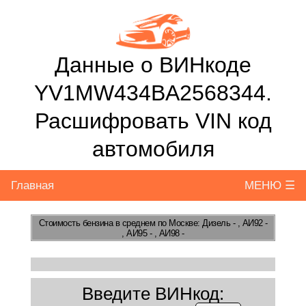
Данные о ВИНкоде
YV1MW434BA2568344.
Расшифровать VIN код
автомобиля
Главная
МЕНЮ ☰
Стоимость бензина
в среднем по Москве: Дизель - , АИ92 -
, АИ95 - , АИ98 -
Введите ВИНкод: