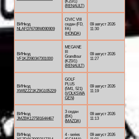
(KZ0/1)
(
RENAULT
)
CIVIC VIII
ВИНкод
седан (FD,
09 август 2026
NLAFD76708W090909
FA)
11:30
(
HONDA
)
MEGANE
III
ВИНкод
09 август 2026
Grandtour
VF1KZ090347301000
11:27
(KZ0/1)
(
RENAULT
)
GOLF
PLUS
ВИНкод
09 август 2026
(5M1, 521)
XW8ZZZ1KZ9G105229
11:19
(
VOLKSWA
GEN
)
3 седан
ВИНкод
09 август 2026
(BK)
JMZBK127581644467
11:13
(
MAZDA
)
ВИНкод
4 - series
09 август 2026