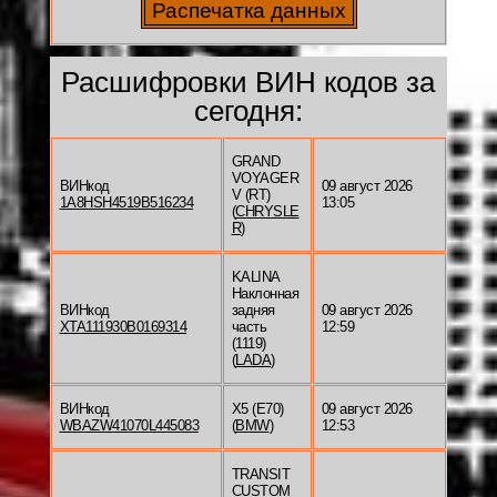
Расшифровки ВИН кодов за
сегодня:
GRAND
VOYAGER
ВИНкод
09 август 2026
V (RT)
1A8HSH4519B516234
13:05
(
CHRYSLE
R
)
KALINA
Наклонная
ВИНкод
задняя
09 август 2026
XTA111930B0169314
часть
12:59
(1119)
(
LADA
)
ВИНкод
X5 (E70)
09 август 2026
WBAZW41070L445083
(
BMW
)
12:53
TRANSIT
CUSTOM