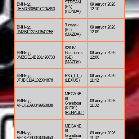
STREAM
ВИНкод
09 август 2026
(RN)
JHMRN38501C204860
12:10
(
HONDA
)
3 седан
ВИНкод
09 август 2026
(BL)
JMZBL12Z511541256
12:09
(
MAZDA
)
626 IV
ВИНкод
Hatchback
09 август 2026
JMZGE14B201490733
(GE)
12:00
(
MAZDA
)
ВИНкод
RX (_L1_)
09 август 2026
JTJBC11A102004878
(
LEXUS
)
11:42
MEGANE
III
ВИНкод
09 август 2026
Grandtour
VF1KZ090349958888
11:32
(KZ0/1)
(
RENAULT
)
MEGANE
III
ВИНкод
09 август 2026
Grandtour
VF1KZ090348035853
11:32