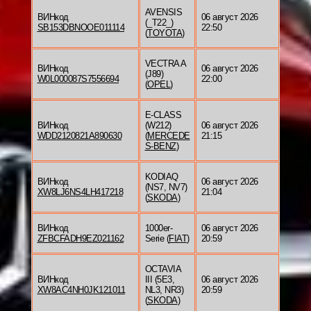
AVENSIS
ВИНкод
06 август 2026
(_T22_)
SB153DBNOOE011114
22:50
(
TOYOTA
)
VECTRA A
ВИНкод
06 август 2026
(J89)
W0L000087S7556694
22:00
(
OPEL
)
E-CLASS
ВИНкод
(W212)
06 август 2026
WDD2120821A890630
(
MERCEDE
21:15
S-BENZ
)
KODIAQ
ВИНкод
06 август 2026
(NS7, NV7)
XW8LJ6NS4LH417218
21:04
(
SKODA
)
ВИНкод
1000er-
06 август 2026
ZFBCFADH9EZ021162
Serie (
FIAT
)
20:59
OCTAVIA
ВИНкод
III (5E3,
06 август 2026
XW8AC4NH0JK121011
NL3, NR3)
20:59
(
SKODA
)