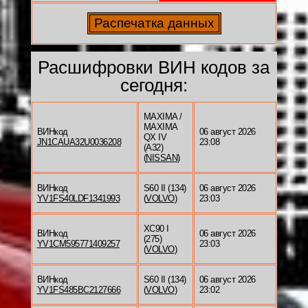
Расшифровки ВИН кодов за
сегодня:
MAXIMA /
MAXIMA
ВИНкод
06 август 2026
QX IV
JN1CAUA32U0036208
23:08
(A32)
(
NISSAN
)
ВИНкод
S60 II (134)
06 август 2026
YV1FS40LDF1341993
(
VOLVO
)
23:03
XC90 I
ВИНкод
06 август 2026
(275)
YV1CM595771409257
23:03
(
VOLVO
)
ВИНкод
S60 II (134)
06 август 2026
YV1FS485BC2127666
(
VOLVO
)
23:02