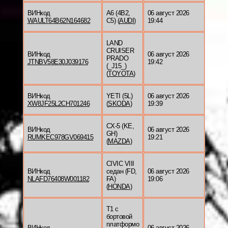
ВИНкод
A6 (4B2,
06 август 2026
WAULT64B62N164682
C5) (
AUDI
)
19:44
LAND
CRUISER
ВИНкод
06 август 2026
PRADO
JTNBV58E30J039176
19:42
(_J15_)
(
TOYOTA
)
ВИНкод
YETI (5L)
06 август 2026
XW8JF25L2CH701246
(
SKODA
)
19:39
CX-5 (KE,
ВИНкод
06 август 2026
GH)
RUMKEC978GV069415
19:21
(
MAZDA
)
CIVIC VIII
ВИНкод
седан (FD,
06 август 2026
NLAFD76408W001182
FA)
19:06
(
HONDA
)
T1 c
бортовой
платформо
ВИНкод
06 август 2026