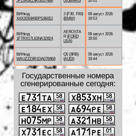
JF1SK9LL5KG027488
(
SUBARU
)
20:01
ВИНкод
3 (F30, F80)
09 август 2026
X4X3D59490PS96652
(
BMW
)
19:53
AEROSTA
ВИНкод
09 август 2026
R (
FORD
1FTRX17L63NA32824
19:50
USA
)
ВИНкод
Q5 (8RB)
09 август 2026
WAUZZZ8R1DA078868
(
AUDI
)
19:44
Государственные номера
сгенерированные сегодня: