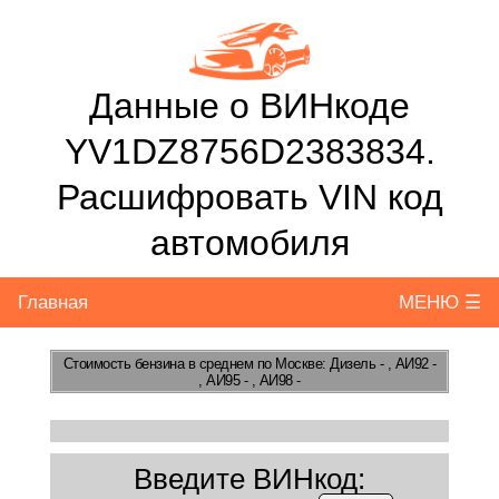
Данные о ВИНкоде
YV1DZ8756D2383834.
Расшифровать VIN код
автомобиля
Главная
МЕНЮ ☰
Стоимость бензина
в среднем по Москве: Дизель - , АИ92 -
, АИ95 - , АИ98 -
Введите ВИНкод: