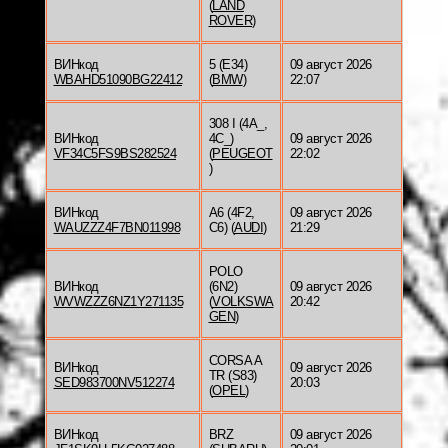
(
LAND
ROVER
)
ВИНкод
5 (E34)
09 август 2026
WBAHD51090BG22412
(
BMW
)
22:07
308 I (4A_,
ВИНкод
4C_)
09 август 2026
VF34C5FS9BS282524
(
PEUGEOT
22:02
)
ВИНкод
A6 (4F2,
09 август 2026
WAUZZZ4F7BN011998
C6) (
AUDI
)
21:29
POLO
ВИНкод
(6N2)
09 август 2026
WVWZZZ6NZ1Y271135
(
VOLKSWA
20:42
GEN
)
CORSA A
ВИНкод
09 август 2026
TR (S83)
SED983700NV512274
20:03
(
OPEL
)
ВИНкод
BRZ
09 август 2026