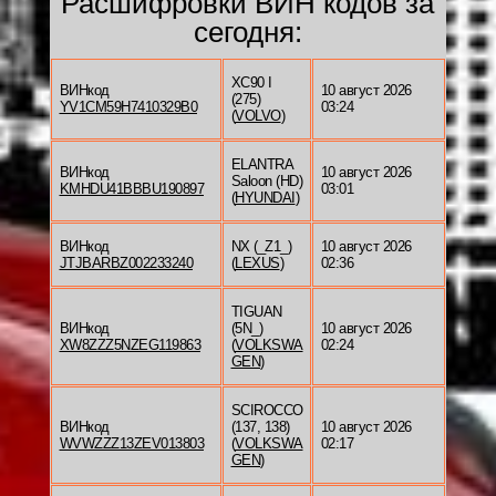
Расшифровки ВИН кодов за
сегодня:
XC90 I
ВИНкод
10 август 2026
(275)
YV1CM59H7410329B0
03:24
(
VOLVO
)
ELANTRA
ВИНкод
10 август 2026
Saloon (HD)
KMHDU41BBBU190897
03:01
(
HYUNDAI
)
ВИНкод
NX (_Z1_)
10 август 2026
JTJBARBZ002233240
(
LEXUS
)
02:36
TIGUAN
ВИНкод
(5N_)
10 август 2026
XW8ZZZ5NZEG119863
(
VOLKSWA
02:24
GEN
)
SCIROCCO
ВИНкод
(137, 138)
10 август 2026
WVWZZZ13ZEV013803
(
VOLKSWA
02:17
GEN
)