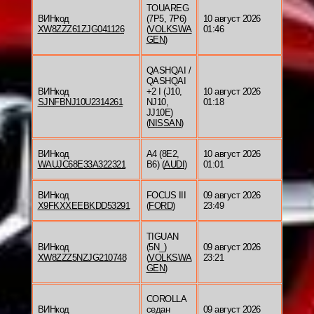
TOUAREG
ВИНкод
(7P5, 7P6)
10 август 2026
XW8ZZZ61ZJG041126
(
VOLKSWA
01:46
GEN
)
QASHQAI /
QASHQAI
ВИНкод
+2 I (J10,
10 август 2026
SJNFBNJ10U2314261
NJ10,
01:18
JJ10E)
(
NISSAN
)
ВИНкод
A4 (8E2,
10 август 2026
WAUJC68E33A322321
B6) (
AUDI
)
01:01
ВИНкод
FOCUS III
09 август 2026
X9FKXXEEBKDD53291
(
FORD
)
23:49
TIGUAN
ВИНкод
(5N_)
09 август 2026
XW8ZZZ5NZJG210748
(
VOLKSWA
23:21
GEN
)
COROLLA
ВИНкод
седан
09 август 2026