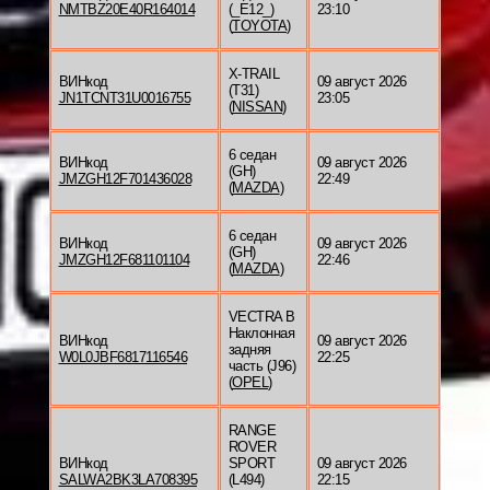
NMTBZ20E40R164014
(_E12_)
23:10
(
TOYOTA
)
X-TRAIL
ВИНкод
09 август 2026
(T31)
JN1TCNT31U0016755
23:05
(
NISSAN
)
6 седан
ВИНкод
09 август 2026
(GH)
JMZGH12F701436028
22:49
(
MAZDA
)
6 седан
ВИНкод
09 август 2026
(GH)
JMZGH12F681101104
22:46
(
MAZDA
)
VECTRA B
Наклонная
ВИНкод
09 август 2026
задняя
W0L0JBF6817116546
22:25
часть (J96)
(
OPEL
)
RANGE
ROVER
ВИНкод
SPORT
09 август 2026
SALWA2BK3LA708395
(L494)
22:15