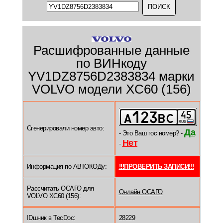
Расшифрованные данные
по ВИНкоду
YV1DZ8756D2383834 марки
VOLVO модели XC60 (156)
Сгенерировали номер авто:
Да
- Это Ваш гос номер? -
Нет
-
Информация по АВТОКОДу:
!!!ПРОВЕРИТЬ ЗАПИСИ!!!
Рассчитать ОСАГО для
Онлайн ОСАГО
VOLVO XC60 (156):
IDшник в TecDoc:
28229