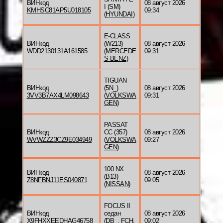
ВИНкод
08 август 2026
I (SM)
KMHSC81AP5U018105
09:34
(
HYUNDAI
)
E-CLASS
ВИНкод
(W213)
08 август 2026
WDD2130131A161585
(
MERCEDE
09:31
S-BENZ
)
TIGUAN
ВИНкод
(5N_)
08 август 2026
3VV3B7AX4LM098643
(
VOLKSWA
09:31
GEN
)
PASSAT
ВИНкод
CC (357)
08 август 2026
WVWZZZ3CZ9E034949
(
VOLKSWA
09:27
GEN
)
100 NX
ВИНкод
08 август 2026
(B13)
Z8NFBNJ11ES040871
09:05
(
NISSAN
)
FOCUS II
ВИНкод
седан
08 август 2026
X9FHXXEEDHAG46758
(DB_, FCH,
09:02