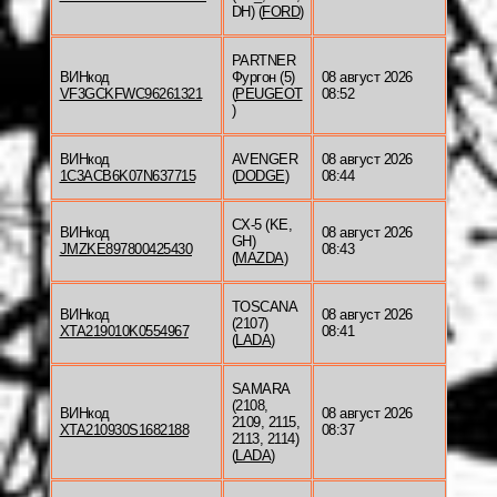
DH) (
FORD
)
PARTNER
ВИНкод
Фургон (5)
08 август 2026
VF3GCKFWC96261321
(
PEUGEOT
08:52
)
ВИНкод
AVENGER
08 август 2026
1C3ACB6K07N637715
(
DODGE
)
08:44
CX-5 (KE,
ВИНкод
08 август 2026
GH)
JMZKE897800425430
08:43
(
MAZDA
)
TOSCANA
ВИНкод
08 август 2026
(2107)
XTA219010K0554967
08:41
(
LADA
)
SAMARA
(2108,
ВИНкод
08 август 2026
2109, 2115,
XTA210930S1682188
08:37
2113, 2114)
(
LADA
)