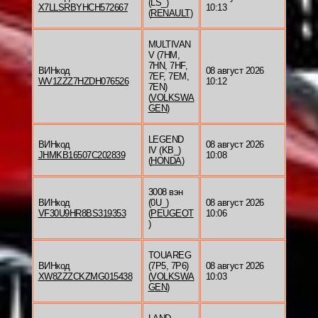
(LS_)
X7LLSRBYHCH572667
10:13
(
RENAULT
)
MULTIVAN
V (7HM,
7HN, 7HF,
ВИНкод
08 август 2026
7EF, 7EM,
WV1ZZZ7HZDH076526
10:12
7EN)
(
VOLKSWA
GEN
)
LEGEND
ВИНкод
08 август 2026
IV (KB_)
JHMKB16507C202839
10:08
(
HONDA
)
3008 вэн
ВИНкод
(0U_)
08 август 2026
VF30U9HR8BS319353
(
PEUGEOT
10:06
)
TOUAREG
ВИНкод
(7P5, 7P6)
08 август 2026
XW8ZZZCKZMG015438
(
VOLKSWA
10:03
GEN
)