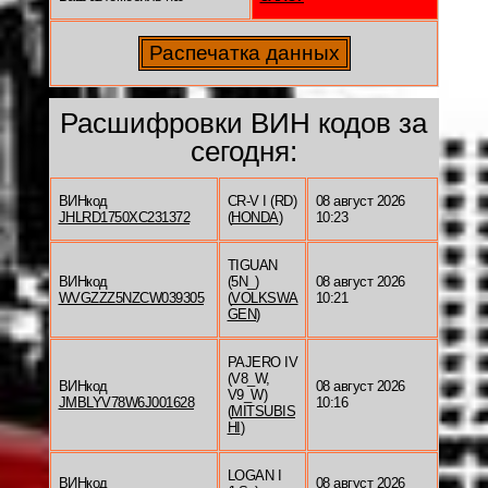
Расшифровки ВИН кодов за
сегодня:
ВИНкод
CR-V I (RD)
08 август 2026
JHLRD1750XC231372
(
HONDA
)
10:23
TIGUAN
ВИНкод
(5N_)
08 август 2026
WVGZZZ5NZCW039305
(
VOLKSWA
10:21
GEN
)
PAJERO IV
(V8_W,
ВИНкод
08 август 2026
V9_W)
JMBLYV78W6J001628
10:16
(
MITSUBIS
HI
)
LOGAN I
ВИНкод
08 август 2026