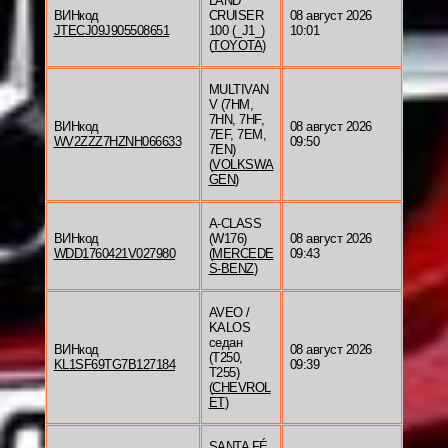
LAND
ВИНкод
CRUISER
08 август 2026
JTECJ09J905508651
100 (_J1_)
10:01
(
TOYOTA
)
MULTIVAN
V (7HM,
7HN, 7HF,
ВИНкод
08 август 2026
7EF, 7EM,
WV2ZZZ7HZNH066633
09:50
7EN)
(
VOLKSWA
GEN
)
A-CLASS
ВИНкод
(W176)
08 август 2026
WDD1760421V027980
(
MERCEDE
09:43
S-BENZ
)
AVEO /
KALOS
седан
ВИНкод
08 август 2026
(T250,
KL1SF69TG7B127184
09:39
T255)
(
CHEVROL
ET
)
SANTA FÉ