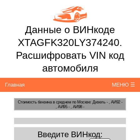
Данные о ВИНкоде
XTAGFK320LY374240.
Расшифровать VIN код
автомобиля
Главная
МЕНЮ ☰
Стоимость бензина
в среднем по Москве: Дизель - , АИ92 -
, АИ95 - , АИ98 -
Введите ВИНкод: