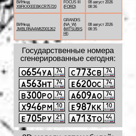
ВИНкод
FOCUS III
08 август 2026
X9FKXXEEBKCR75720
(
FORD
)
08:36
GRANDIS
ВИНкод
(NA_W)
08 август 2026
JMBLRNA4W8Z001262
(
MITSUBIS
08:35
HI
)
Государственные номера
сгенерированные сегодня: