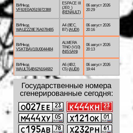
ESPACE III
ВИНкод
06 август 2026
(JE0_)
VF8JE0A0515972388
20:29
(
RENAULT
)
ВИНкод
A4 (8EC,
06 август 2026
WAUZZZ8E76A078485
B7) (
AUDI
)
20:16
ALMERA
ВИНкод
06 август 2026
TINO (V10)
VSKTBAV10U0044484
20:13
(
NISSAN
)
ВИНкод
A6 (4B2,
06 август 2026
WAULT64B62N164682
C5) (
AUDI
)
19:44
Государственные номера
сгенерированные сегодня: