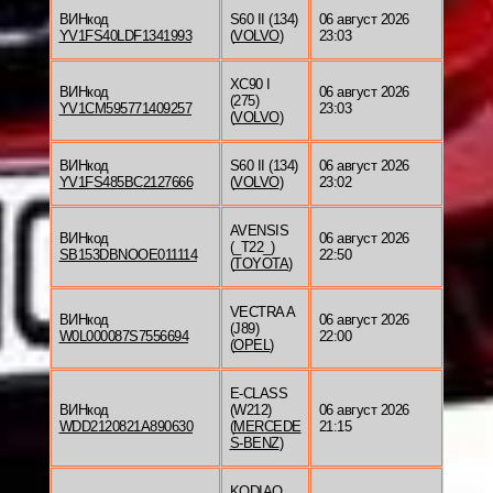
ВИНкод
S60 II (134)
06 август 2026
YV1FS40LDF1341993
(
VOLVO
)
23:03
XC90 I
ВИНкод
06 август 2026
(275)
YV1CM595771409257
23:03
(
VOLVO
)
ВИНкод
S60 II (134)
06 август 2026
YV1FS485BC2127666
(
VOLVO
)
23:02
AVENSIS
ВИНкод
06 август 2026
(_T22_)
SB153DBNOOE011114
22:50
(
TOYOTA
)
VECTRA A
ВИНкод
06 август 2026
(J89)
W0L000087S7556694
22:00
(
OPEL
)
E-CLASS
ВИНкод
(W212)
06 август 2026
WDD2120821A890630
(
MERCEDE
21:15
S-BENZ
)
KODIAQ