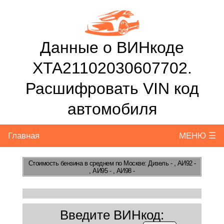
Данные о ВИНкоде
XTA21102030607702.
Расшифровать VIN код
автомобиля
Главная
МЕНЮ ☰
Стоимость бензина
в среднем по Москве: Дизель - , АИ92 -
, АИ95 - , АИ98 -
Введите ВИНкод: