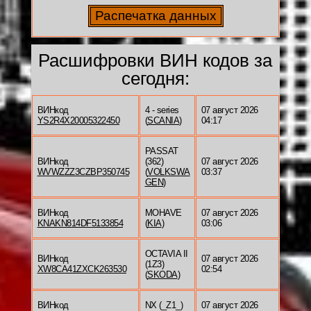
Расшифровки ВИН кодов за
сегодня:
ВИНкод
4 - series
07 август 2026
YS2R4X20005322450
(
SCANIA
)
04:17
PASSAT
ВИНкод
(362)
07 август 2026
WVWZZZ3CZBP350745
(
VOLKSWA
03:37
GEN
)
ВИНкод
MOHAVE
07 август 2026
KNAKN814DF5133854
(
KIA
)
03:06
OCTAVIA II
ВИНкод
07 август 2026
(1Z3)
XW8CA41ZXCK263530
02:54
(
SKODA
)
ВИНкод
NX (_Z1_)
07 август 2026