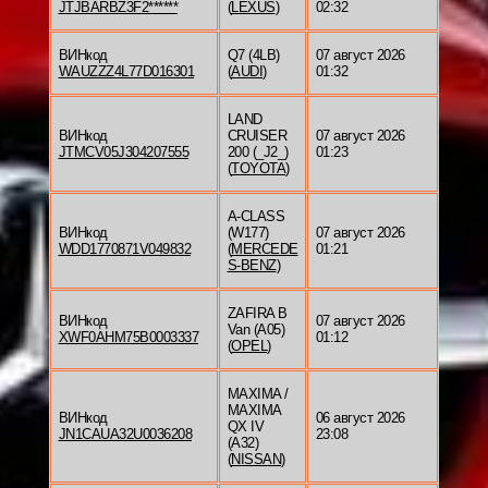
JTJBARBZ3F2******
(
LEXUS
)
02:32
ВИНкод
Q7 (4LB)
07 август 2026
WAUZZZ4L77D016301
(
AUDI
)
01:32
LAND
ВИНкод
CRUISER
07 август 2026
JTMCV05J304207555
200 (_J2_)
01:23
(
TOYOTA
)
A-CLASS
ВИНкод
(W177)
07 август 2026
WDD1770871V049832
(
MERCEDE
01:21
S-BENZ
)
ZAFIRA B
ВИНкод
07 август 2026
Van (A05)
XWF0AHM75B0003337
01:12
(
OPEL
)
MAXIMA /
MAXIMA
ВИНкод
06 август 2026
QX IV
JN1CAUA32U0036208
23:08
(A32)
(
NISSAN
)