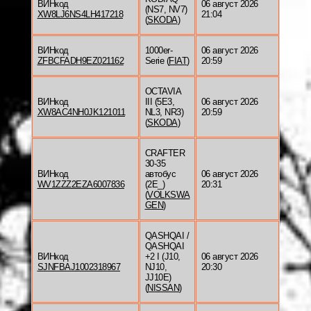
ВИНкод
06 август 2026
(NS7, NV7)
XW8LJ6NS4LH417218
21:04
(
SKODA
)
ВИНкод
1000er-
06 август 2026
ZFBCFADH9EZ021162
Serie (
FIAT
)
20:59
OCTAVIA
ВИНкод
III (5E3,
06 август 2026
XW8AC4NH0JK121011
NL3, NR3)
20:59
(
SKODA
)
CRAFTER
30-35
ВИНкод
автобус
06 август 2026
WV1ZZZ2EZA6007836
(2E_)
20:31
(
VOLKSWA
GEN
)
QASHQAI /
QASHQAI
ВИНкод
+2 I (J10,
06 август 2026
SJNFBAJ1002318967
NJ10,
20:30
JJ10E)
(
NISSAN
)