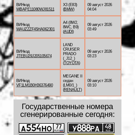
ВИНкод
X3 (E83)
09 август 2026
WBAPE11080WJ81511
(
BMW
)
04:04
A4 (8W2,
ВИНкод
09 август 2026
8WC, B9)
WAUZZZF45HA062301
03:49
(
AUDI
)
LAND
CRUISER
ВИНкод
09 август 2026
PRADO
JTEBU29J205105674
03:23
(_J12_)
(
TOYOTA
)
MEGANE II
ВИНкод
седан
09 август 2026
VF1LM1B0H36376490
(LM0/1_)
03:10
(
RENAULT
)
Государственные номера
сгенерированные сегодня: