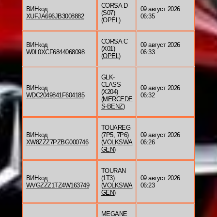
CORSA D
ВИНкод
09 август 2026
(S07)
XUFJA696JB3008882
06:35
(
OPEL
)
CORSA C
ВИНкод
09 август 2026
(X01)
W0L0XCF6844068098
06:33
(
OPEL
)
GLK-
CLASS
ВИНкод
09 август 2026
(X204)
WDC2049841F604185
06:32
(
MERCEDE
S-BENZ
)
TOUAREG
ВИНкод
(7P5, 7P6)
09 август 2026
XW8ZZZ7PZBG000746
(
VOLKSWA
06:26
GEN
)
TOURAN
ВИНкод
(1T3)
09 август 2026
WVGZZZ1TZ4W163749
(
VOLKSWA
06:23
GEN
)
MEGANE