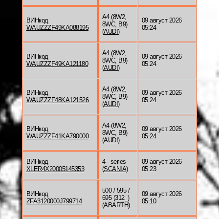
A4 (8W2,
ВИНкод
09 август 2026
8WC, B9)
WAUZZZF49KA088195
05:24
(
AUDI
)
A4 (8W2,
ВИНкод
09 август 2026
8WC, B9)
WAUZZZF49KA121180
05:24
(
AUDI
)
A4 (8W2,
ВИНкод
09 август 2026
8WC, B9)
WAUZZZF48KA121526
05:24
(
AUDI
)
A4 (8W2,
ВИНкод
09 август 2026
8WC, B9)
WAUZZZF41KA790000
05:24
(
AUDI
)
ВИНкод
4 - series
09 август 2026
XLER4X20005145353
(
SCANIA
)
05:23
500 / 595 /
ВИНкод
09 август 2026
695 (312_)
ZFA3120000J799714
05:10
(
ABARTH
)