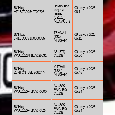
III
Наклонная
ВИНкод
09 август 2026
задняя
VF1BZ0A0542709708
06:11
часть
(BZ0/1_)
(
RENAULT
)
TEANA I
ВИНкод
09 август 2026
(J31)
JN1BDUJ31U0000385
06:11
(
NISSAN
)
ВИНкод
A5 (8T3)
09 август 2026
WAUZZZ8T1EA029831
(
AUDI
)
05:50
X-TRAIL
ВИНкод
09 август 2026
(T32_)
Z8NTCNT32ES092474
05:45
(
NISSAN
)
A4 (8W2,
ВИНкод
09 август 2026
8WC, B9)
WAUZZZF49KA070000
05:24
(
AUDI
)
A4 (8W2,
ВИНкод
09 август 2026
8WC, B9)
WAUZZZF45KA073824
05:24
(
AUDI
)