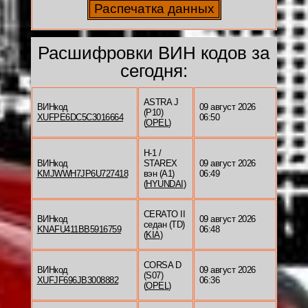
Расшифровки ВИН кодов за
сегодня:
ASTRA J
ВИНкод
09 август 2026
(P10)
XUFPE6DC5C3016664
06:50
(
OPEL
)
H-1 /
ВИНкод
STAREX
09 август 2026
KMJWWH7JP6U727418
вэн (A1)
06:49
(
HYUNDAI
)
CERATO II
ВИНкод
09 август 2026
седан (TD)
KNAFU411BB5916759
06:48
(
KIA
)
CORSA D
ВИНкод
09 август 2026
(S07)
XUFJF696JB3008882
06:36
(
OPEL
)