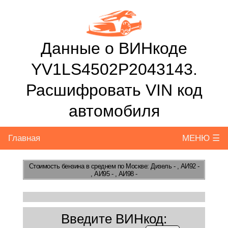
Данные о ВИНкоде
YV1LS4502P2043143.
Расшифровать VIN код
автомобиля
Главная
МЕНЮ ☰
Стоимость бензина
в среднем по Москве: Дизель - , АИ92 -
, АИ95 - , АИ98 -
Введите ВИНкод: