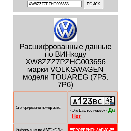
Расшифрованные данные
по ВИНкоду
XW8ZZZ7PZHG003656
марки VOLKSWAGEN
модели TOUAREG (7P5,
7P6)
Сгенерировали номер авто:
Да
- Это Ваш гос номер? -
Нет
-
Информация по АВТОКОДу:
!!!ПРОВЕРИТЬ ЗАПИСИ!!!