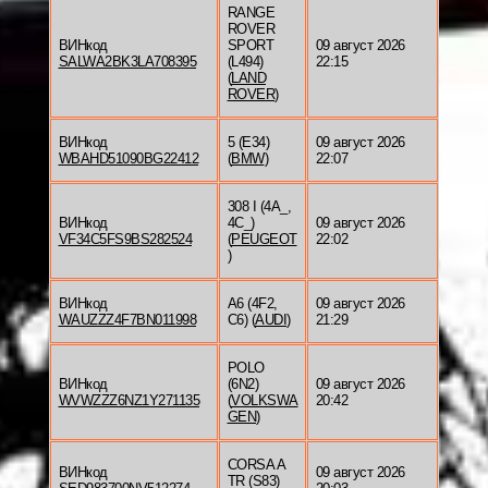
RANGE
ROVER
ВИНкод
SPORT
09 август 2026
SALWA2BK3LA708395
(L494)
22:15
(
LAND
ROVER
)
ВИНкод
5 (E34)
09 август 2026
WBAHD51090BG22412
(
BMW
)
22:07
308 I (4A_,
ВИНкод
4C_)
09 август 2026
VF34C5FS9BS282524
(
PEUGEOT
22:02
)
ВИНкод
A6 (4F2,
09 август 2026
WAUZZZ4F7BN011998
C6) (
AUDI
)
21:29
POLO
ВИНкод
(6N2)
09 август 2026
WVWZZZ6NZ1Y271135
(
VOLKSWA
20:42
GEN
)
CORSA A
ВИНкод
09 август 2026
TR (S83)