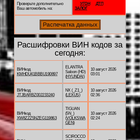
Проверьте дополнительно
УГОН
ДТП
Ваш автомобиль на:
ЗАЛОГ
Расшифровки ВИН кодов за
сегодня:
ELANTRA
ВИНкод
10 август 2026
Saloon (HD)
KMHDU41BBBU190897
03:01
(
HYUNDAI
)
ВИНкод
NX (_Z1_)
10 август 2026
JTJBARBZ002233240
(
LEXUS
)
02:36
TIGUAN
ВИНкод
(5N_)
10 август 2026
XW8ZZZ5NZEG119863
(
VOLKSWA
02:24
GEN
)
SCIROCCO