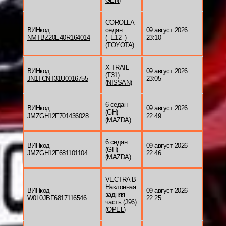
GEN
)
COROLLA
ВИНкод
седан
09 август 2026
NMTBZ20E40R164014
(_E12_)
23:10
(
TOYOTA
)
X-TRAIL
ВИНкод
09 август 2026
(T31)
JN1TCNT31U0016755
23:05
(
NISSAN
)
6 седан
ВИНкод
09 август 2026
(GH)
JMZGH12F701436028
22:49
(
MAZDA
)
6 седан
ВИНкод
09 август 2026
(GH)
JMZGH12F681101104
22:46
(
MAZDA
)
VECTRA B
Наклонная
ВИНкод
09 август 2026
задняя
W0L0JBF6817116546
22:25
часть (J96)
(
OPEL
)