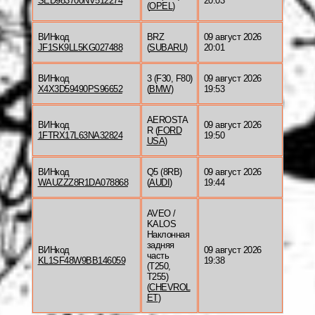
SED983700NV512274
20:03
(
OPEL
)
ВИНкод
BRZ
09 август 2026
JF1SK9LL5KG027488
(
SUBARU
)
20:01
ВИНкод
3 (F30, F80)
09 август 2026
X4X3D59490PS96652
(
BMW
)
19:53
AEROSTA
ВИНкод
09 август 2026
R (
FORD
1FTRX17L63NA32824
19:50
USA
)
ВИНкод
Q5 (8RB)
09 август 2026
WAUZZZ8R1DA078868
(
AUDI
)
19:44
AVEO /
KALOS
Наклонная
задняя
ВИНкод
09 август 2026
часть
KL1SF48W9BB146059
19:38
(T250,
T255)
(
CHEVROL
ET
)