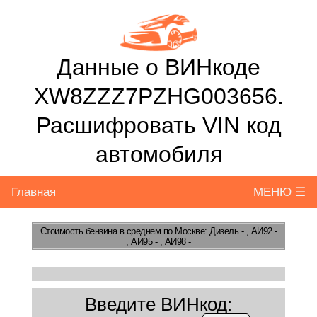
Данные о ВИНкоде
XW8ZZZ7PZHG003656.
Расшифровать VIN код
автомобиля
Главная
МЕНЮ ☰
Стоимость бензина
в среднем по Москве: Дизель - , АИ92 -
, АИ95 - , АИ98 -
Введите ВИНкод: