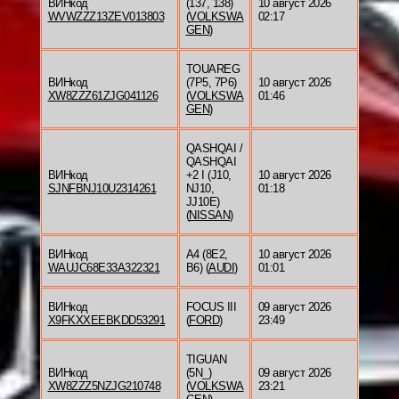
ВИНкод
(137, 138)
10 август 2026
WVWZZZ13ZEV013803
(
VOLKSWA
02:17
GEN
)
TOUAREG
ВИНкод
(7P5, 7P6)
10 август 2026
XW8ZZZ61ZJG041126
(
VOLKSWA
01:46
GEN
)
QASHQAI /
QASHQAI
ВИНкод
+2 I (J10,
10 август 2026
SJNFBNJ10U2314261
NJ10,
01:18
JJ10E)
(
NISSAN
)
ВИНкод
A4 (8E2,
10 август 2026
WAUJC68E33A322321
B6) (
AUDI
)
01:01
ВИНкод
FOCUS III
09 август 2026
X9FKXXEEBKDD53291
(
FORD
)
23:49
TIGUAN
ВИНкод
(5N_)
09 август 2026
XW8ZZZ5NZJG210748
(
VOLKSWA
23:21