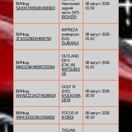
ВИНкод
Наклонная
08 август 2026
SAXXCHWS8AV800603
задняя
01:59
часть (XP)
(
ROVER
)
IMPREZA
ВИНкод
универсал
08 август 2026
JF1GG29602H800790
(GG)
01:43
(
SUBARU
)
OUTLAND
ER II
ВИНкод
08 август 2026
(CW_W)
MMCGNKH809FZ03304
01:42
(
MITSUBIS
HI
)
GOLF III
ВИНкод
(1H1)
08 август 2026
WVWZZZ1HZTW189018
(
VOLKSWA
00:30
GEN
)
ВИНкод
FOCUS III
08 август 2026
X9FKXXEEBKCR69005
(
FORD
)
00:18
TIGUAN