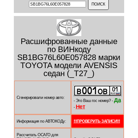
Расшифрованные данные
по ВИНкоду
SB1BG76L60E057828 марки
TOYOTA модели AVENSIS
седан (_T27_)
Сгенерировали номер авто:
Да
- Это Ваш гос номер? -
Нет
-
Информация по АВТОКОДу:
!!!ПРОВЕРИТЬ ЗАПИСИ!!!
Рассчитать ОСАГО для