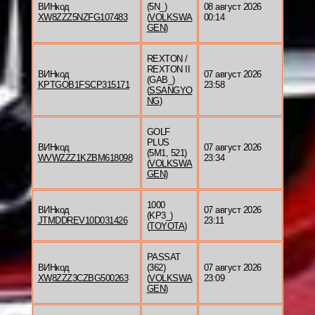
ВИНкод
(5N_)
08 август 2026
XW8ZZZ5NZFG107483
(
VOLKSWA
00:14
GEN
)
REXTON /
REXTON II
ВИНкод
07 август 2026
(GAB_)
KPTGOB1FSCP315171
23:58
(
SSANGYO
NG
)
GOLF
PLUS
ВИНкод
07 август 2026
(5M1, 521)
WVWZZZ1KZBM618098
23:34
(
VOLKSWA
GEN
)
1000
ВИНкод
07 август 2026
(KP3_)
JTMDDREV10D031426
23:11
(
TOYOTA
)
PASSAT
ВИНкод
(362)
07 август 2026
XW8ZZZ3CZBG500263
(
VOLKSWA
23:09
GEN
)