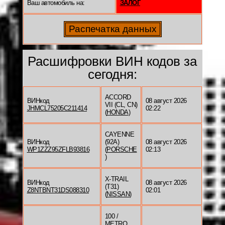
Ваш автомобиль на:
ЗАЛОГ
Расшифровки ВИН кодов за
сегодня:
ACCORD
ВИНкод
08 август 2026
VII (CL, CN)
JHMCL75205C211414
02:22
(
HONDA
)
CAYENNE
ВИНкод
(92A)
08 август 2026
WP1ZZZ95ZFLB93816
(
PORSCHE
02:13
)
X-TRAIL
ВИНкод
08 август 2026
(T31)
Z8NTBNT31DS088310
02:01
(
NISSAN
)
100 /
METRO