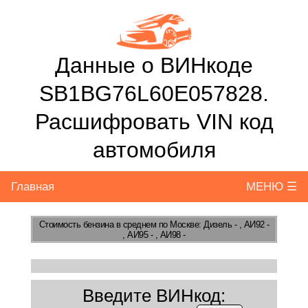
Данные о ВИНкоде
SB1BG76L60E057828.
Расшифровать VIN код
автомобиля
Главная
МЕНЮ ☰
Стоимость бензина
в среднем по Москве: Дизель - , АИ92 -
, АИ95 - , АИ98 -
Введите ВИНкод: