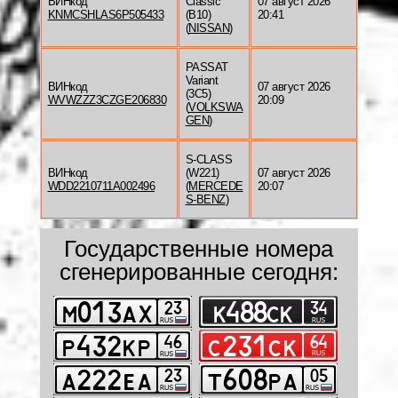
ВИНкод
Classic
07 август 2026
KNMCSHLAS6P505433
(B10)
20:41
(
NISSAN
)
PASSAT
Variant
ВИНкод
07 август 2026
(3C5)
WVWZZZ3CZGE206830
20:09
(
VOLKSWA
GEN
)
S-CLASS
ВИНкод
(W221)
07 август 2026
WDD2210711A002496
(
MERCEDE
20:07
S-BENZ
)
Государственные номера
сгенерированные сегодня: