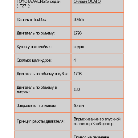
TOYOTA AVENSIS седан
Онлайн ОСАГО
(_T27_):
IDшник в TecDoc:
30875
Двигатель по объему:
1798
Кузов у автомобиля:
седан
Сколько цилиндров:
4
Двигатель по объему в кубах:
1798
Двигатель по объему в
180
литрах:
Заправляют топливом:
бензин
Впрыскивание во впускной
Принцип работы двигателя:
коллектор/Карбюратор
Привод на передние