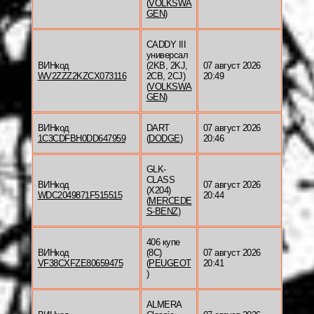
(
VOLKSWA
GEN
)
CADDY III
универсал
ВИНкод
(2KB, 2KJ,
07 август 2026
WV2ZZZ2KZCX073116
2CB, 2CJ)
20:49
(
VOLKSWA
GEN
)
ВИНкод
DART
07 август 2026
1C3CDFBH0DD647959
(
DODGE
)
20:46
GLK-
CLASS
ВИНкод
07 август 2026
(X204)
WDC2049871F515515
20:44
(
MERCEDE
S-BENZ
)
406 купе
ВИНкод
(8C)
07 август 2026
VF38CXFZE80659475
(
PEUGEOT
20:41
)
ALMERA