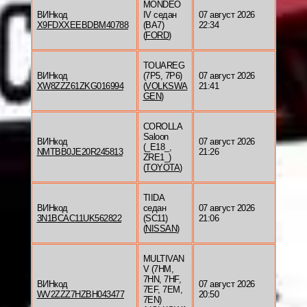
MONDEO
ВИНкод
IV седан
07 август 2026
X9FDXXEEBDBM40788
(BA7)
22:34
(
FORD
)
TOUAREG
ВИНкод
(7P5, 7P6)
07 август 2026
XW8ZZZ61ZKG016994
(
VOLKSWA
21:41
GEN
)
COROLLA
Saloon
ВИНкод
07 август 2026
(_E18_,
NMTBB0JE20R245813
21:26
ZRE1_)
(
TOYOTA
)
TIIDA
ВИНкод
седан
07 август 2026
3N1BCAC11UK562822
(SC11)
21:06
(
NISSAN
)
MULTIVAN
V (7HM,
7HN, 7HF,
ВИНкод
07 август 2026
7EF, 7EM,
WV2ZZZ7HZBH043477
20:50
7EN)